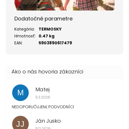
Dodatočné parametre
Kategória
:
TERMOSKY
Hmotnosť
:
0.47 kg
EAN
:
5903890617479
Matej
M
Hodnotenie obchodu je 1 z 5 hviezdičiek.
5.3.2026
NEDOPORUČUJEM, PODVODNÍCI
Ján Jusko
JJ
Hodnotenie obchodu je 1 z 5 hviezdičiek.
11.12.2025