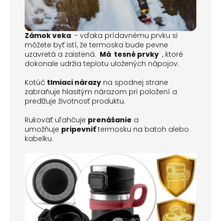
Zámok veka
- vďaka prídavnému prvku si
môžete byť istí, že termoska bude pevne
uzavretá a zaistená.
Má
tesné prvky
, ktoré
dokonale udržia teplotu uložených nápojov.
Kotúč
tlmiaci nárazy
na spodnej strane
zabraňuje hlasitým nárazom pri položení a
predlžuje životnosť produktu.
Rukoväť uľahčuje
prenášanie
a
umožňuje
pripevniť
termosku na batoh alebo
kabelku.