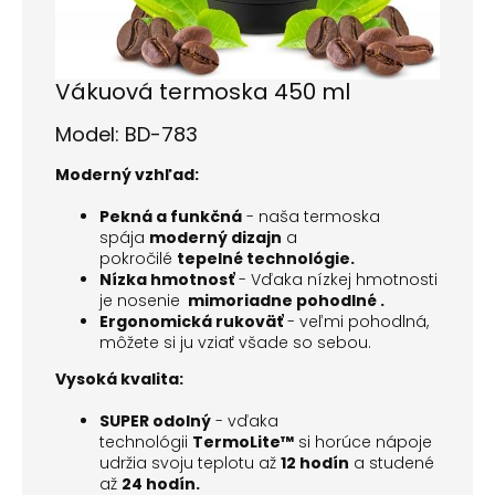
Vákuová termoska 450 ml
Model: BD-783
Moderný vzhľad:
Pekná a funkčná
- naša termoska
spája
moderný dizajn
a
pokročilé
tepelné technológie.
Nízka hmotnosť
- Vďaka nízkej hmotnosti
je nosenie
mimoriadne pohodlné .
Ergonomická rukoväť
- veľmi pohodlná,
môžete si ju vziať všade so sebou.
Vysoká kvalita:
SUPER odolný
- vďaka
technológii
TermoLite™
si horúce nápoje
udržia svoju teplotu až
12 hodín
a studené
až
24 hodín.