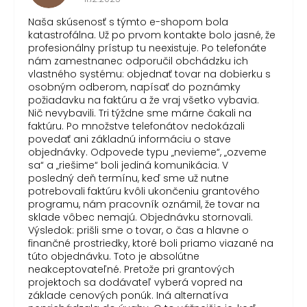
Naša skúsenosť s týmto e-shopom bola
katastrofálna. Už po prvom kontakte bolo jasné, že
profesionálny prístup tu neexistuje. Po telefonáte
nám zamestnanec odporučil obchádzku ich
vlastného systému: objednať tovar na dobierku s
osobným odberom, napísať do poznámky
požiadavku na faktúru a že vraj všetko vybavia.
Nič nevybavili. Tri týždne sme márne čakali na
faktúru. Po množstve telefonátov nedokázali
povedať ani základnú informáciu o stave
objednávky. Odpovede typu „nevieme“, „ozveme
sa“ a „riešime“ boli jediná komunikácia. V
posledný deň termínu, keď sme už nutne
potrebovali faktúru kvôli ukončeniu grantového
programu, nám pracovník oznámil, že tovar na
sklade vôbec nemajú. Objednávku stornovali.
Výsledok: prišli sme o tovar, o čas a hlavne o
finančné prostriedky, ktoré boli priamo viazané na
túto objednávku. Toto je absolútne
neakceptovateľné. Pretože pri grantových
projektoch sa dodávateľ vyberá vopred na
základe cenových ponúk. Iná alternatíva