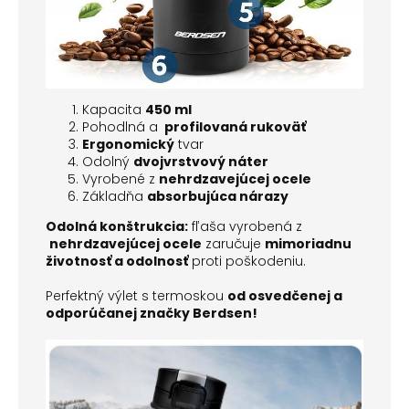
Kapacita
450 ml
Pohodlná a
profilovaná rukoväť
Ergonomický
tvar
Odolný
dvojvrstvový náter
Vyrobené z
nehrdzavejúcej ocele
Základňa
absorbujúca nárazy
Odolná konštrukcia:
fľaša vyrobená z
nehrdzavejúcej ocele
zaručuje
mimoriadnu
životnosť a odolnosť
proti poškodeniu.
Perfektný výlet s termoskou
od osvedčenej a
odporúčanej značky Berdsen!