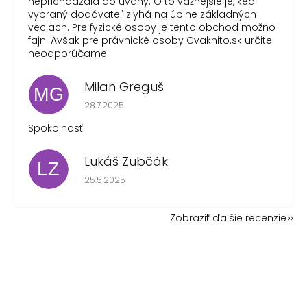
neprichádzala do úvahy. O to vážnejšie je, keď
vybraný dodávateľ zlyhá na úplne základných
veciach. Pre fyzické osoby je tento obchod možno
fajn. Avšak pre právnické osoby Cvaknito.sk určite
neodporúčame!
Milan Greguš
MG
Hodnotenie obchodu je 5 z 5 hviezdičiek.
28.7.2025
Spokojnosť
Lukáš Zubčák
LZ
Hodnotenie obchodu je 5 z 5 hviezdičiek.
25.5.2025
Zobraziť ďalšie recenzie