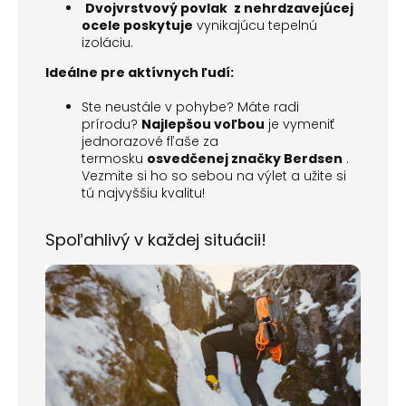
Dvojvrstvový povlak
z nehrdzavejúcej
ocele
poskytuje
vynikajúcu tepelnú
izoláciu.
Ideálne pre aktívnych ľudí:
Ste neustále v pohybe? Máte radi
prírodu?
Najlepšou voľbou
je vymeniť
jednorazové fľaše za
termosku
osvedčenej značky Berdsen
.
Vezmite si ho so sebou na výlet a užite si
tú najvyššiu kvalitu!
Spoľahlivý v každej situácii!