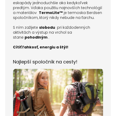
eskapády jednoduchšie ako kedykoľvek
predtým. Vďaka použitiu najnovších technológií
a materiálov
TermoLite™
je termoska Berdsen
spoločníkom, ktorý nikdy nebude na ťarchu.
S ním zažijete
slobodu
pri každodenných
aktivitách a výstup na vrchol sa
stane
pohodlným
.
Cítiť ľahkosť, energiu a štýl!
Najlepší spoločník na cesty!