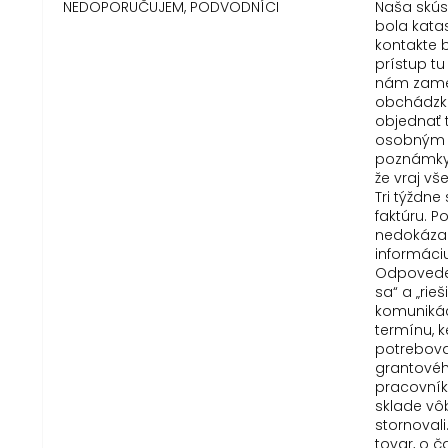
NEDOPORUČUJEM, PODVODNÍCI
Naša skú
bola kata
kontakte b
prístup tu
nám zame
obchádzku
objednať 
osobným 
poznámky 
že vraj vš
Tri týždn
faktúru. 
nedokázal
informáci
Odpovede 
sa“ a „rie
komunikác
termínu, 
potreboval
grantové
pracovník
sklade vô
stornovali
tovar, o č