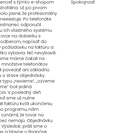
senosť s týmto e-shopom
Spokojnosť
strofálna. Už po prvom
olo jasné, že profesionálny
 neexistuje. Po telefonáte
stnanec odporučil
 ich vlastného systému:
tovar na dobierku s
odberom, napísať do
požiadavku na faktúru a
etko vybavia. Nič nevybavili.
e sme márne čakali na
Po množstve telefonátov
i povedať ani základnú
u o stave objednávky.
typu „nevieme“, „ozveme
šime“ boli jediná
ia. V posledný deň
keď sme už nutne
i faktúru kvôli ukončeniu
ho programu, nám
 oznámil, že tovar na
bec nemajú. Objednávku
. Výsledok: prišli sme o
as a hlavne o finančné