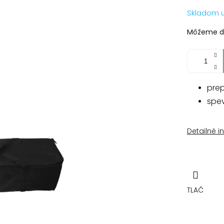
Jednotko
Skladom 
cena:
Môžeme do
prep
spe
Detailné i
TLAČ