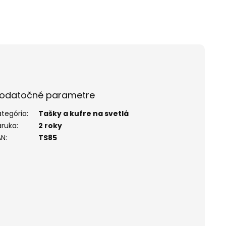
odatočné parametre
ategória
:
Tašky a kufre na svetlá
áruka
:
2 roky
AN
:
TS85