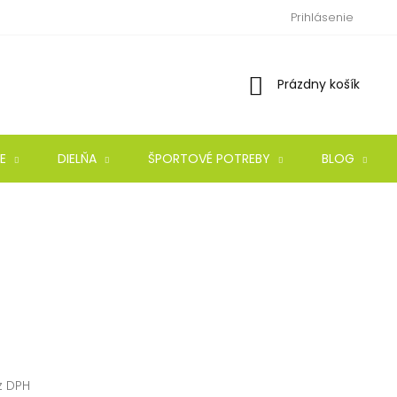
Prihlásenie
Nákupný
Prázdny košík
košík
E
DIELŇA
ŠPORTOVÉ POTREBY
BLOG
z DPH