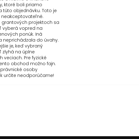
y, ktoré boli priamo
a túto objednávku. Toto je
 neakceptovateľné.
ri grantových projektoch sa
 vyberá vopred na
enových ponúk. Iná
va neprichádzala do úvahy.
jšie je, keď vybraný
 zlyhá na úplne
 veciach. Pre fyzické
tento obchod možno fajn.
 právnické osoby
sk určite neodporúčame!