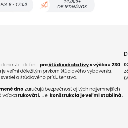
D
adenie. Je ideálna
pre
štúdiové stativy
s výškou 230
K
 je veľmi dôležitým prvkom štúdiového vybavenia,
Z
vetiel a štúdiového príslušenstva.
E
vnené dno
zaručujú bezpečnosť aj tých najjemnejších
ná vďaka
rukoväti.
Jej
konštrukcia je veľmi stabilná.