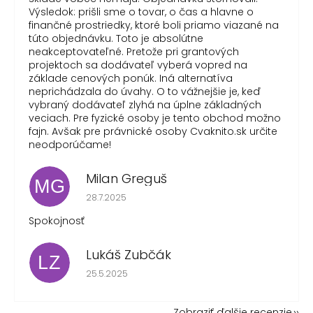
Výsledok: prišli sme o tovar, o čas a hlavne o
finančné prostriedky, ktoré boli priamo viazané na
túto objednávku. Toto je absolútne
neakceptovateľné. Pretože pri grantových
projektoch sa dodávateľ vyberá vopred na
základe cenových ponúk. Iná alternatíva
neprichádzala do úvahy. O to vážnejšie je, keď
vybraný dodávateľ zlyhá na úplne základných
veciach. Pre fyzické osoby je tento obchod možno
fajn. Avšak pre právnické osoby Cvaknito.sk určite
neodporúčame!
Milan Greguš
MG
Hodnotenie obchodu je 5 z 5 hviezdičiek.
28.7.2025
Spokojnosť
Lukáš Zubčák
LZ
Hodnotenie obchodu je 5 z 5 hviezdičiek.
25.5.2025
Zobraziť ďalšie recenzie