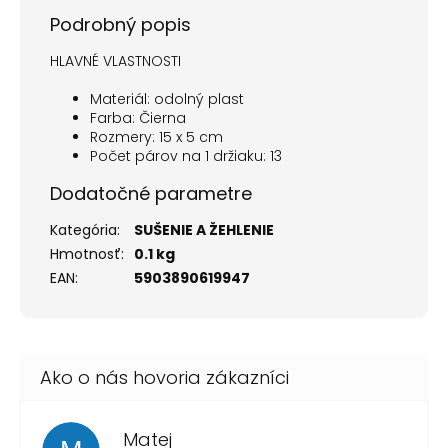
Podrobný popis
HLAVNÉ VLASTNOSTI
Materiál: odolný plast
Farba: Čierna
Rozmery: 15 x 5 cm
Počet párov na 1 držiaku: 13
Dodatočné parametre
Kategória
:
SUŠENIE A ŽEHLENIE
Hmotnosť
:
0.1 kg
EAN
:
5903890619947
Matej