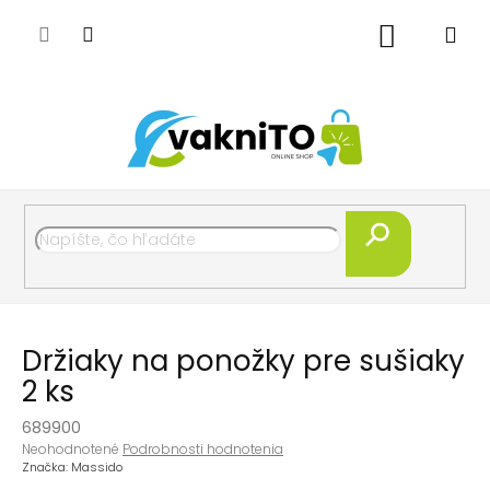
Prejsť
na
Nákupný
obsah
košík
Hľadať
Držiaky na ponožky pre sušiaky
2 ks
689900
Priemerné
Neohodnotené
Podrobnosti hodnotenia
hodnotenie
Značka:
Massido
produktu