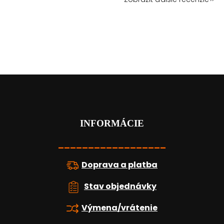
Z
á
p
ä
t
INFORMÁCIE
i
e
__________________
Doprava a platba
Stav objednávky
Výmena/vrátenie