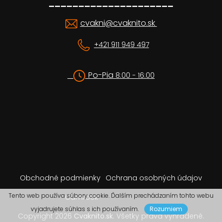
_____________________
cvakni@cvaknito.sk
+421 911 949 497
Po-Pia
8:00 - 16:00
Obchodné podmienky
Ochrana osobných údajov
Tento web používa súbory cookie. Ďalším prechádzaním tohto webu
Camrock
vyjadrujete súhlas s ich používaním.
Rozumiem
Copyright 2026
Cvaknito.sk
. Všetky práva vyhradené.