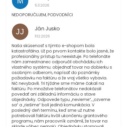
M
Hodnotenie obchodu je 1 z 5 hviezdičiek.
5.3.2026
NEDOPORUČUJEM, PODVODNÍCI
Ján Jusko
JJ
Hodnotenie obchodu je 1 z 5 hviezdičiek.
11.12.2025
Naša skúsenosť s týmto e-shopom bola
katastrofálna. Už po prvom kontakte bolo jasné, že
profesionálny prístup tu neexistuje. Po telefonáte
nám zamestnanec odporučil obchádzku ich
vlastného systému: objednať tovar na dobierku s
osobným odberom, napísať do poznámky
požiadavku na faktúru a že vraj všetko vybavia.
Nič nevybavili. Tri týždne sme márne čakali na
faktúru. Po množstve telefonátov nedokázali
povedať ani základnú informáciu o stave
objednávky. Odpovede typu „nevieme“, „ozveme
sa“ a „riešime“ boli jediná komunikácia. V
posledný deň termínu, keď sme už nutne
potrebovali faktúru kvôli ukončeniu grantového
programu, nám pracovník oznámil, že tovar na
sklade vôbec nemajú. Objednávku stornovali.