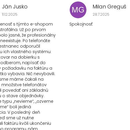
Ján Jusko
Milan Greguš
MG
Hodnotenie obchodu je 1 z 5 hviezdičiek.
Hodnotenie obchod
11.12.2025
28.7.2025
senosť s týmto e-shopom
Spokojnosť
strofálna. Už po prvom
olo jasné, že profesionálny
 neexistuje. Po telefonáte
stnanec odporučil
 ich vlastného systému:
tovar na dobierku s
odberom, napísať do
požiadavku na faktúru a
etko vybavia. Nič nevybavili.
e sme márne čakali na
Po množstve telefonátov
i povedať ani základnú
u o stave objednávky.
typu „nevieme“, „ozveme
šime“ boli jediná
ia. V posledný deň
keď sme už nutne
i faktúru kvôli ukončeniu
ho programu, nám