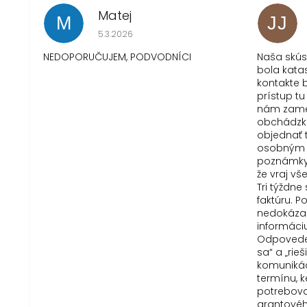
Matej
M
JJ
Hodnotenie obchodu je 1 z 5 hviezdičiek.
5.3.2026
NEDOPORUČUJEM, PODVODNÍCI
Naša skú
bola kata
kontakte b
prístup tu
nám zame
obchádzku
objednať 
osobným 
poznámky 
že vraj vš
Tri týždn
faktúru. 
nedokázal
informáci
Odpovede 
sa“ a „rie
komunikác
termínu, 
potreboval
grantové