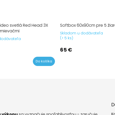
ideo svetlá Red Head 3X
Softbox 60x90cm pre 5 žiar
tmievačmi
Skladom u dodávateľa
Prie
(> 5 ks)
dodávateľa
hodn
Priemerné
prod
hodnotenie
65 €
je
produktu
5,0
je
z
4,6
Do košíka
5
z
hviez
5
hviezdičiek.
D
u výkonu
sa vyznačuje spoľahlivosťou - zaručuje
K