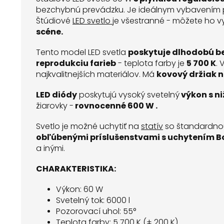
bezchybnú prevádzku. Je ideálnym vybavením pr
Štúdiové
LED svetlo
je všestranné - môžete ho vy
scéne.
Tento model LED svetla
poskytuje dlhodobú b
reprodukciu farieb
- teplota farby je
5 700 K
. 
najkvalitnejších materiálov. Má
kovový držiak n
LED diódy
poskytujú vysoký svetelný
výkon s n
žiarovky -
rovnocenné 600 W .
Svetlo je možné uchytiť na
statív
so štandardno
obľúbenými príslušenstvami s uchytením B
a inými.
CHARAKTERISTIKA:
Výkon: 60 W
Svetelný tok: 6000 l
Pozorovací uhol: 55°
Teplota farby: 5 700 K (± 200 K)