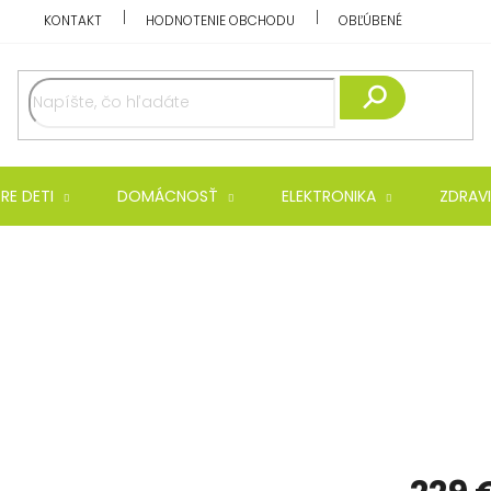
KONTAKT
HODNOTENIE OBCHODU
OBĽÚBENÉ
Hľadať
RE DETI
DOMÁCNOSŤ
ELEKTRONIKA
ZDRAVI