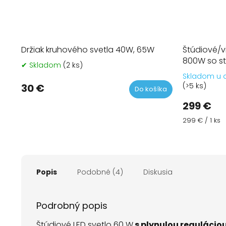
Držiak kruhového svetla 40W, 65W
Štúdiové/v
800W so s
✔ Skladom
(2 ks)
Priemerné
hodnotenie
Skladom u 
produktu
(>5 ks)
30 €
Do košíka
je
299 €
5,0
z
Jednotková
299 € / 1 ks
5
cena:
hviezdičiek.
Popis
Podobné (4)
Diskusia
Podrobný popis
Štúdiové LED svetlo 60 W
s plynulou regulácio