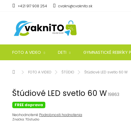
Prejsť
+421 917 908 254
cvakni@cvaknito.sk
na
obsah
FOTO A VIDEO
DETI
GYMNASTICKÉ REBRÍKY P
Domov
FOTO A VIDEO
ŠTÚDIO
Štúdiové LED svetlo 60 W
Štúdiové LED svetlo 60 W
19863
FREE doprava
Priemerné
Neohodnotené
Podrobnosti hodnotenia
hodnotenie
Značka:
TGstudio
produktu
je