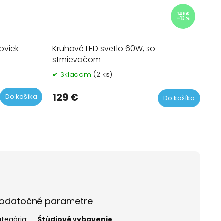
149 €
–13 %
oviek
Kruhové LED svetlo 60W, so
stmievačom
merné
✔ Skladom
(2 ks)
Priemerné
otenie
hodnotenie
uktu
produktu
129 €
Do košíka
Do košíka
je
4,6
z
5
dičiek.
hviezdičiek.
odatočné parametre
ategória
:
Štúdiové vybavenie