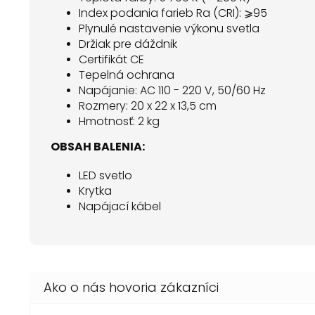
Index podania farieb Ra (CRI): ⩾95
Plynulé nastavenie výkonu svetla
Držiak pre dáždnik
Certifikát CE
Tepelná ochrana
Napájanie: AC 110 - 220 V, 50/60 Hz
Rozmery: 20 x 22 x 13,5 cm
Hmotnosť: 2 kg
OBSAH BALENIA:
LED svetlo
Krytka
Napájací kábel