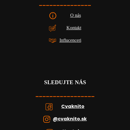
_______________
O nás
Kontakt
Influcenceri
SLEDUJTE NÁS
_________________
Cvaknito
@cvaknito.sk