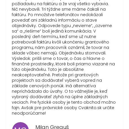
požiadavku na faktúru a že vraj všetko vybavia.
Nič nevybavili. Tri týždne sme márne čakali na
faktúru. Po množstve telefonátov nedokázali
povedať ani základnú informáciu o stave
objednávky. Odpovede typu „nevieme“, „ozveme
sa“ a „riešime“ boli jediná komunikácia. V
posledný deň termínu, keď sme už nutne
potrebovali faktúru kvôli ukončeniu grantového
programu, nám pracovník oznámil, že tovar na
sklade vôbec nemajú. Objednávku stornovali.
Výsledok: prišli sme o tovar, o čas a hlavne o
finančné prostriedky, ktoré boli priamo viazané na
túto objednávku. Toto je absolútne
neakceptovateľné. Pretože pri grantových
projektoch sa dodávateľ vyberá vopred na
základe cenových ponúk. Iná alternatíva
neprichádzala do úvahy. O to vážnejšie je, keď
vybraný dodávateľ zlyhá na úplne základných
veciach. Pre fyzické osoby je tento obchod možno
fajn. Avšak pre právnické osoby Cvaknito.sk určite
neodporúčame!
Milan Greguš