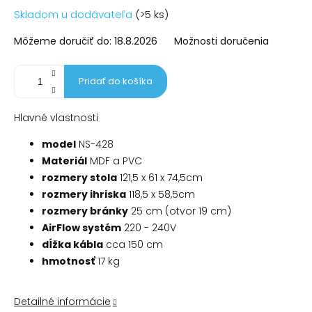
Jednotková
Skladom u dodávateľa
(>5 ks)
cena:
Môžeme doručiť do:
18.8.2026
Možnosti doručenia
Pridať do košíka
Hlavné vlastnosti
model
NS-428
Materiál
MDF a PVC
rozmery stola
121,5 x 61 x 74,5cm
rozmery ihriska
118,5 x 58,5cm
rozmery bránky
25 cm (otvor 19 cm)
AirFlow systém
220 - 240V
dĺžka kábla
cca 150 cm
hmotnosť
17 kg
Detailné informácie