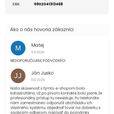
EAN
:
5902041313468
Matej
M
Hodnotenie obchodu je 1 z 5 hviezdičiek.
5.3.2026
NEDOPORUČUJEM, PODVODNÍCI
Ján Jusko
JJ
Hodnotenie obchodu je 1 z 5 hviezdičiek.
11.12.2025
Naša skúsenosť s týmto e-shopom bola
katastrofálna. Už po prvom kontakte bolo jasné, že
profesionálny prístup tu neexistuje. Po telefonáte
nám zamestnanec odporučil obchádzku ich
vlastného systému: objednať tovar na dobierku s
osobným odberom, napísať do poznámky