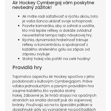
Air Hockey Cymbergaj vám poskytne
nevšedný zážitok!
Ak máte radi súťaživosť a rýchlu akciu, toto
je vaša šanca ukázať svoje schopnosti.
Pozvite kamaráta, aby si zahral a uvidíte,
kto má lepšie reflexy a dokáže zvládnuť
neuveriteľné tempo tejto návykovej hry.
Rýchla, dynamická hrateľnosť trénuje
reflexy a koncentráciu a spokojnosť z
každého streleného gólu sa zápas od
zápasu zvyšuje.
Stolný hokej vás pohltí na celé hodiny!
Pravidlá hry
Tajomstvo úspechu Air Hockey spočíva v jeho
podobnosti s kultovým Cymbergajom. Práve
vďaka jednoduchým a jasným pravidlám hra
zaujme každého, kto vyskúša stolný
hokej. Zábavné je, že hráči stojaci na opačných
stranách sa snažia doraziť puk do súperovej
bránky. Používajú sa na to špeciálni pálkari a
dosiahnuté góly sú vyznačené na počítadlách