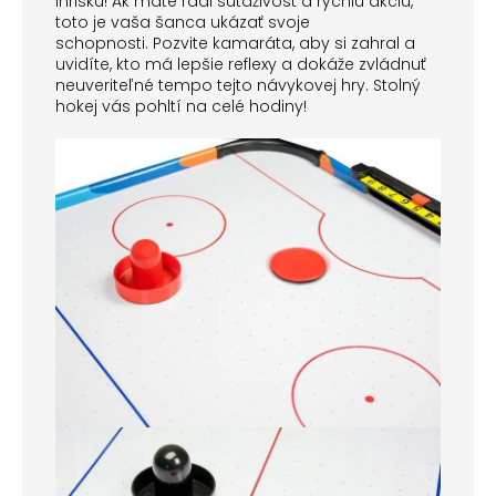
ihrisku! Ak máte radi súťaživosť a rýchlu akciu,
toto je vaša šanca ukázať svoje
schopnosti. Pozvite kamaráta, aby si zahral a
uvidíte, kto má lepšie reflexy a dokáže zvládnuť
neuveriteľné tempo tejto návykovej hry. Stolný
hokej vás pohltí na celé hodiny!