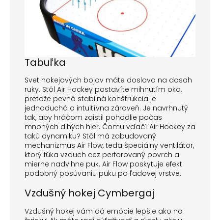
Tabuľka
Svet hokejových bojov máte doslova na dosah
ruky. Stôl Air Hockey postavíte mihnutím oka,
pretože pevná stabilná konštrukcia je
jednoduchá a intuitívna zároveň. Je navrhnutý
tak, aby hráčom zaistil pohodlie počas
mnohých dlhých hier. Čomu vďačí Air Hockey za
takú dynamiku? Stôl má zabudovaný
mechanizmus Air Flow, teda špeciálny ventilátor,
ktorý fúka vzduch cez perforovaný povrch a
mierne nadvihne puk. Air Flow poskytuje efekt
podobný posúvaniu puku po ľadovej vrstve.
Vzdušný hokej Cymbergaj
Vzdušný hokej vám dá emócie lepšie ako na