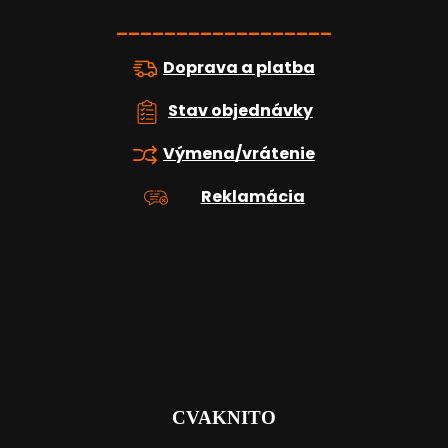
i
e
__________________
Doprava a platba
Stav objednávky
Výmena/vrátenie
Reklamácia
CVAKNITO