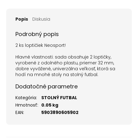
Popis
Diskusia
Podrobný popis
2 ks loptičiek Neosport!
Hlavné vlastnosti: sada obsahuje 2 loptičky,
vyrobené z odolného plastu, priemer 32 mm,
dobre vyvážené, univerzálna veľkosť, ktorá sa
hodí na mnohé stoly na stolný futbal.
Dodatočné parametre
Kategória
:
STOLNÝ FUTBAL
Hmotnosť
:
0.05 kg
EAN
:
5903890605902