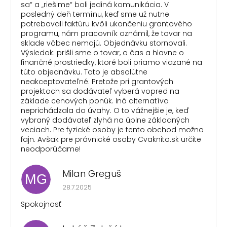
sa“ a „riešime“ boli jediná komunikácia. V
posledný deň termínu, keď sme už nutne
potrebovali faktúru kvôli ukončeniu grantového
programu, nám pracovník oznámil, že tovar na
sklade vôbec nemajú. Objednávku stornovali.
Výsledok: prišli sme o tovar, o čas a hlavne o
finančné prostriedky, ktoré boli priamo viazané na
túto objednávku. Toto je absolútne
neakceptovateľné. Pretože pri grantových
projektoch sa dodávateľ vyberá vopred na
základe cenových ponúk. Iná alternatíva
neprichádzala do úvahy. O to vážnejšie je, keď
vybraný dodávateľ zlyhá na úplne základných
veciach. Pre fyzické osoby je tento obchod možno
fajn. Avšak pre právnické osoby Cvaknito.sk určite
neodporúčame!
Milan Greguš
MG
Hodnotenie obchodu je 5 z 5 hviezdičiek.
28.7.2025
Spokojnosť