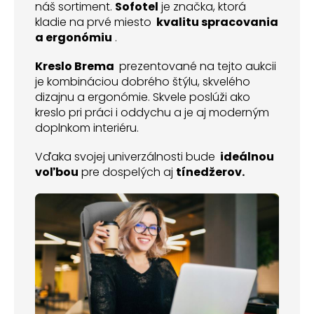
náš sortiment.
Sofotel
je značka, ktorá
kladie na prvé miesto
kvalitu spracovania
a ergonómiu
.
Kreslo Brema
prezentované na tejto aukcii
je kombináciou dobrého štýlu, skvelého
dizajnu a ergonómie. Skvele poslúži ako
kreslo pri práci i oddychu a je aj moderným
doplnkom interiéru.
Vďaka svojej univerzálnosti bude
ideálnou
voľbou
pre dospelých aj
tínedžerov.