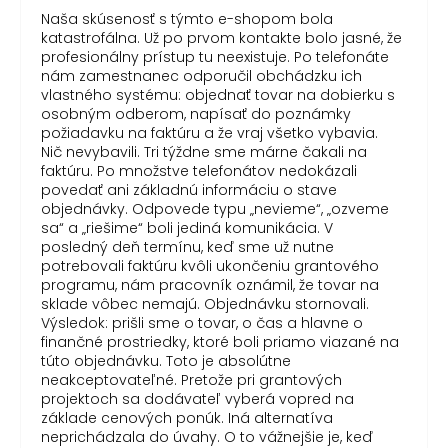
Naša skúsenosť s týmto e-shopom bola
katastrofálna. Už po prvom kontakte bolo jasné, že
profesionálny prístup tu neexistuje. Po telefonáte
nám zamestnanec odporučil obchádzku ich
vlastného systému: objednať tovar na dobierku s
osobným odberom, napísať do poznámky
požiadavku na faktúru a že vraj všetko vybavia.
Nič nevybavili. Tri týždne sme márne čakali na
faktúru. Po množstve telefonátov nedokázali
povedať ani základnú informáciu o stave
objednávky. Odpovede typu „nevieme“, „ozveme
sa“ a „riešime“ boli jediná komunikácia. V
posledný deň termínu, keď sme už nutne
potrebovali faktúru kvôli ukončeniu grantového
programu, nám pracovník oznámil, že tovar na
sklade vôbec nemajú. Objednávku stornovali.
Výsledok: prišli sme o tovar, o čas a hlavne o
finančné prostriedky, ktoré boli priamo viazané na
túto objednávku. Toto je absolútne
neakceptovateľné. Pretože pri grantových
projektoch sa dodávateľ vyberá vopred na
základe cenových ponúk. Iná alternatíva
neprichádzala do úvahy. O to vážnejšie je, keď