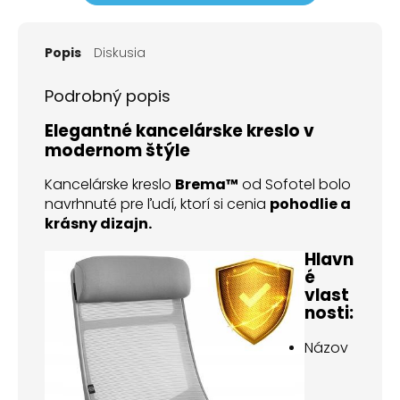
Popis
Diskusia
Podrobný popis
Elegantné kancelárske kreslo v
modernom štýle
Kancelárske kreslo
Brema™
od Sofotel bolo
navrhnuté pre ľudí, ktorí si cenia
pohodlie a
krásny dizajn.
Hlavn
é
vlast
nosti:
Názov