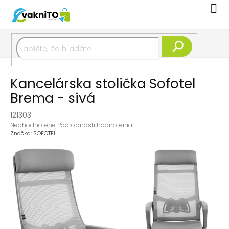
Prejsť
Nák
na
koší
obsah
Hľadať
Kancelárska stolička Sofotel
Brema - sivá
121303
Priemerné
Neohodnotené
Podrobnosti hodnotenia
hodnotenie
Značka:
SOFOTEL
produktu
je
0,0
z
5
hviezdičiek.