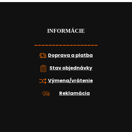
Z
á
p
ä
t
INFORMÁCIE
i
e
__________________
Doprava a platba
Stav objednávky
Výmena/vrátenie
Reklamácia