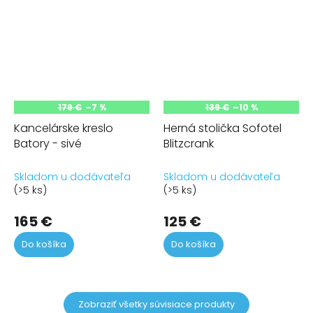
179 €
–7 %
139 €
–10 %
Kancelárske kreslo
Herná stolička Sofotel
Batory - sivé
Blitzcrank
Skladom u dodávateľa
Skladom u dodávateľa
(>5 ks)
(>5 ks)
165 €
125 €
Do košíka
Do košíka
Zobraziť všetky súvisiace produkty