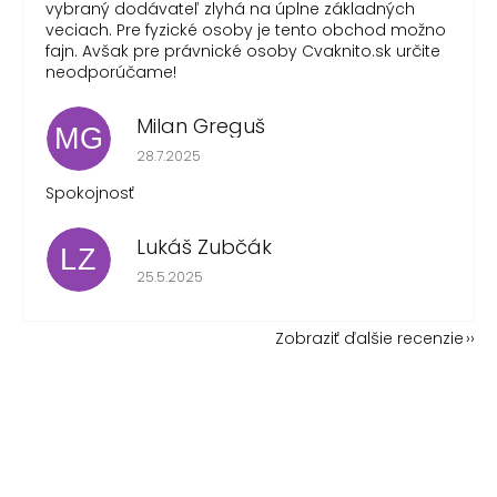
vybraný dodávateľ zlyhá na úplne základných
veciach. Pre fyzické osoby je tento obchod možno
fajn. Avšak pre právnické osoby Cvaknito.sk určite
neodporúčame!
Milan Greguš
MG
Hodnotenie obchodu je 5 z 5 hviezdičiek.
28.7.2025
Spokojnosť
Lukáš Zubčák
LZ
Hodnotenie obchodu je 5 z 5 hviezdičiek.
25.5.2025
Zobraziť ďalšie recenzie