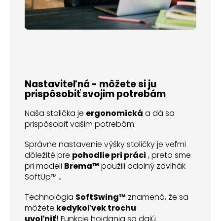
Nastaviteľná - môžete si ju
prispôsobiť svojim potrebám
Naša stolička je
ergonomická
a dá sa
prispôsobiť vašim potrebám.
Správne nastavenie výšky stoličky je veľmi
dôležité pre
pohodlie pri práci
, preto sme
pri modeli
Brema™
použili odolný zdvihák
SoftUp™
.
Technológia
SoftSwing™
znamená, že sa
môžete
kedykoľvek trochu
uvoľniť!
Funkcie hojdania sa dajú