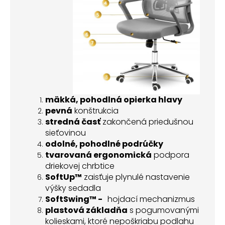
mäkká, pohodlná opierka hlavy
pevná
konštrukcia
stredná časť
zakončená priedušnou
sieťovinou
odolné, pohodlné podrúčky
tvarovaná ergonomická
podpora
driekovej chrbtice
SoftUp™
zaisťuje plynulé nastavenie
výšky sedadla
SoftSwing™ -
hojdací mechanizmus
plastová základňa
s pogumovanými
kolieskami, ktoré nepoškriabu podlahu