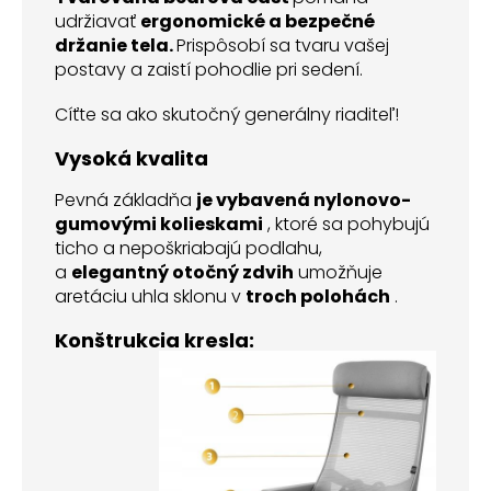
udržiavať
ergonomické a bezpečné
držanie tela.
Prispôsobí sa tvaru vašej
postavy a zaistí pohodlie pri sedení.
Cíťte sa ako skutočný generálny riaditeľ!
Vysoká kvalita
Pevná základňa
je vybavená nylonovo-
gumovými kolieskami
, ktoré sa pohybujú
ticho a nepoškriabajú podlahu,
a
elegantný otočný zdvih
umožňuje
aretáciu uhla sklonu v
troch polohách
.
Konštrukcia kresla: