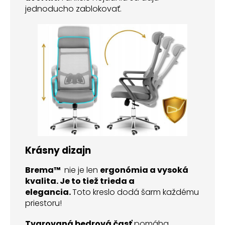
jednoducho zablokovať.
Krásny dizajn
Brema™
nie je len
ergonómia a vysoká
kvalita. Je to tiež trieda a
elegancia.
Toto kreslo dodá šarm každému
priestoru!
Tvarovaná bedrová časť
pomáha