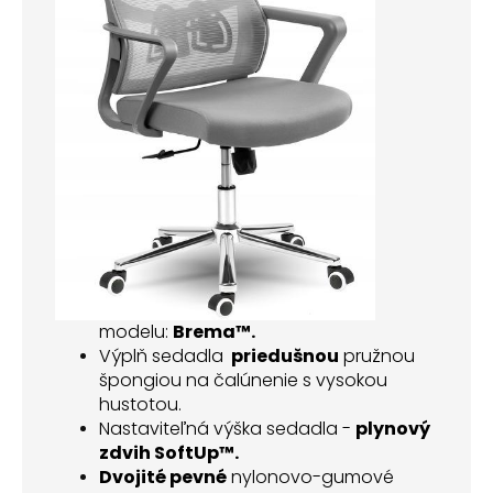
modelu:
Brema™.
Výplň sedadla
priedušnou
pružnou
špongiou na čalúnenie s vysokou
hustotou.
Nastaviteľná výška sedadla -
plynový
zdvih SoftUp™.
Dvojité pevné
nylonovo-gumové