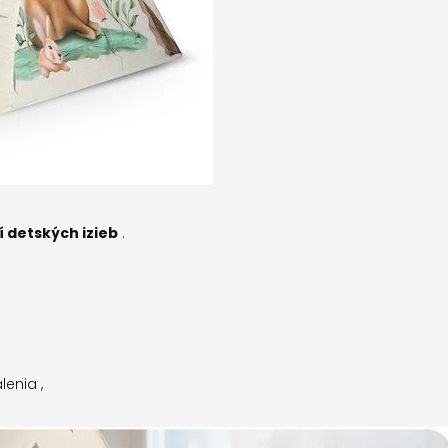
ní detských
izieb
.
enia ,