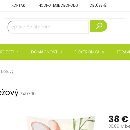
KONTAKT
HODNOTENIE OBCHODU
OBĽÚBENÉ
Hľadať
RE DETI
DOMÁCNOSŤ
ELEKTRONIKA
ZDRAVI
- béžový
éžový
740700
38 €
30,89 € b