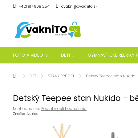
Prejsť
+421 917 908 254
cvakni@cvaknito.sk
na
obsah
FOTO A VIDEO
DETI
GYMNASTICKÉ REBRÍKY P
Domov
DETI
STANY PRE DETI
Detský Teepee stan Nukido 
Detský Teepee stan Nukido - b
Priemerné
Neohodnotené
Podrobnosti hodnotenia
hodnotenie
Značka:
Nukido
produktu
je
0,0
z