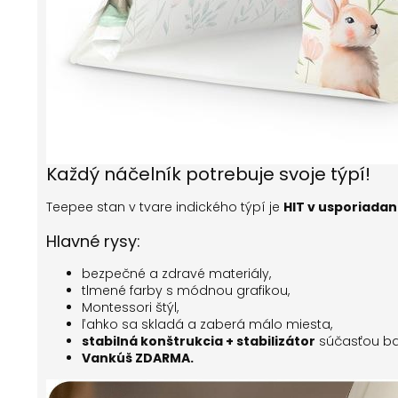
Každý náčelník potrebuje svoje týpí!
Teepee stan
v tvare indického týpí je
HIT v usporiada
Hlavné rysy:
bezpečné a zdravé materiály,
tlmené farby s módnou grafikou,
Montessori štýl,
ľahko sa skladá a zaberá málo miesta,
stabilná konštrukcia + stabilizátor
súčasťou bal
Vankúš ZDARMA.