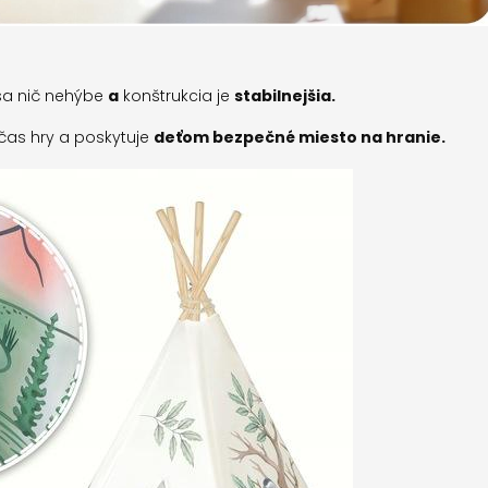
 sa nič nehýbe
a
konštrukcia je
stabilnejšia.
očas hry a poskytuje
deťom bezpečné miesto na hranie.