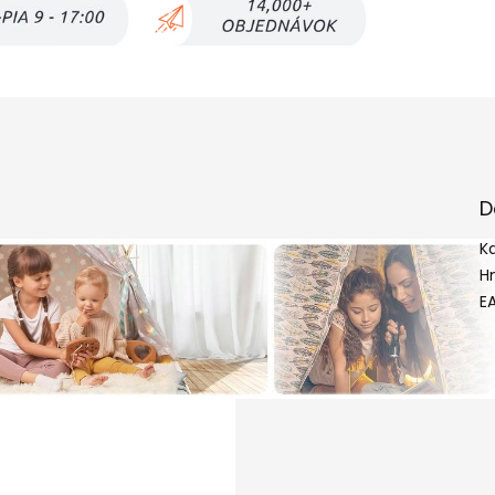
D
K
H
E