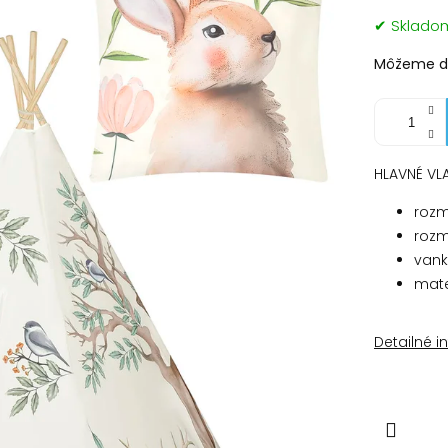
Jednotko
✔ Sklad
cena:
Môžeme do
HLAVNÉ VL
rozme
rozme
vankú
mate
Detailné i