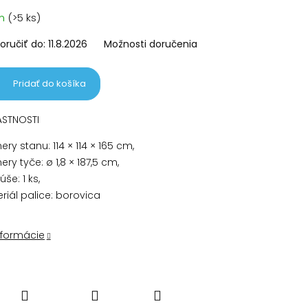
vá
om
(>5 ks)
ručiť do:
11.8.2026
Možnosti doručenia
Pridať do košíka
ASTNOSTI
ry stanu: 114 × 114 × 165 cm,
ry tyče: ø 1,8 × 187,5 cm,
še: 1 ks,
riál palice: borovica
nformácie