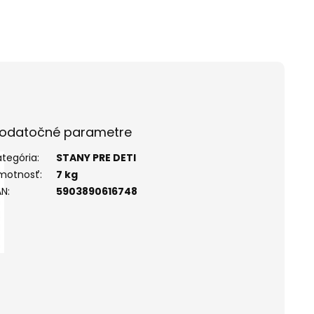
odatočné parametre
ategória
:
STANY PRE DETI
motnosť
:
7 kg
AN
:
5903890616748