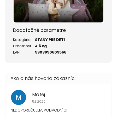
Dodatočné parametre
Kategória
:
STANY PRE DETI
Hmotnosť
:
4.6 kg
EAN
:
5903890609566
Matej
M
Hodnotenie obchodu je 1 z 5 hviezdičiek.
5.3.2026
NEDOPORUČUJEM, PODVODNÍCI