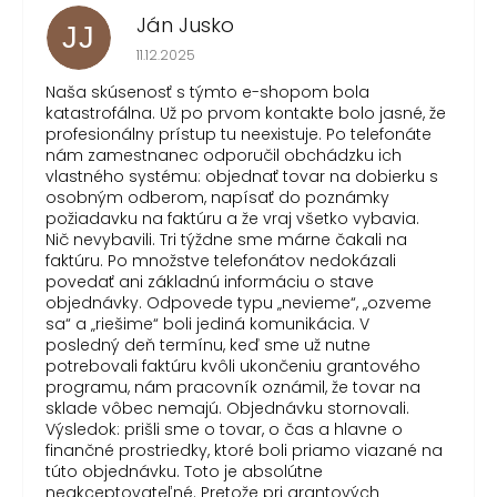
Ján Jusko
JJ
Hodnotenie obchodu je 1 z 5 hviezdičiek.
11.12.2025
Naša skúsenosť s týmto e-shopom bola
katastrofálna. Už po prvom kontakte bolo jasné, že
profesionálny prístup tu neexistuje. Po telefonáte
nám zamestnanec odporučil obchádzku ich
vlastného systému: objednať tovar na dobierku s
osobným odberom, napísať do poznámky
požiadavku na faktúru a že vraj všetko vybavia.
Nič nevybavili. Tri týždne sme márne čakali na
faktúru. Po množstve telefonátov nedokázali
povedať ani základnú informáciu o stave
objednávky. Odpovede typu „nevieme“, „ozveme
sa“ a „riešime“ boli jediná komunikácia. V
posledný deň termínu, keď sme už nutne
potrebovali faktúru kvôli ukončeniu grantového
programu, nám pracovník oznámil, že tovar na
sklade vôbec nemajú. Objednávku stornovali.
Výsledok: prišli sme o tovar, o čas a hlavne o
finančné prostriedky, ktoré boli priamo viazané na
túto objednávku. Toto je absolútne
neakceptovateľné. Pretože pri grantových