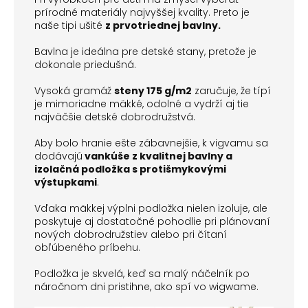
prírodné materiály najvyššej kvality. Preto je
naše tipi ušité
z prvotriednej bavlny
.
Bavlna je ideálna pre detské stany, pretože je
dokonale priedušná.
Vysoká gramáž
steny 175
g/m2
zaručuje, že típí
je mimoriadne mäkké, odolné a vydrží aj tie
najväčšie detské dobrodružstvá.
Aby bolo hranie ešte zábavnejšie, k vigvamu sa
dodávajú
vankúše z kvalitnej bavlny a
izolačná podložka s protišmykovými
výstupkami
.
Vďaka mäkkej výplni podložka nielen izoluje, ale
poskytuje aj dostatočné pohodlie pri plánovaní
nových dobrodružstiev alebo pri čítaní
obľúbeného príbehu.
Podložka je skvelá, keď sa malý náčelník po
náročnom dni pristihne, ako spí vo wigwame.