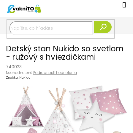
Prejsť
Nák
na
koší
obsah
Hľadať
Detský stan Nukido so svetlom
- ružový s hviezdičkami
740023
Priemerné
Neohodnotené
Podrobnosti hodnotenia
hodnotenie
Značka:
Nukido
produktu
je
0,0
z
5
hviezdičiek.