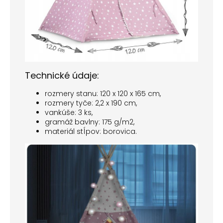
Technické údaje:
rozmery stanu: 120 x 120 x 165 cm,
rozmery tyče: 2,2 x 190 cm,
vankúše: 3 ks,
gramáž bavlny: 175 g/m2,
materiál stĺpov: borovica.