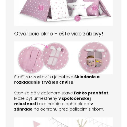
Otváracie okno - ešte viac zábavy!
Stačí raz zostaviť a je hotovo.
Skladanie
a
rozkladanie
trvá len chvíľu
.
Stan sa dá v zloženom stave
ľahko prenášať
.
Môže byť umiestnený
v spoločenskej
miestnosti
ako hracia plocha alebo
v
záhrade
na ochranu pred páliacim slnkom.