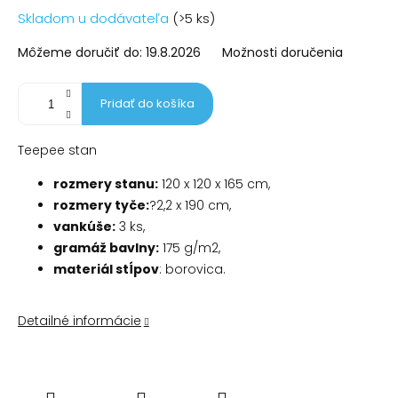
Jednotková
Skladom u dodávateľa
(>5 ks)
cena:
Môžeme doručiť do:
19.8.2026
Možnosti doručenia
Pridať do košíka
Teepee stan
rozmery stanu:
120 x 120 x 165 cm,
rozmery tyče:
?2,2 x 190 cm,
vankúše:
3 ks,
gramáž bavlny:
175 g/m2,
materiál stĺpov
: borovica.
Detailné informácie