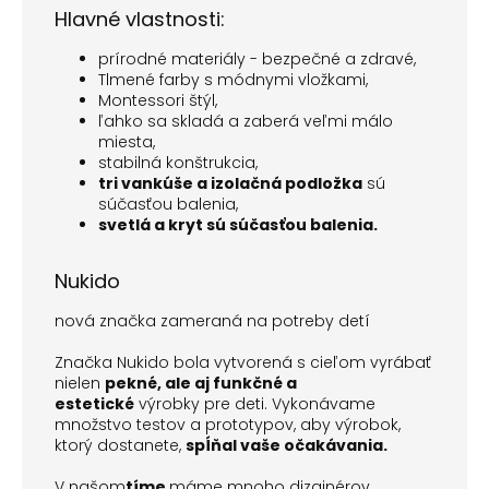
Hlavné vlastnosti:
prírodné materiály - bezpečné a zdravé,
Tlmené farby s módnymi vložkami,
Montessori štýl,
ľahko sa skladá a zaberá veľmi málo
miesta,
stabilná konštrukcia,
tri vankúše a izolačná podložka
sú
súčasťou balenia,
svetlá a kryt sú súčasťou balenia.
Nukido
nová značka zameraná na potreby detí
Značka Nukido bola vytvorená s cieľom vyrábať
nielen
pekné, ale aj funkčné a
estetické
výrobky pre deti. Vykonávame
množstvo testov a prototypov, aby výrobok,
ktorý dostanete,
spĺňal vaše očakávania.
V našom
tíme
máme mnoho dizajnérov