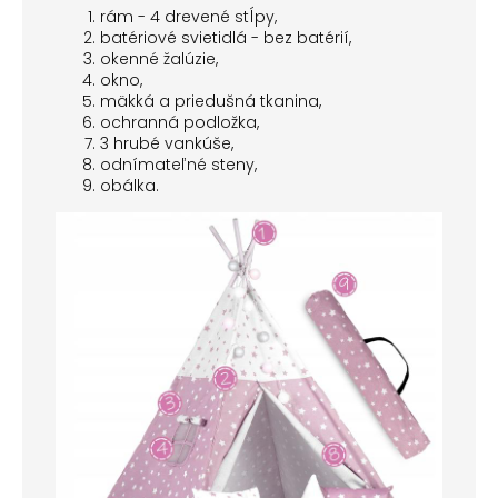
rám - 4 drevené stĺpy,
batériové svietidlá - bez batérií,
okenné žalúzie,
okno,
mäkká a priedušná tkanina,
ochranná podložka,
3 hrubé vankúše,
odnímateľné steny,
obálka.