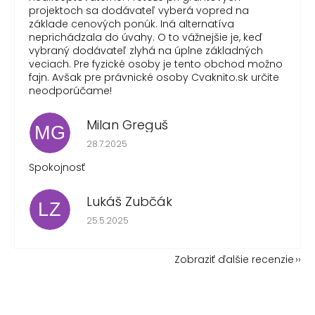
projektoch sa dodávateľ vyberá vopred na
základe cenových ponúk. Iná alternatíva
neprichádzala do úvahy. O to vážnejšie je, keď
vybraný dodávateľ zlyhá na úplne základných
veciach. Pre fyzické osoby je tento obchod možno
fajn. Avšak pre právnické osoby Cvaknito.sk určite
neodporúčame!
Milan Greguš
MG
Hodnotenie obchodu je 5 z 5 hviezdičiek.
28.7.2025
Spokojnosť
Lukáš Zubčák
LZ
Hodnotenie obchodu je 5 z 5 hviezdičiek.
25.5.2025
Zobraziť ďalšie recenzie