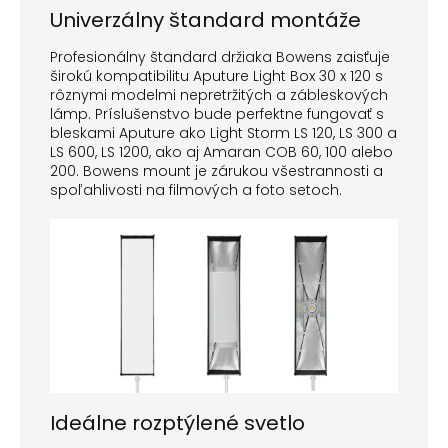
Univerzálny štandard montáže
Profesionálny štandard držiaka Bowens zaisťuje
širokú kompatibilitu Aputure Light Box 30 x 120 s
rôznymi modelmi nepretržitých a zábleskových
lámp. Príslušenstvo bude perfektne fungovať s
bleskami Aputure ako Light Storm LS 120, LS 300 a
LS 600, LS 1200, ako aj Amaran COB 60, 100 alebo
200. Bowens mount je zárukou všestrannosti a
spoľahlivosti na filmových a foto setoch.
Ideálne rozptýlené svetlo