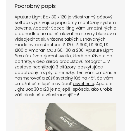
Podrobný popis
Aputure Light Box 30 x 120 je všestranný pásový
softbox využívajúci populárny montážny systém
Bowens.
Adaptér Speed ​​Ring vám umožní rýchlo
a pohodlne ho nainštalovať na stovky bleskov a
videojednotiek, vrátane takých uznávaných
modelov ako Aputure LS 120, LS 300, LS 600, LS
1200 a Amaran COB 60, 100 a 200. Aputure Light
Box efektívne zjemní svetlo, ktoré používate na
portréty, video alebo produktovú fotografiu. V
zostave nechýbajú 3 difúzory, poskytujúce
dodatočný rozptyl a mriežky. Ten vám umožňuje
nasmerovať a zúžiť svetelný lúč na 45º, čo vám
umožní ešte lepšie ovládať
osvetlenie
. Aputure
Light Box 30 x 120 je najlepší spôsob, ako urobiť
váš blesk ešte všestrannejším!