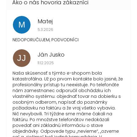
Matej
M
Hodnotenie obchodu je 1 z 5 hviezdičiek.
5.3.2026
NEDOPORUČUJEM, PODVODNÍCI
Ján Jusko
JJ
Hodnotenie obchodu je 1 z 5 hviezdičiek.
11.12.2025
Naša skúsenosť s týmto e-shopom bola
katastrofálna. Už po prvom kontakte bolo jasné, že
profesionálny prístup tu neexistuje. Po telefonáte
nám zamestnanec odporučil obchádzku ich
vlastného systému: objednať tovar na dobierku s
osobným odberom, napísať do poznámky
požiadavku na faktúru a že vraj všetko vybavia.
Nič nevybavili. Tri týždne sme márne čakali na
faktúru. Po množstve telefonátov nedokázali
povedať ani základnú informáciu o stave
objednávky. Odpovede typu „nevieme“, „ozveme