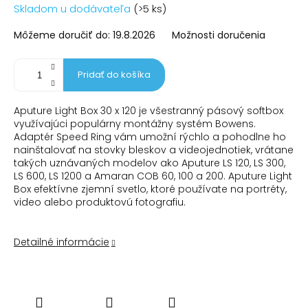
Jednotková
Skladom u dodávateľa
(>5 ks)
cena:
Môžeme doručiť do:
19.8.2026
Možnosti doručenia
Pridať do košíka
Aputure Light Box 30 x 120 je všestranný pásový softbox
využívajúci populárny montážny systém Bowens.
Adaptér Speed ​​Ring vám umožní rýchlo a pohodlne ho
nainštalovať na stovky bleskov a videojednotiek, vrátane
takých uznávaných modelov ako Aputure LS 120, LS 300,
LS 600, LS 1200 a Amaran COB 60, 100 a 200. Aputure Light
Box efektívne zjemní svetlo, ktoré používate na portréty,
video alebo produktovú fotografiu.
Detailné informácie