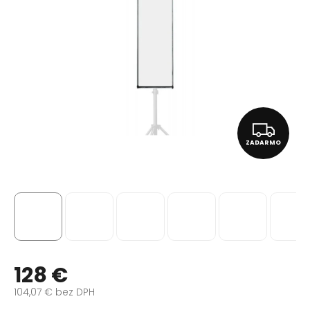
Z
ZADARMO
A
D
A
R
M
O
128 €
104,07 € bez DPH