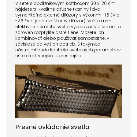
V sete s obdĺžnikovým softboxom 30 x 120 cm
nájdete tri kvalitné difúzne tkaniny (dva
vymeniteľné externé difúzory s výkonmi -1,5 EV a
-2,5 EV a jeden vnútorný difúzor). Vďaka nim
efektívne zjemníte svetlo vyžarované bleskom a
zároveň rozptýlite ostré tiene. Môžete ich
kombinovať alebo používať samostatne, v
závislosti od vašich potrieb. S takýmito
nástrojmi bude kontrola svetelných parametrov
ešte efektívnejšia a presnejšia.
Presné ovládanie svetla