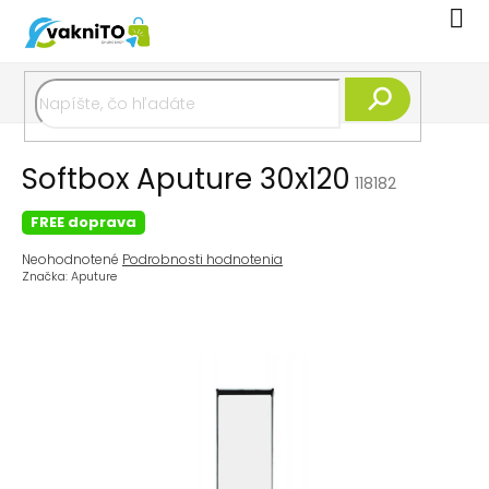
Prejsť
Nák
na
koší
obsah
Hľadať
Softbox Aputure 30x120
118182
FREE doprava
Priemerné
Neohodnotené
Podrobnosti hodnotenia
hodnotenie
Značka:
Aputure
produktu
je
0,0
z
5
hviezdičiek.