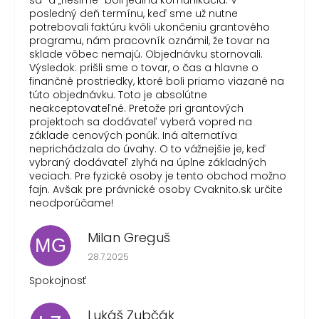
sa“ a „riešime“ boli jediná komunikácia. V
posledný deň termínu, keď sme už nutne
potrebovali faktúru kvôli ukončeniu grantového
programu, nám pracovník oznámil, že tovar na
sklade vôbec nemajú. Objednávku stornovali.
Výsledok: prišli sme o tovar, o čas a hlavne o
finančné prostriedky, ktoré boli priamo viazané na
túto objednávku. Toto je absolútne
neakceptovateľné. Pretože pri grantových
projektoch sa dodávateľ vyberá vopred na
základe cenových ponúk. Iná alternatíva
neprichádzala do úvahy. O to vážnejšie je, keď
vybraný dodávateľ zlyhá na úplne základných
veciach. Pre fyzické osoby je tento obchod možno
fajn. Avšak pre právnické osoby Cvaknito.sk určite
neodporúčame!
Milan Greguš
MG
Hodnotenie obchodu je 5 z 5 hviezdičiek.
28.7.2025
Spokojnosť
Lukáš Zubčák