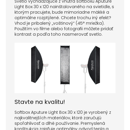
Svetlo vychádzajúce z vnútra softboxu Aputure
Light Box 30 x 120 nainštalovaného na svietidle, s
ktorým pracujete, bude mimoriadne mäkké a
optimálne rozptýlené. Chcete trochu iný efekt?
Vhod je pribalený „voštinový“ (45° mriežka).
Použitím vo filme alebo fotografii môžete pridať
kontrast a podľa toho nasmerovať svetlo.
Stavte na kvalitu!
Softbox Aputure Light Box 30 x 120 je vyrobený z
najkvalitnejších materiálov, ktoré zaručujú
spoľahlivosť a dlhé používanie. Premyslená
konštrukcia zaisťuje optimálny odvod tepla a