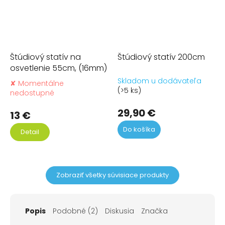
Štúdiový statív na
Štúdiový statív 200cm
osvetlenie 55cm, (16mm)
Skladom u dodávateľa
✘ Momentálne
Priemerné
(>5 ks)
nedostupné
hodnotenie
produktu
29,90 €
13 €
je
5,0
Do košíka
Detail
z
5
hviezdičiek.
Zobraziť všetky súvisiace produkty
Popis
Podobné (2)
Diskusia
Značka