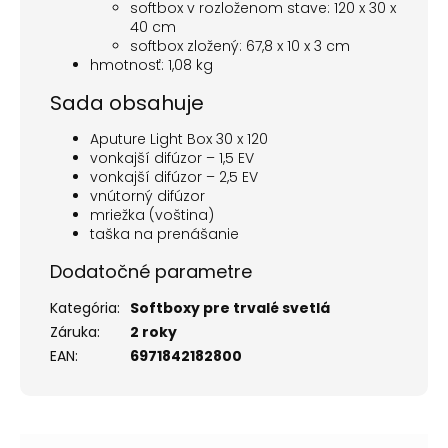
softbox v rozloženom stave: 120 x 30 x
40 cm
softbox zložený: 67,8 x 10 x 3 cm
hmotnosť: 1,08 kg
Sada obsahuje
Aputure Light Box 30 x 120
vonkajší difúzor – 1,5 EV
vonkajší difúzor – 2,5 EV
vnútorný difúzor
mriežka (voština)
taška na prenášanie
Dodatočné parametre
Kategória
:
Softboxy pre trvalé svetlá
Záruka
:
2 roky
EAN
:
6971842182800