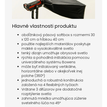
Hlavné vlastnosti produktu
obdĺžnikový pásový softbox s rozmermi 30
x 120 cm a hĺbkou 40 cm
použitie najlepších materiálov poskytuje
mäkké a vysokokvalitné svetlo
tenký dizajn umožňuje obrysové svetlo
rýchla a pohodlná inštalácia pomocou
univerzálneho systému Bowens
môže byť inštalovaný vertikálne,
horizontálne alebo v akejkoľvek inej
polohe (360º)
jednoduchá a robustná konštrukcia
založená na 4 flexibilných tyčiach
Vrátane 3 difúzorov pre dodatočné
rozptýlenie svetla
zahrnutá mriežka umožňujúca zúženie
svetelného lúča na 45º