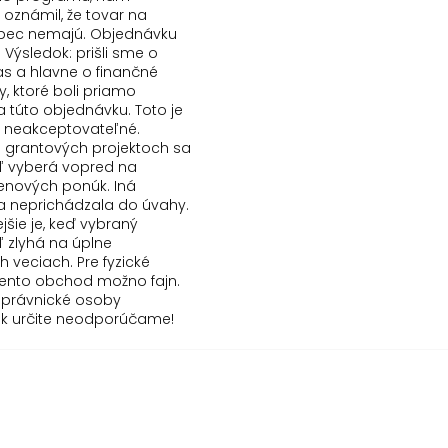
 oznámil, že tovar na
bec nemajú. Objednávku
. Výsledok: prišli sme o
as a hlavne o finančné
y, ktoré boli priamo
a túto objednávku. Toto je
 neakceptovateľné.
ri grantových projektoch sa
 vyberá vopred na
enových ponúk. Iná
va neprichádzala do úvahy.
jšie je, keď vybraný
 zlyhá na úplne
 veciach. Pre fyzické
tento obchod možno fajn.
 právnické osoby
sk určite neodporúčame!