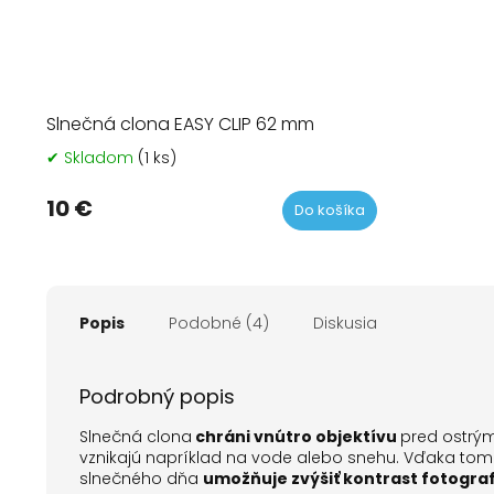
Slnečná clona EASY CLIP 62 mm
✔ Skladom
(1 ks)
Priemerné
hodnotenie
produktu
10 €
Do košíka
je
5,0
z
5
hviezdičiek.
Popis
Podobné (4)
Diskusia
Podrobný popis
Slnečná clona
chráni vnútro objektívu
pred ostrý
vznikajú napríklad na vode alebo snehu. Vďaka tomu s
slnečného dňa
umožňuje zvýšiť kontrast fotograf