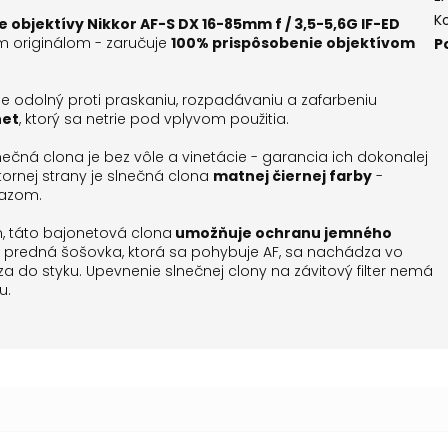
K
e objektívy
Nikkor AF-S DX 16-85mm f / 3,5-5,6G IF-ED
m originálom - zaručuje
100% prispôsobenie objektívom
P
ý je odolný proti praskaniu, rozpadávaniu a zafarbeniu
net
, ktorý sa netrie pod vplyvom použitia.
nečná clona je bez vôle a vinetácie - garancia ich dokonalej
tornej strany je slnečná clona
matnej čiernej farby
-
razom.
n, táto bajonetová clona
umožňuje ochranu jemného
 predná šošovka, ktorá sa pohybuje AF, sa nachádza vo
za do styku.
Upevnenie slnečnej clony na závitový filter nemá
u.