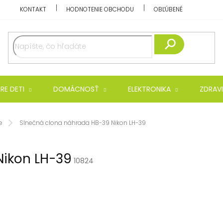
KONTAKT
HODNOTENIE OBCHODU
OBĽÚBENÉ
Hľadať
RE DETI
DOMÁCNOSŤ
ELEKTRONIKA
ZDRAVI
e
Slnečná clona náhrada HB-39 Nikon LH-39
Nikon LH-39
10824