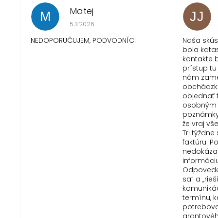
Matej
M
JJ
Hodnotenie obchodu je 1 z 5 hviezdičiek.
5.3.2026
NEDOPORUČUJEM, PODVODNÍCI
Naša skú
bola kata
kontakte b
prístup tu
nám zame
obchádzku
objednať 
osobným 
poznámky 
že vraj vš
Tri týždn
faktúru. 
nedokázal
informáci
Odpovede 
sa“ a „rie
komunikác
termínu, 
potreboval
grantové