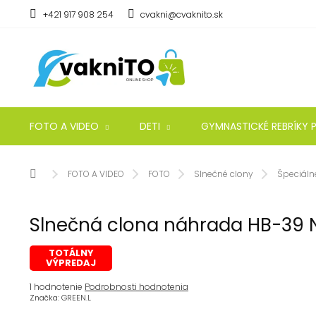
Prejsť
+421 917 908 254
cvakni@cvaknito.sk
na
obsah
FOTO A VIDEO
DETI
GYMNASTICKÉ REBRÍKY P
Domov
FOTO A VIDEO
FOTO
Slnečné clony
Špeciáln
Slnečná clona náhrada HB-39 
TOTÁLNY
VÝPREDAJ
Priemerné
1 hodnotenie
Podrobnosti hodnotenia
hodnotenie
Značka:
GREEN.L
produktu