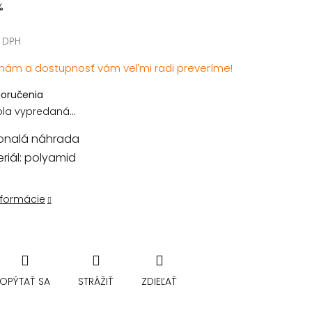
%
z DPH
vá
 nám a dostupnosť vám veľmi radi preveríme!
doručenia
ola vypredaná…
onalá náhrada
riál: polyamid
nformácie
OPÝTAŤ SA
STRÁŽIŤ
ZDIEĽAŤ