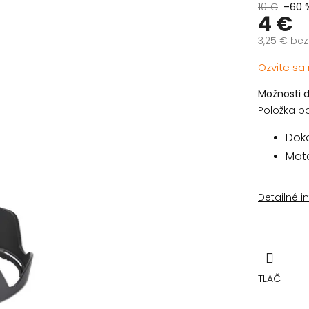
10 €
–60 
4 €
3,25 € be
Jednotko
Ozvite sa
cena:
Možnosti 
Položka b
Dok
Mate
Detailné i
TLAČ