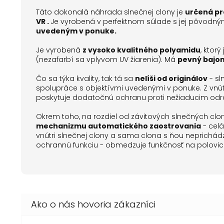
Táto dokonalá náhrada slnečnej clony je
určená pr
VR
.
Je vyrobená v perfektnom súlade s jej pôvodný
uvedeným v ponuke.
Je vyrobená
z vysoko kvalitného polyamidu
, ktor
(nezafarbí sa vplyvom UV žiarenia).
Má
pevný bajo
Čo sa týka kvality, tak tá sa
nelíši od originálov
- sl
spolupráce s objektívmi uvedenými v ponuke.
Z vnú
poskytuje dodatočnú ochranu proti nežiaducim od
Okrem toho, na rozdiel od závitových slnečných clo
mechanizmu automatického zaostrovania
- celá
vnútri slnečnej clony a sama clona s ňou neprichád
ochrannú funkciu - obmedzuje funkčnosť na polovic