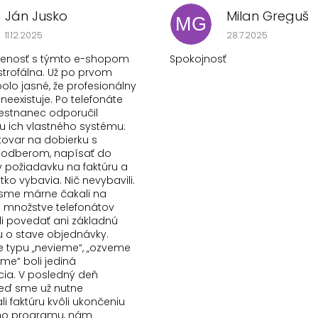
Ján Jusko
Milan Greguš
MG
Hodnotenie obchodu je 1 z 5 hviezdičiek.
Hodnotenie obchod
11.12.2025
28.7.2025
senosť s týmto e-shopom
Spokojnosť
strofálna. Už po prvom
olo jasné, že profesionálny
 neexistuje. Po telefonáte
stnanec odporučil
 ich vlastného systému:
tovar na dobierku s
odberom, napísať do
požiadavku na faktúru a
etko vybavia. Nič nevybavili.
e sme márne čakali na
Po množstve telefonátov
i povedať ani základnú
u o stave objednávky.
typu „nevieme“, „ozveme
šime“ boli jediná
ia. V posledný deň
keď sme už nutne
i faktúru kvôli ukončeniu
ho programu, nám