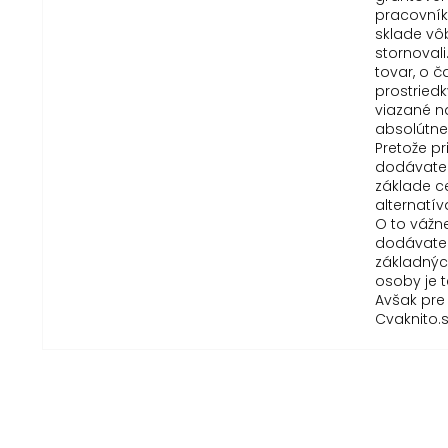
pracovník
sklade vô
stornovali
tovar, o č
prostriedk
viazané n
absolútne
Pretože p
dodávateľ
základe c
alternatí
O to vážne
dodávateľ
základných
osoby je 
Avšak pre
Cvaknito.