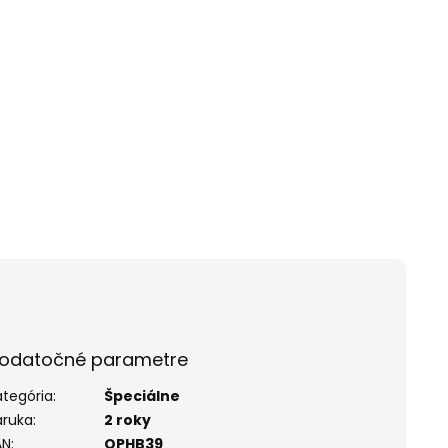
odatočné parametre
ategória
:
Špeciálne
áruka
:
2 roky
AN
:
OPHB39