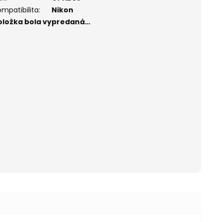
ompatibilita
:
Nikon
oložka bola vypredaná…