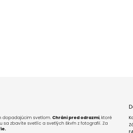
D
m dopadajúcim svetlom.
Chráni pred odrazmi
, ktoré
K
a zbavíte svetlíc a svetlých škvŕn z fotografií. Za
Z
ie.
E