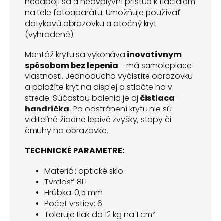
neodpojí sa a neovplyvní prístup k tlačidlám
na tele fotoaparátu. Umožňuje používať
dotykovú obrazovku a otočný kryt
(vyhradené).
Montáž krytu sa vykonáva
inovatívnym
spôsobom bez lepenia
- má samolepiace
vlastnosti. Jednoducho vyčistíte obrazovku
a položíte kryt na displej a stlačte ho v
strede. Súčasťou balenia je aj
čistiaca
handrička.
Po odstránení krytu nie sú
viditeľné žiadne lepivé zvyšky, stopy či
čmuhy na obrazovke.
TECHNICKÉ PARAMETRE:
Materiál: optické sklo
Tvrdosť: 8H
Hrúbka: 0,5 mm
Počet vrstiev: 6
Toleruje tlak do 12 kg na 1 cm²