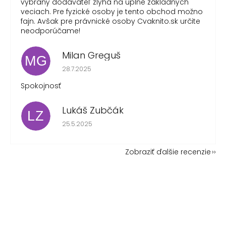
vybraný dodávateľ zlyhá na úplne základných
veciach. Pre fyzické osoby je tento obchod možno
fajn. Avšak pre právnické osoby Cvaknito.sk určite
neodporúčame!
Milan Greguš
MG
Hodnotenie obchodu je 5 z 5 hviezdičiek.
28.7.2025
Spokojnosť
Lukáš Zubčák
LZ
Hodnotenie obchodu je 5 z 5 hviezdičiek.
25.5.2025
Zobraziť ďalšie recenzie