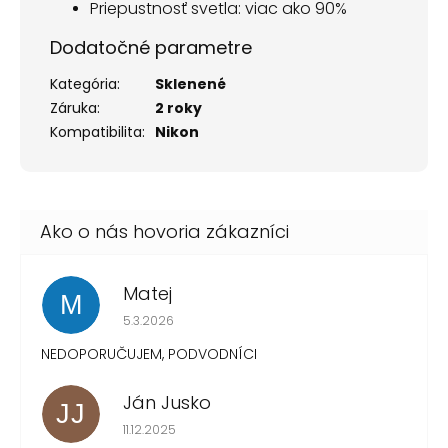
Priepustnosť svetla: viac ako 90%
Dodatočné parametre
Kategória
:
Sklenené
Záruka
:
2 roky
Kompatibilita
:
Nikon
Matej
M
Hodnotenie obchodu je 1 z 5 hviezdičiek.
5.3.2026
NEDOPORUČUJEM, PODVODNÍCI
Ján Jusko
JJ
Hodnotenie obchodu je 1 z 5 hviezdičiek.
11.12.2025