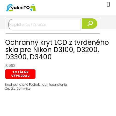
Prejsť
Nák
na
koší
obsah
Hľadať
Ochranný kryt LCD z tvrdeného
skla pre Nikon D3100, D3200,
D3300, D3400
10662
TOTÁLNY
VÝPREDAJ
Priemerné
Neohodnotené
Podrobnosti hodnotenia
hodnotenie
Značka:
Commlite
produktu
je
0,0
z
5
hviezdičiek.