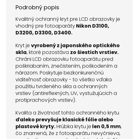
Podrobný popis
Kvalitný ochranný kryt pre LCD obrazovky je
vhodný pre fotoaparáty
Nikon D3100,
D3200, D3300, D3400.
Kryt je
vyrobený z japonského optického
skla
, ktoré pozostáva
zo šiestich vrstiev.
Chráni LCD obrazovku fotoaparátu pred
poškriabaním, znečistením, poškodením a
nárazom. Poskytuje bezkonkurenčnú
viditeľnosť obrazovky - to všetko vďaka
použitiu tvrdeného skla a ochranných
vrstiev (antireflexných, UV, vystužujúcich a
protiprachových vrstiev).
Kvalita a životnosť tohto ochranného krytu
ďaleko prevyšuje klasické fólie alebo
plastové kryty.
Hrúbka krytu je
len 0,5 mm
,
čo znamená, že z fotoaparátu nevyčnieva,