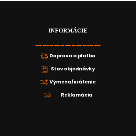
Z
á
p
ä
t
INFORMÁCIE
i
e
__________________
Doprava a platba
Stav objednávky
Výmena/vrátenie
Reklamácia