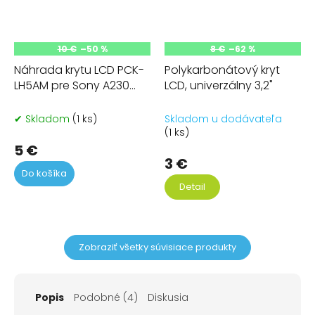
10 €
–50 %
8 €
–62 %
Náhrada krytu LCD PCK-
Polykarbonátový kryt
LH5AM pre Sony A230
LCD, univerzálny 3,2"
A290 A330 A380 LA-A230
✔ Skladom
(1 ks)
Skladom u dodávateľa
(1 ks)
5 €
3 €
Do košíka
Detail
Zobraziť všetky súvisiace produkty
Popis
Podobné (4)
Diskusia