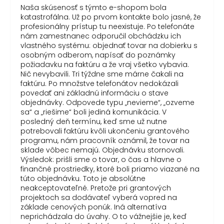
Naša skúsenosť s týmto e-shopom bola
katastrofálna. Už po prvom kontakte bolo jasné, že
profesionálny prístup tu neexistuje. Po telefonáte
nám zamestnanec odporučil obchádzku ich
vlastného systému: objednať tovar na dobierku s
osobným odberom, napísať do poznámky
požiadavku na faktúru a že vraj všetko vybavia.
Nič nevybavili. Tri týždne sme márne čakali na
faktúru. Po množstve telefonátov nedokázali
povedať ani základnú informáciu o stave
objednávky. Odpovede typu „nevieme“, „ozveme
sa“ a „riešime“ boli jediná komunikácia. V
posledný deň termínu, keď sme už nutne
potrebovali faktúru kvôli ukončeniu grantového
programu, nám pracovník oznámil, že tovar na
sklade vôbec nemajú. Objednávku stornovali.
Výsledok: prišli sme o tovar, o čas a hlavne o
finančné prostriedky, ktoré boli priamo viazané na
túto objednávku. Toto je absolútne
neakceptovateľné. Pretože pri grantových
projektoch sa dodávateľ vyberá vopred na
základe cenových ponúk. Iná alternatíva
neprichádzala do úvahy. O to vážnejšie je, keď