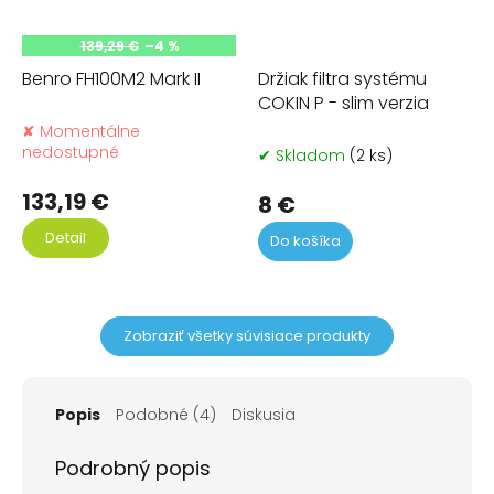
139,29 €
–4 %
Benro FH100M2 Mark II
Držiak filtra systému
COKIN P - slim verzia
✘ Momentálne
nedostupné
✔ Skladom
(2 ks)
133,19 €
8 €
Detail
Do košíka
Zobraziť všetky súvisiace produkty
Popis
Podobné (4)
Diskusia
Podrobný popis