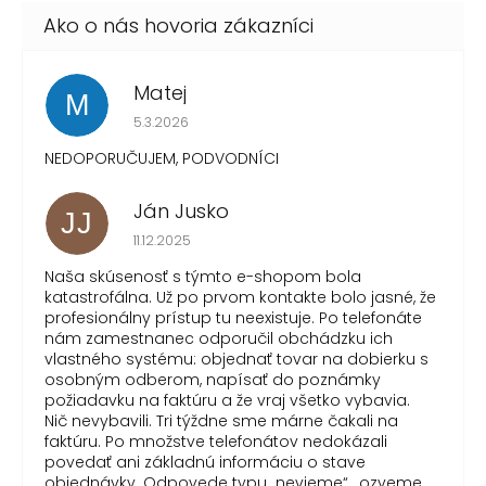
Matej
M
Hodnotenie obchodu je 1 z 5 hviezdičiek.
5.3.2026
NEDOPORUČUJEM, PODVODNÍCI
Ján Jusko
JJ
Hodnotenie obchodu je 1 z 5 hviezdičiek.
11.12.2025
Naša skúsenosť s týmto e-shopom bola
katastrofálna. Už po prvom kontakte bolo jasné, že
profesionálny prístup tu neexistuje. Po telefonáte
nám zamestnanec odporučil obchádzku ich
vlastného systému: objednať tovar na dobierku s
osobným odberom, napísať do poznámky
požiadavku na faktúru a že vraj všetko vybavia.
Nič nevybavili. Tri týždne sme márne čakali na
faktúru. Po množstve telefonátov nedokázali
povedať ani základnú informáciu o stave
objednávky. Odpovede typu „nevieme“, „ozveme