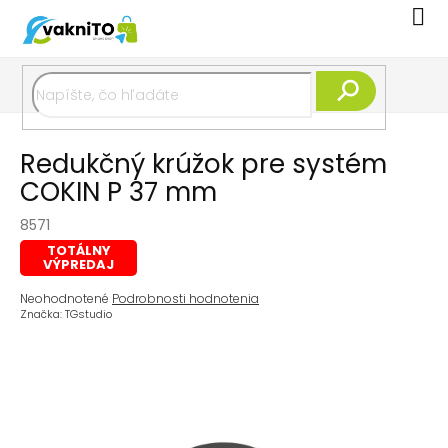
Prejsť
Nák
na
koší
obsah
Hľadať
Redukčný krúžok pre systém
COKIN P 37 mm
8571
TOTÁLNY
VÝPREDAJ
Priemerné
Neohodnotené
Podrobnosti hodnotenia
hodnotenie
Značka:
TGstudio
produktu
je
0,0
z
5
hviezdičiek.