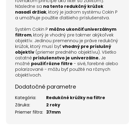
rovnakom princípe ako filter so závitom).
Následne sa
na tento redukčný krúžok
nasadí držiak
, ktorý je jadrom systému Cokin P
a umožňuje použitie ďalšieho príslušenstva.
Systém Cokin P
môžno ukončiť univerzálnym
filtrom
, ktorý je vhodný pre takmer akýkoľvek
objektív. Jedinou premennou je práve redukčný
krúžok, ktorý musí byť
vhodný pre príslušný
objektív
(priemer predného objektívu). Všetko
ostatné
príslušenstvo je univerzálne.
Je
možné
použiť rôzne filtre
- sivé, farebné alebo
polarizované - môžu byť použité na rôznych
objektívoch.
Dodatočné parametre
Kategória
:
Redukčné krúžky na filtre
Záruka
:
2 roky
Priemer filtra
:
37mm