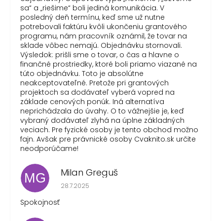
sa“ a „riešime“ boli jediná komunikácia. V
posledný deň termínu, keď sme už nutne
potrebovali faktúru kvôli ukončeniu grantového
programu, nám pracovník oznámil, že tovar na
sklade vôbec nemajú. Objednávku stornovali.
Výsledok: prišli sme o tovar, o čas a hlavne o
finančné prostriedky, ktoré boli priamo viazané na
túto objednávku. Toto je absolútne
neakceptovateľné. Pretože pri grantových
projektoch sa dodávateľ vyberá vopred na
základe cenových ponúk. Iná alternatíva
neprichádzala do úvahy. O to vážnejšie je, keď
vybraný dodávateľ zlyhá na úplne základných
veciach. Pre fyzické osoby je tento obchod možno
fajn. Avšak pre právnické osoby Cvaknito.sk určite
neodporúčame!
Milan Greguš
MG
Hodnotenie obchodu je 5 z 5 hviezdičiek.
28.7.2025
Spokojnosť