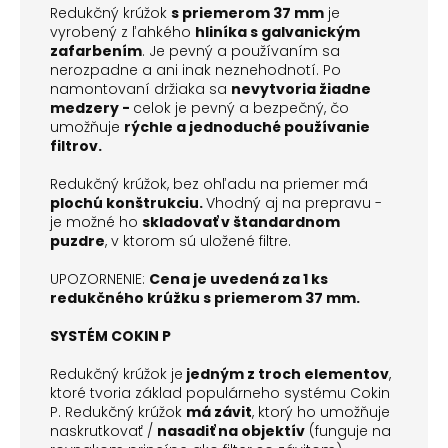
Redukčný krúžok
s priemerom 37 mm
je
vyrobený z ľahkého
hliníka s galvanickým
zafarbením
. Je pevný a používaním sa
nerozpadne a ani inak neznehodnotí. Po
namontovaní držiaka sa
nevytvoria žiadne
medzery -
celok je pevný a bezpečný, čo
umožňuje
rýchle a jednoduché používanie
filtrov.
Redukčný krúžok, bez ohľadu na priemer má
plochú konštrukciu.
Vhodný aj na prepravu -
je možné ho
skladovať v štandardnom
puzdre
, v ktorom sú uložené filtre.
UPOZORNENIE:
Cena je uvedená za 1 ks
redukčného krúžku s priemerom 37 mm.
SYSTÉM COKIN P
Redukčný krúžok je
jedným z troch elementov
,
ktoré tvoria základ populárneho systému Cokin
P. Redukčný krúžok
má závit
, ktorý ho umožňuje
naskrutkovať /
nasadiť na objektív
(funguje na