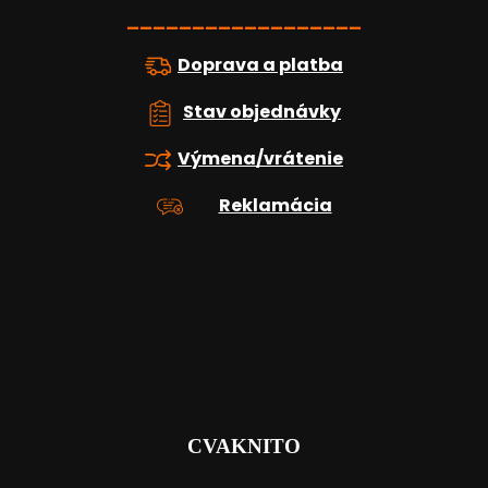
e
__________________
Doprava a platba
Stav objednávky
Výmena/vrátenie
Reklamácia
CVAKNITO