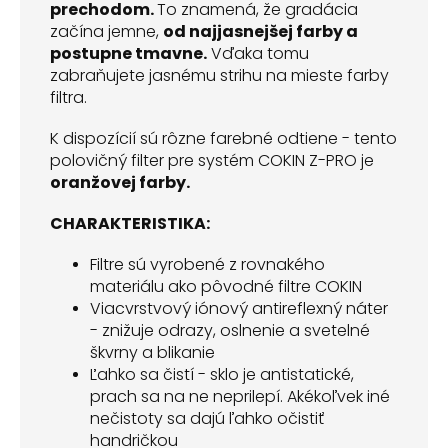
prechodom.
To znamená, že gradácia
začína jemne,
od najjasnejšej farby a
postupne tmavne.
Vďaka tomu
zabraňujete jasnému strihu na mieste farby
filtra.
K dispozícií sú rôzne farebné odtiene - tento
polovičný filter pre systém COKIN Z-PRO je
oranžovej farby.
CHARAKTERISTIKA:
Filtre sú vyrobené z rovnakého
materiálu ako pôvodné filtre COKIN
Viacvrstvový iónový antireflexný náter
- znižuje odrazy, oslnenie a svetelné
škvrny a blikanie
Ľahko sa čistí - sklo je antistatické,
prach sa na ne neprilepí. Akékoľvek iné
nečistoty sa dajú ľahko očistiť
handričkou