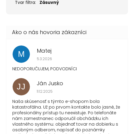
Tvar filtra
:
Zásuvný
Matej
M
Hodnotenie obchodu je 1 z 5 hviezdičiek.
5.3.2026
NEDOPORUČUJEM, PODVODNÍCI
Ján Jusko
JJ
Hodnotenie obchodu je 1 z 5 hviezdičiek.
11.12.2025
Naša skúsenosť s týmto e-shopom bola
katastrofálna. Už po prvom kontakte bolo jasné, že
profesionálny prístup tu neexistuje. Po telefonáte
nám zamestnanec odporučil obchádzku ich
vlastného systému: objednať tovar na dobierku s
osobným odberom, napísať do poznámky