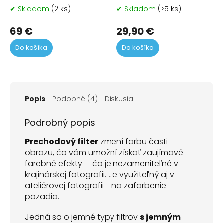
✔ Skladom
(2 ks)
✔ Skladom
(>5 ks)
69 €
29,90 €
Do košíka
Do košíka
Popis
Podobné (4)
Diskusia
Podrobný popis
Prechodový
filter
zmení farbu časti
obrazu, čo vám umožní získať zaujímavé
farebné efekty - čo je nezameniteľné v
krajinárskej fotografii. Je využiteľný aj v
ateliérovej fotografii - na zafarbenie
pozadia.
Jedná sa o jemné typy filtrov
s jemným