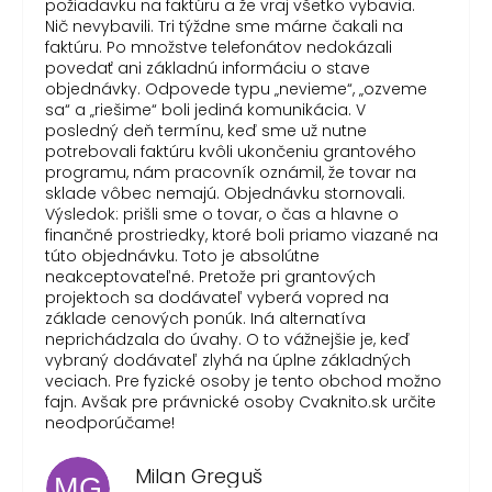
požiadavku na faktúru a že vraj všetko vybavia.
Nič nevybavili. Tri týždne sme márne čakali na
faktúru. Po množstve telefonátov nedokázali
povedať ani základnú informáciu o stave
objednávky. Odpovede typu „nevieme“, „ozveme
sa“ a „riešime“ boli jediná komunikácia. V
posledný deň termínu, keď sme už nutne
potrebovali faktúru kvôli ukončeniu grantového
programu, nám pracovník oznámil, že tovar na
sklade vôbec nemajú. Objednávku stornovali.
Výsledok: prišli sme o tovar, o čas a hlavne o
finančné prostriedky, ktoré boli priamo viazané na
túto objednávku. Toto je absolútne
neakceptovateľné. Pretože pri grantových
projektoch sa dodávateľ vyberá vopred na
základe cenových ponúk. Iná alternatíva
neprichádzala do úvahy. O to vážnejšie je, keď
vybraný dodávateľ zlyhá na úplne základných
veciach. Pre fyzické osoby je tento obchod možno
fajn. Avšak pre právnické osoby Cvaknito.sk určite
neodporúčame!
Milan Greguš
MG