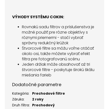
VÝHODY SYSTÉMU COKIN:
Rovnakú sadu filtrov a príslušenstva je
možné použiť pre rôzne objektívy s
rôznymi priemermi - stačí vybrať
správny redukčný krúžok
Štvorcové filtre sa môžu voľne otáčať
okolo osi, takže môžete vybrať efekt
filtra pre fotografovanú scénu
Jeden držiak môže obsahovať až tri
štvorcové filtre - poskytuje širokú škálu
miešania farieb
Dodatočné parametre
Kategória
:
Prechodové filtre
Záruka
:
2 roky
Druh filtra
:
Prechodový