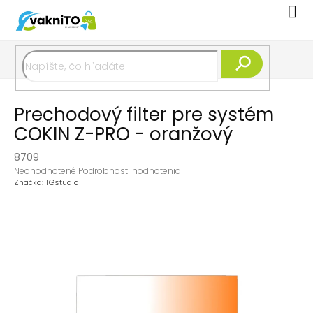
Prejsť
Nák
na
koší
obsah
Hľadať
Prechodový filter pre systém
COKIN Z-PRO - oranžový
8709
Priemerné
Neohodnotené
Podrobnosti hodnotenia
hodnotenie
Značka:
TGstudio
produktu
je
0,0
z
5
hviezdičiek.