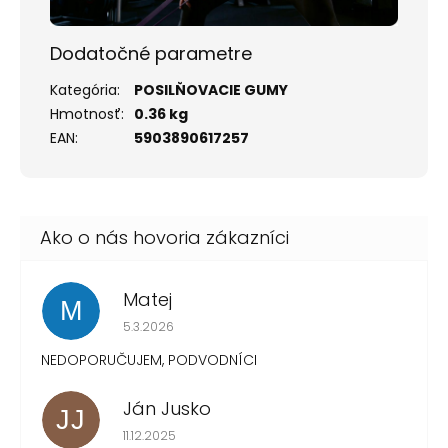
Dodatočné parametre
Kategória
:
POSILŇOVACIE GUMY
Hmotnosť
:
0.36 kg
EAN
:
5903890617257
Matej
M
Hodnotenie obchodu je 1 z 5 hviezdičiek.
5.3.2026
NEDOPORUČUJEM, PODVODNÍCI
Ján Jusko
JJ
Hodnotenie obchodu je 1 z 5 hviezdičiek.
11.12.2025