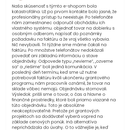
Naša skúsenosť s týmto e-shopom bola
katastrofálna. Už po prvom kontakte bolo jasné, že
profesionálny prístup tu neexistuje. Po telefonáte
nám zamestnanec odporučil obchádzku ich
vlastného systému: objednať tovar na dobierku s
osobným odberom, napísať do poznámky
požiadavku na faktúru a že vraj všetko vybavia.
Nič nevybavili. Tri týždne sme márne čakali na
faktúru. Po množstve telefonátov nedokázali
povedať ani základnú informáciu o stave
objednávky. Odpovede typu „nevieme“, „ozveme
sa“ a „riešime“ boli jediná komunikácia. V
posledný deň termínu, keď sme už nutne
potrebovali faktúru kvôli ukončeniu grantového
programu, nám pracovník oznámil, že tovar na
sklade vôbec nemajú. Objednávku stornovali.
Výsledok: prišli sme o tovar, o čas a hlavne o
finančné prostriedky, ktoré boli priamo viazané na
túto objednávku. Toto je absolútne
neakceptovateľné. Pretože pri grantových
projektoch sa dodávateľ vyberá vopred na
základe cenových ponúk. Iná alternatíva
neprichádzala do úvahy. O to vážnejšie je, keď