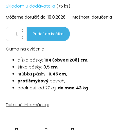
Jednotková
Skladom u dodávateľa
(>5 ks)
cena:
Môžeme doručiť do:
18.8.2026
Možnosti doručenia
Pridať do košíka
Guma na cvičenie
dĺžka pásky:
104 (obvod 208) cm,
šírka pásky:
3,5 cm,
hrúbka pásky:
0,45 cm,
protišmykový
povrch,
odolnosť: od 27 kg
do max.
43 kg
Detailné informácie