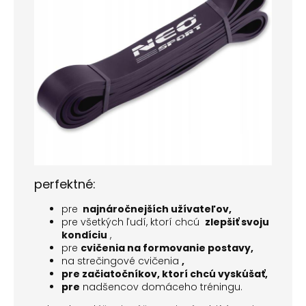
perfektné:
pre
najnáročnejších užívateľov,
pre všetkých ľudí, ktorí chcú
zlepšiť svoju
kondíciu
,
pre
cvičenia na formovanie postavy,
na strečingové cvičenia
,
pre začiatočníkov, ktorí chcú vyskúšať,
pre
nadšencov domáceho tréningu.