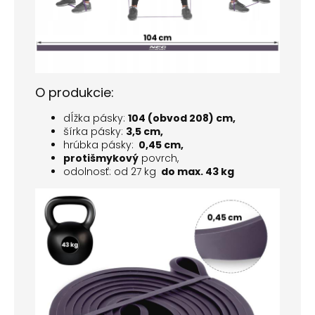
O produkcie:
dĺžka pásky:
104 (obvod 208) cm,
šírka pásky:
3,5 cm,
hrúbka pásky:
0,45 cm,
protišmykový
povrch,
odolnosť: od 27 kg
do max. 43 kg