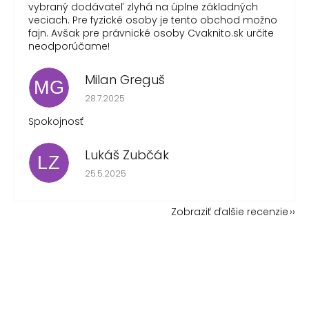
vybraný dodávateľ zlyhá na úplne základných
veciach. Pre fyzické osoby je tento obchod možno
fajn. Avšak pre právnické osoby Cvaknito.sk určite
neodporúčame!
Milan Greguš
MG
Hodnotenie obchodu je 5 z 5 hviezdičiek.
28.7.2025
Spokojnosť
Lukáš Zubčák
LZ
Hodnotenie obchodu je 5 z 5 hviezdičiek.
25.5.2025
Zobraziť ďalšie recenzie