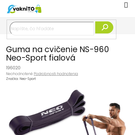
Prejsť
Nák
na
koší
obsah
Hľadať
Guma na cvičenie NS-960
Neo-Sport fialová
196020
Priemerné
Neohodnotené
Podrobnosti hodnotenia
hodnotenie
Značka:
Neo-Sport
produktu
je
0,0
z
5
hviezdičiek.