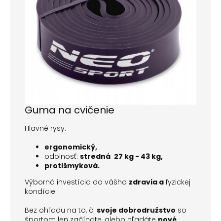
Guma na cvičenie
Hlavné rysy:
ergonomický,
odolnosť:
stredná
27 kg - 43 kg,
protišmyková.
Výborná investícia do vášho
zdravia a
fyzickej
kondície.
Bez ohľadu na to, či
svoje dobrodružstvo
so
športom len začínate, alebo hľadáte
nové