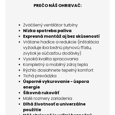
PREČO NÁŠ OHRIEVAČ:
Zväčšený ventilátor turbíny
Nízka spotreba paliva
Expresná montáž aj bez skúseností
Vrátane hadice a redukcie (inštalácia
vyžaduje iba bežnú plynovú fľašu,
zvyšok je súčasťou dodávky)
Vysoká kvalita spracovania
Kompletný a mobilný zdroj tepla
Rýchlo dosiahnete tepelný komfort
Tichá prevádzka
Úsporné vykurovanie - úspora
energie
Šikovná rukoväť
Malé rozmery zariadenia
Dlhá životnosť a univerzálne
použitie