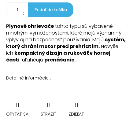
Pridať do košíka
Plynové ohrievače
tohto typu sú vybavené
mnohými vymoženosťami, ktoré majú významný
vplyv aj na bezpečnosť používania. Majú
systém,
ktorý chráni motor pred prehriatím.
Navyše
ich
kompaktný dizajn a rukoväť v hornej
časti
uľahčujú
prenášanie.
Detailné informácie
OPÝTAŤ SA
STRÁŽIŤ
ZDIEĽAŤ