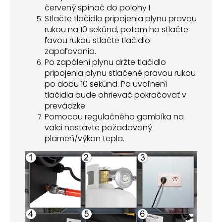
červený spínač do polohy I
Stlačte tlačidlo pripojenia plynu pravou
rukou na 10 sekúnd, potom ho stlačte
ľavou ruko
u
stlačte tlačidlo
zapaľovania.
Po zapálení plynu držte tlačidlo
pripojenia plynu stlačené pravou rukou
po dobu 10 sekúnd. Po uvoľnení
tlačidla bude ohrievač pokračovať v
prevádzke.
Pomocou regulačného gombíka na
valci nastavte požadovaný
plameň/výkon tepla.