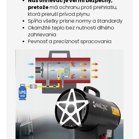
Náš ohrievač je veľmi bezpečný,
pretože
má ochranu proti prehriatiu,
ktorá preruší prívod plynu
Spĺňa všetky prísne normy a štandardy
Okamžité teplo bez nutnosti dlhého
zahrievania
Pevnosť a precíznosť spracovania