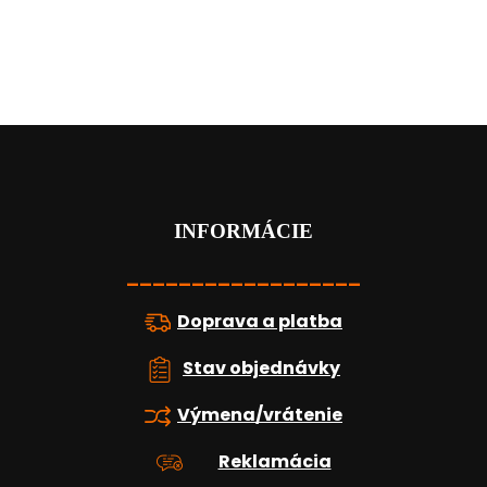
Z
á
p
ä
t
INFORMÁCIE
i
e
__________________
Doprava a platba
Stav objednávky
Výmena/vrátenie
Reklamácia