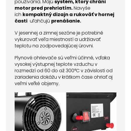
používania. Majú
systém, ktorý chráni
motor pred prehriatím.
Navyše
ich
kompaktný dizajn a rukoväť v hornej
časti
uľahčujú
prenášanie.
V jesennej a zimnej sezóne je potrebné
vykurovať veľa miestností a udržiavať
teplotu na zodpovedajúcej úrovni.
Plynové ohrievače sú veľmi účinné, vďaka
vysokej výstupnej teplote vzduchu v
rozmedzí od 60 do až 300°C v závislosti od
zariadenia dokážu v krátkom čase ohriať aj
veľmi veľké objemy.