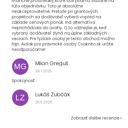
finančné prostriedky, ktoré boli priamo viazané na
túto objednávku. Toto je absolútne
neakceptovateľné. Pretože pri grantových
projektoch sa dodávateľ vyberá vopred na
základe cenových ponúk. Iná alternatíva
neprichádzala do úvahy. O to vážnejšie je, keď
vybraný dodávateľ zlyhá na úplne základných
veciach. Pre fyzické osoby je tento obchod možno
fajn. Avšak pre právnické osoby Cvaknito.sk určite
neodporúčame!
Milan Greguš
MG
Hodnotenie obchodu je 5 z 5 hviezdičiek.
28.7.2025
Spokojnosť
Lukáš Zubčák
LZ
Hodnotenie obchodu je 5 z 5 hviezdičiek.
25.5.2025
Zobraziť ďalšie recenzie