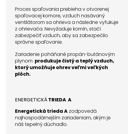
Proces spaľovania prebieha v otvorenej
spaľovacej komore, vzduch nasávaný
ventilátorom sa ohrieva a následne vyfukuje
z ohrievača. Nevyžaduje komín, stačí
zabezpečiť vzduch, aby sa zabezpečilo
správne spaľovanie.
Zariadenie poháňané propán-butánovým
plynom
produkuje čistý a teplý vzduch,
ktorý umožňuje ohrev veľmi veľkých
plôch.
ENERGETICKÁ
TRIEDA A
Energetická trieda A
zodpovedá
najhospodárnejším zariadeniam, akým je
náš tepelný dúchadlo.