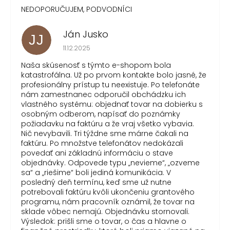
NEDOPORUČUJEM, PODVODNÍCI
Ján Jusko
JJ
Hodnotenie obchodu je 1 z 5 hviezdičiek.
11.12.2025
Naša skúsenosť s týmto e-shopom bola
katastrofálna. Už po prvom kontakte bolo jasné, že
profesionálny prístup tu neexistuje. Po telefonáte
nám zamestnanec odporučil obchádzku ich
vlastného systému: objednať tovar na dobierku s
osobným odberom, napísať do poznámky
požiadavku na faktúru a že vraj všetko vybavia.
Nič nevybavili. Tri týždne sme márne čakali na
faktúru. Po množstve telefonátov nedokázali
povedať ani základnú informáciu o stave
objednávky. Odpovede typu „nevieme“, „ozveme
sa“ a „riešime“ boli jediná komunikácia. V
posledný deň termínu, keď sme už nutne
potrebovali faktúru kvôli ukončeniu grantového
programu, nám pracovník oznámil, že tovar na
sklade vôbec nemajú. Objednávku stornovali.
Výsledok: prišli sme o tovar, o čas a hlavne o