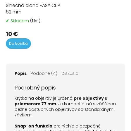
Slnečná clona EASY CLIP
62 mm
✔ Skladom
(1 ks)
Priemerné
hodnotenie
produktu
10 €
je
Do košíka
5,0
z
5
hviezdičiek.
Popis
Podobné (4)
Diskusia
Podrobný popis
Krytka na objektív je určená
pre objektívy s
priemerom 77 mm
. Je kompatibilná s väčšinou
bežne dostupných objektívov so štandardným
závitom.
Snap-on funkcia
pre rýchle a bezpečné