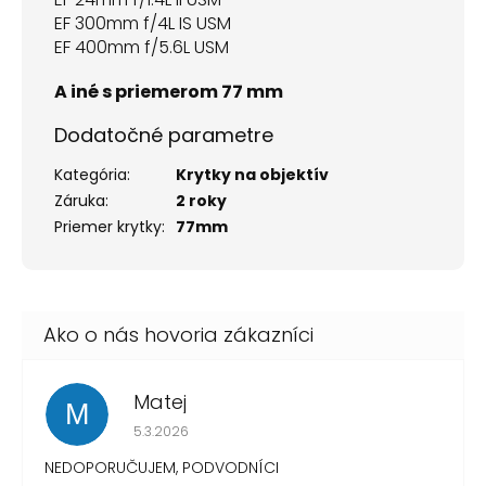
EF 300mm f/4L IS USM
EF 400mm f/5.6L USM
A iné s priemerom 77 mm
Dodatočné parametre
Kategória
:
Krytky na objektív
Záruka
:
2 roky
Priemer krytky
:
77mm
Matej
M
Hodnotenie obchodu je 1 z 5 hviezdičiek.
5.3.2026
NEDOPORUČUJEM, PODVODNÍCI