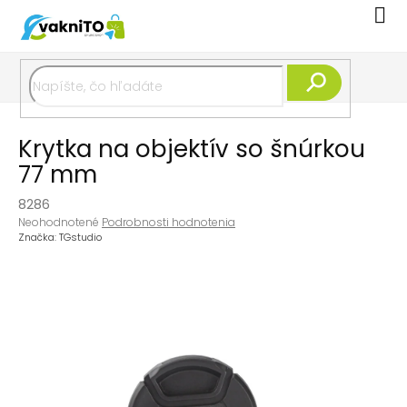
Prejsť
Nák
na
koší
obsah
Hľadať
Krytka na objektív so šnúrkou
77 mm
8286
Priemerné
Neohodnotené
Podrobnosti hodnotenia
hodnotenie
Značka:
TGstudio
produktu
je
0,0
z
5
hviezdičiek.