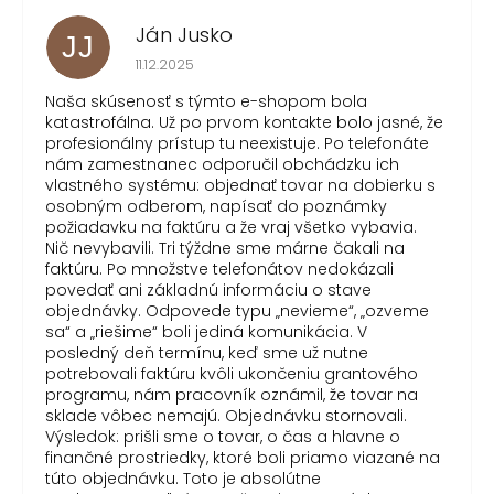
Ján Jusko
JJ
Hodnotenie obchodu je 1 z 5 hviezdičiek.
11.12.2025
Naša skúsenosť s týmto e-shopom bola
katastrofálna. Už po prvom kontakte bolo jasné, že
profesionálny prístup tu neexistuje. Po telefonáte
nám zamestnanec odporučil obchádzku ich
vlastného systému: objednať tovar na dobierku s
osobným odberom, napísať do poznámky
požiadavku na faktúru a že vraj všetko vybavia.
Nič nevybavili. Tri týždne sme márne čakali na
faktúru. Po množstve telefonátov nedokázali
povedať ani základnú informáciu o stave
objednávky. Odpovede typu „nevieme“, „ozveme
sa“ a „riešime“ boli jediná komunikácia. V
posledný deň termínu, keď sme už nutne
potrebovali faktúru kvôli ukončeniu grantového
programu, nám pracovník oznámil, že tovar na
sklade vôbec nemajú. Objednávku stornovali.
Výsledok: prišli sme o tovar, o čas a hlavne o
finančné prostriedky, ktoré boli priamo viazané na
túto objednávku. Toto je absolútne