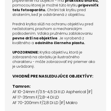
pripevnenie na objektív - má
praktickú šnúrku,
pomocou ktorej je možné túto krytku
pripevniť k
telu fotoaparátu.
Chráni tak krytku pred
stratením, keď je odstránená z objektívu.
Predná krytka slúži na ochranu objektívu pred
nečistotami, prachom a mechanickým
poškodením. Vďaka pružnému zablokovaniu
pevne drží na objektíve
. Je vyrobená z
kvalitného a
odolného čierneho plastu.
UPOZORNENIE:
Krytka objektívu, ktorá je
zobrazená na obrázku je ilustračného
charakteru - môže zobrazovať iný priemer ako
je uvádzaný.
VHODNÉ PRE NASLEDUJÚCE OBJEKTÍVY:
Tamron:
AF 10-24mm F/3.5-4,5 Di II LD Aspherical [IF]
AF 17-35mm F/2,8-4 Di LD
AF 70-200mm F/2,8 Di LD [IF] Makro