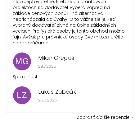
neakceptovateľné. Pretože pri grantových
projektoch sa dodávateľ vyberá vopred na
základe cenových ponúk. Iná alternatíva
neprichádzala do úvahy. O to vážnejšie je, keď
vybraný dodávateľ zlyhá na úplne základných
veciach. Pre fyzické osoby je tento obchod možno
fajn. Avšak pre právnické osoby Cvaknito.sk určite
neodporúčame!
Milan Greguš
MG
Hodnotenie obchodu je 5 z 5 hviezdičiek.
28.7.2025
Spokojnosť
Lukáš Zubčák
LZ
Hodnotenie obchodu je 5 z 5 hviezdičiek.
25.5.2025
Zobraziť ďalšie recenzie