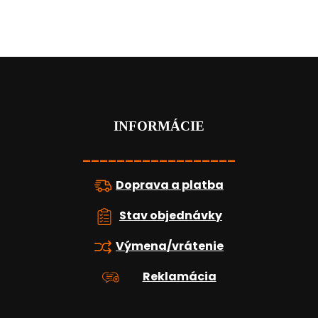
Z
á
p
ä
t
INFORMÁCIE
i
e
__________________
Doprava a platba
Stav objednávky
Výmena/vrátenie
Reklamácia