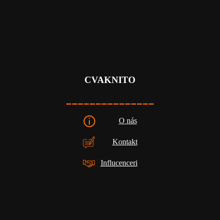
CVAKNITO
_______________
O nás
Kontakt
Influcenceri