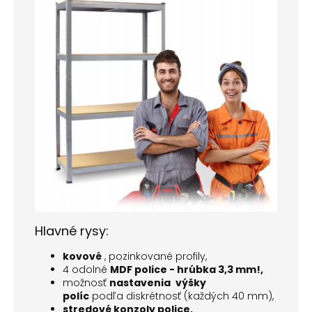
Hlavné rysy:
kovové
, pozinkované profily,
4 odolné
MDF police - hrúbka 3,3 mm!,
možnosť
nastavenia
výšky
políc
podľa diskrétnosť (každých 40 mm),
stredové konzoly police,