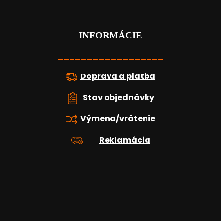
á
p
ä
t
INFORMÁCIE
i
e
__________________
Doprava a platba
Stav objednávky
Výmena/vrátenie
Reklamácia