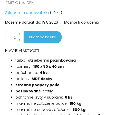
47,97 € bez DPH
Jednotková
Skladom u dodávateľa
(>5 ks)
cena:
Môžeme doručiť do:
19.8.2026
Možnosti doručenia
Pridať do košíka
HLAVNÉ VLASTNOSTI
farba:
strieborná pozinkovaná
rozmery:
180 x 90 x 40 cm
počet políc:
4 ks.
police z
MDF dosky
stredné podpery políc
pozinkované
profily
ochranné kryty v súprave:
8 ks.
maximálne zaťaženie police:
150 kg
maximálne celkové zaťaženie:
600 kg