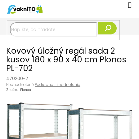
Prejsť
Nák
na
koší
obsah
Hľadať
Kovový úložný regál sada 2
kusov 180 x 90 x 40 cm Plonos
PL-702
470200-2
Priemerné
Neohodnotené
Podrobnosti hodnotenia
hodnotenie
Značka:
Plonos
produktu
je
0,0
z
5
hviezdičiek.