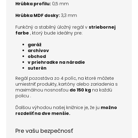
Hrúbka profilu:
0,5 mm
Hrúbka MDF dosky:
3,3 mm
Funkčný a stabilný úložný regál v
striebornej
farbe
, ktorý bude ideálny pre:
garáž
archívov
obchod
v priehradke na náradie
suterén
Regál pozostáva zo 4 políc, na ktoré môžete
umiestniť produkty, kartóny alebo zariadenia s
maximálnou nosnosťou
do 150 kg
na každú
policu .
Ďalšou výhodou našej knižnice je, že ju
možno
rozdeliť na dve menšie.
Pre vašu bezpečnosť