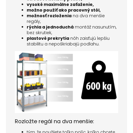
vysoké maximálne zaťaženie,
možno použiť ako pracovný stôl,
možnosť rozloženia
na dva menšie
regály,
rýchla a jednoduchá
montáž nasunutím,
bez skrutiek,
plastové prekrytia
nôh zaisťujú lepšiu
stabilitu a nepoškriabajú podlahu.
Rozložte regál na dva menšie:
tým, že použijete toľko políc, koľko chcete,