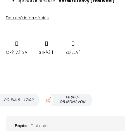
spôsob inštalácie:
bezskrutkový (zasúvací)
Detailné informácie
OPÝTAŤ SA
STRÁŽIŤ
ZDIEĽAŤ
Popis
Diskusia