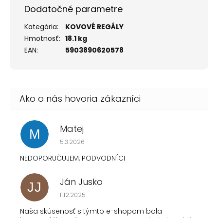
Dodatočné parametre
Kategória
:
KOVOVÉ REGÁLY
Hmotnosť
:
18.1 kg
EAN
:
5903890620578
Matej
M
Hodnotenie obchodu je 1 z 5 hviezdičiek.
5.3.2026
NEDOPORUČUJEM, PODVODNÍCI
Ján Jusko
JJ
Hodnotenie obchodu je 1 z 5 hviezdičiek.
11.12.2025
Naša skúsenosť s týmto e-shopom bola