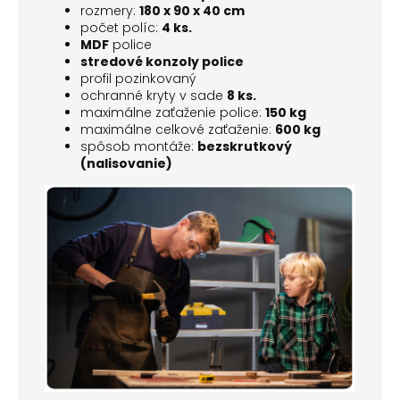
rozmery:
180 x 90 x 40 cm
počet políc:
4 ks.
MDF
police
stredové konzoly police
profil pozinkovaný
ochranné kryty v sade
8 ks.
maximálne zaťaženie police:
150 kg
maximálne celkové zaťaženie:
600 kg
spôsob montáže:
bezskrutkový
(nalisovanie)