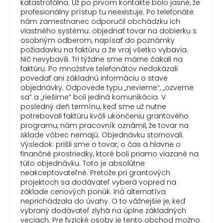
katastrofálna. Už po prvom kontakte bolo jasné, že
profesionálny prístup tu neexistuje. Po telefonáte
nám zamestnanec odporučil obchádzku ich
vlastného systému: objednať tovar na dobierku s
osobným odberom, napísať do poznámky
požiadavku na faktúru a že vraj všetko vybavia.
Nič nevybavili. Tri týždne sme márne čakali na
faktúru. Po množstve telefonátov nedokázali
povedať ani základnú informáciu o stave
objednávky. Odpovede typu „nevieme“, „ozveme
sa“ a „riešime“ boli jediná komunikácia. V
posledný deň termínu, keď sme už nutne
potrebovali faktúru kvôli ukončeniu grantového
programu, nám pracovník oznámil, že tovar na
sklade vôbec nemajú. Objednávku stornovali.
Výsledok: prišli sme o tovar, o čas a hlavne o
finančné prostriedky, ktoré boli priamo viazané na
túto objednávku. Toto je absolútne
neakceptovateľné. Pretože pri grantových
projektoch sa dodávateľ vyberá vopred na
základe cenových ponúk. Iná alternatíva
neprichádzala do úvahy. O to vážnejšie je, keď
vybraný dodávateľ zlyhá na úplne základných
veciach. Pre fyzické osoby je tento obchod možno