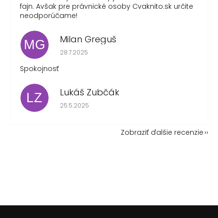
fajn. Avšak pre právnické osoby Cvaknito.sk určite
neodporúčame!
Milan Greguš
MG
Hodnotenie obchodu je 5 z 5 hviezdičiek.
28.7.2025
Spokojnosť
Lukáš Zubčák
LZ
Hodnotenie obchodu je 5 z 5 hviezdičiek.
25.5.2025
Zobraziť ďalšie recenzie
Z