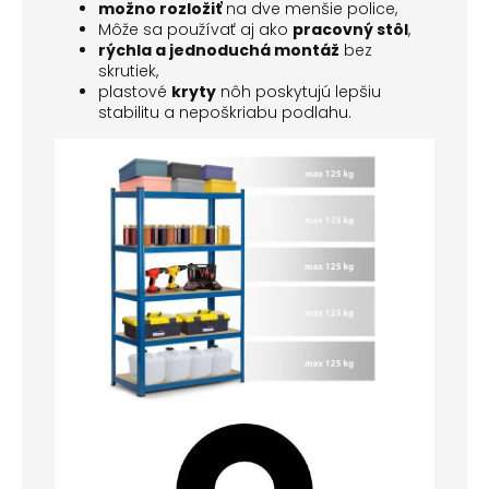
možno rozložiť
na dve menšie police,
Môže sa používať aj ako
pracovný stôl
,
rýchla a jednoduchá montáž
bez
skrutiek,
plastové
kryty
nôh poskytujú lepšiu
stabilitu a nepoškriabu podlahu.