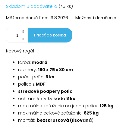
Jednotková
Skladom u dodávateľa
(>5 ks)
cena:
Môžeme doručiť do:
19.8.2026
Možnosti doručenia
Pridať do košíka
Kovový regál
farba:
modrá
rozmery:
150 x 75 x 30 cm
počet políc:
5 ks.
police z
MDF
stredové podpery políc
ochranné krytky sada
8 ks
maximálne zaťaženie na jednu policu
125 kg
maximálne celkové zaťaženie:
625 kg
montáž:
bezskrutková (lisovaná
)