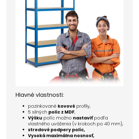
Hlavné vlastnosti:
pozinkované
kovové
profily,
5 silných
políc z MDF
,
Výšku
políc možno
nastaviť
podľa
vlastného uváženia (v krokoch po 40 mm),
stredové podpery políc,
Vysoká maximálna nosnosť,