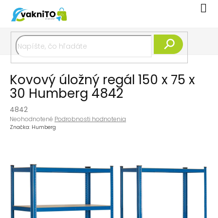
Prejsť
Nák
na
koší
obsah
Hľadať
Kovový úložný regál 150 x 75 x
30 Humberg 4842
4842
Priemerné
Neohodnotené
Podrobnosti hodnotenia
hodnotenie
Značka:
Humberg
produktu
je
0,0
z
5
hviezdičiek.