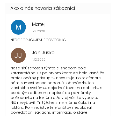
Matej
M
Hodnotenie obchodu je 1 z 5 hviezdičiek.
5.3.2026
NEDOPORUČUJEM, PODVODNÍCI
Ján Jusko
JJ
Hodnotenie obchodu je 1 z 5 hviezdičiek.
11.12.2025
Naša skúsenosť s týmto e-shopom bola
katastrofálna. Už po prvom kontakte bolo jasné, že
profesionálny prístup tu neexistuje. Po telefonáte
nám zamestnanec odporučil obchádzku ich
vlastného systému: objednať tovar na dobierku s
osobným odberom, napísať do poznámky
požiadavku na faktúru a že vraj všetko vybavia.
Nič nevybavili. Tri týždne sme márne čakali na
faktúru. Po množstve telefonátov nedokázali
povedať ani základnú informáciu o stave