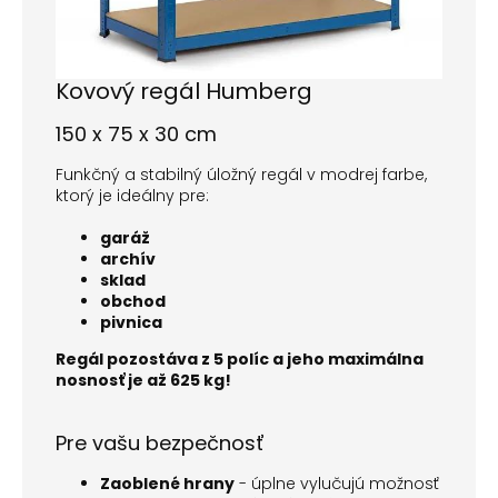
Kovový regál Humberg
150 x 75 x 30 cm
Funkčný a stabilný úložný regál v modrej farbe,
ktorý je ideálny pre:
garáž
archív
sklad
obchod
pivnica
Regál pozostáva z 5 políc a jeho maximálna
nosnosť je až 625 kg!
Pre vašu bezpečnosť
Zaoblené hrany
- úplne vylučujú možnosť