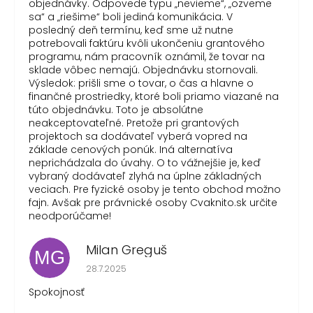
objednávky. Odpovede typu „nevieme“, „ozveme
sa“ a „riešime“ boli jediná komunikácia. V
posledný deň termínu, keď sme už nutne
potrebovali faktúru kvôli ukončeniu grantového
programu, nám pracovník oznámil, že tovar na
sklade vôbec nemajú. Objednávku stornovali.
Výsledok: prišli sme o tovar, o čas a hlavne o
finančné prostriedky, ktoré boli priamo viazané na
túto objednávku. Toto je absolútne
neakceptovateľné. Pretože pri grantových
projektoch sa dodávateľ vyberá vopred na
základe cenových ponúk. Iná alternatíva
neprichádzala do úvahy. O to vážnejšie je, keď
vybraný dodávateľ zlyhá na úplne základných
veciach. Pre fyzické osoby je tento obchod možno
fajn. Avšak pre právnické osoby Cvaknito.sk určite
neodporúčame!
Milan Greguš
MG
Hodnotenie obchodu je 5 z 5 hviezdičiek.
28.7.2025
Spokojnosť