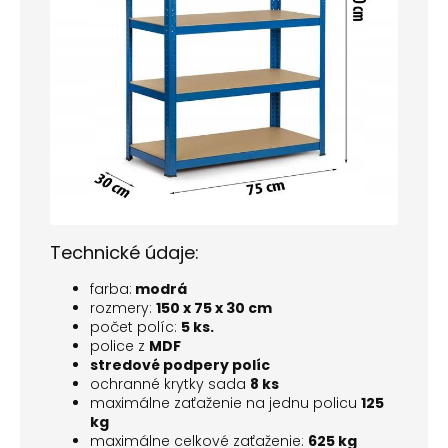
Technické údaje:
farba:
modrá
rozmery:
150 x 75 x 30 cm
počet políc:
5 ks.
police z
MDF
stredové podpery políc
ochranné krytky sada
8 ks
maximálne zaťaženie na jednu policu
125
kg
maximálne celkové zaťaženie:
625 kg