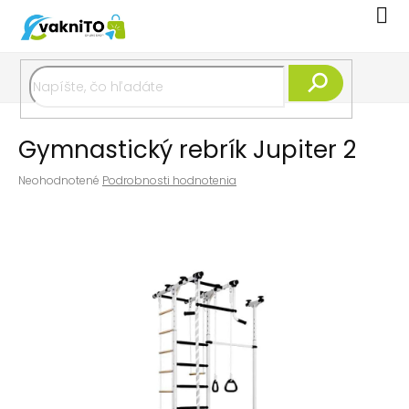
Prejsť
Nák
na
koší
obsah
Hľadať
Gymnastický rebrík Jupiter 2
Priemerné
Neohodnotené
Podrobnosti hodnotenia
hodnotenie
produktu
je
0,0
z
5
hviezdičiek.