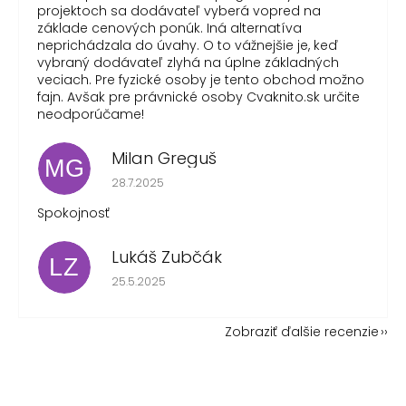
projektoch sa dodávateľ vyberá vopred na
základe cenových ponúk. Iná alternatíva
neprichádzala do úvahy. O to vážnejšie je, keď
vybraný dodávateľ zlyhá na úplne základných
veciach. Pre fyzické osoby je tento obchod možno
fajn. Avšak pre právnické osoby Cvaknito.sk určite
neodporúčame!
Milan Greguš
MG
Hodnotenie obchodu je 5 z 5 hviezdičiek.
28.7.2025
Spokojnosť
Lukáš Zubčák
LZ
Hodnotenie obchodu je 5 z 5 hviezdičiek.
25.5.2025
Zobraziť ďalšie recenzie