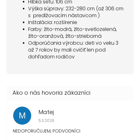
Hĺbka setu: 106 cm
Výška súpravy: 232-280 cm (až 306 cm
s predlžovacím nástavcom )
Inštalácia: rozšírenie
Farby: žlto-modrá, žlto-svetlozelená,
žlto-oranžová, žlto-strieborná
Odporúčania výrobcu: deti vo veku 3
až 7 rokov by mali cvičiť len pod
dohľadom rodičov
Matej
M
Hodnotenie obchodu je 1 z 5 hviezdičiek.
5.3.2026
NEDOPORUČUJEM, PODVODNÍCI