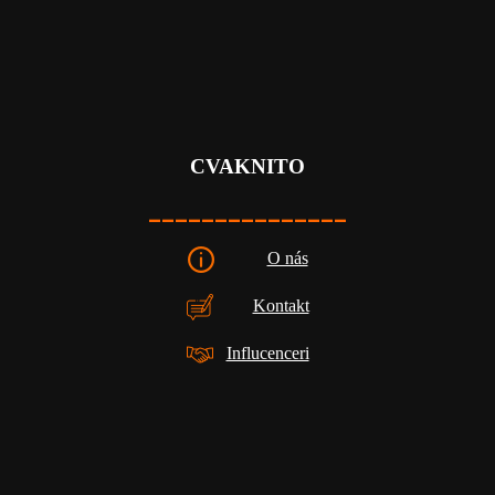
CVAKNITO
_______________
O nás
Kontakt
Influcenceri