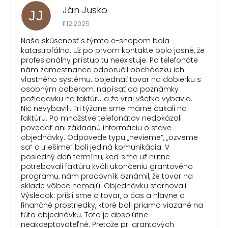
Ján Jusko
JJ
Hodnotenie obchodu je 1 z 5 hviezdičiek.
11.12.2025
Naša skúsenosť s týmto e-shopom bola
katastrofálna. Už po prvom kontakte bolo jasné, že
profesionálny prístup tu neexistuje. Po telefonáte
nám zamestnanec odporučil obchádzku ich
vlastného systému: objednať tovar na dobierku s
osobným odberom, napísať do poznámky
požiadavku na faktúru a že vraj všetko vybavia.
Nič nevybavili. Tri týždne sme márne čakali na
faktúru. Po množstve telefonátov nedokázali
povedať ani základnú informáciu o stave
objednávky. Odpovede typu „nevieme“, „ozveme
sa“ a „riešime“ boli jediná komunikácia. V
posledný deň termínu, keď sme už nutne
potrebovali faktúru kvôli ukončeniu grantového
programu, nám pracovník oznámil, že tovar na
sklade vôbec nemajú. Objednávku stornovali.
Výsledok: prišli sme o tovar, o čas a hlavne o
finančné prostriedky, ktoré boli priamo viazané na
túto objednávku. Toto je absolútne
neakceptovateľné. Pretože pri grantových