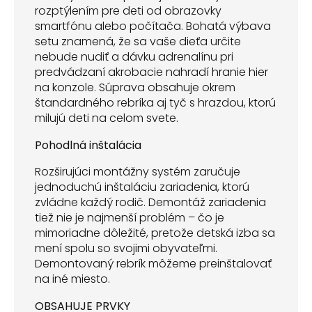
rozptýlením pre deti od obrazovky
smartfónu alebo počítača. Bohatá výbava
setu znamená, že sa vaše dieťa určite
nebude nudiť a dávku adrenalínu pri
predvádzaní akrobacie nahradí hranie hier
na konzole. Súprava obsahuje okrem
štandardného rebríka aj tyč s hrazdou, ktorú
milujú deti na celom svete.
Pohodlná inštalácia
Rozširujúci montážny systém zaručuje
jednoduchú inštaláciu zariadenia, ktorú
zvládne každý rodič. Demontáž zariadenia
tiež nie je najmenší problém – čo je
mimoriadne dôležité, pretože detská izba sa
mení spolu so svojimi obyvateľmi.
Demontovaný rebrík môžeme preinštalovať
na iné miesto.
OBSAHUJE PRVKY