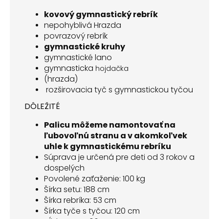
kovový gymnastický rebrík
nepohyblivá Hrazda
povrazový rebrík
gymnastické kruhy
gymnastické lano
gymnasticka
hojdačka
(hrazda)
rozširovacia tyč s gymnastickou tyčou
DÔLEŽITÉ
Palicu môžeme namontovať na
ľubovoľnú stranu a v akomkoľvek
uhle k gymnastickému rebríku
Súprava je určená pre deti od 3 rokov a
dospelých
Povolené zaťaženie: 100 kg
Šírka setu: 188 cm
Šírka rebríka: 53 cm
Šírka tyče s tyčou: 120 cm