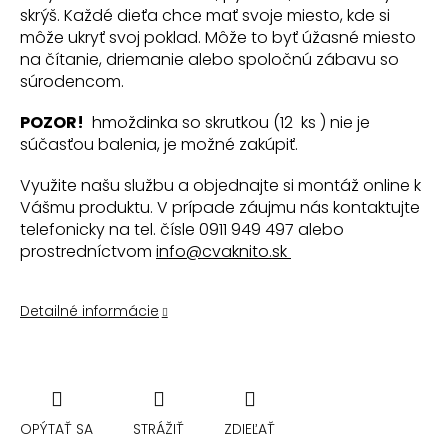
skrýš. Každé dieťa chce mať svoje miesto, kde si
môže ukryť svoj poklad. Môže to byť úžasné miesto
na čítanie, driemanie alebo spoločnú zábavu so
súrodencom.
POZOR!
hmoždinka so skrutkou (12
ks
) nie je
súčasťou balenia, je možné zakúpiť.
Využite našu službu a objednajte si montáž online k
Vášmu produktu. V prípade záujmu nás kontaktujte
telefonicky na tel. čísle 0911 949 497 alebo
prostredníctvom
info@cvaknito.sk
Detailné informácie
OPÝTAŤ SA
STRÁŽIŤ
ZDIEĽAŤ