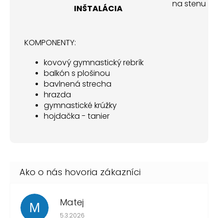
na stenu
INŠTALÁCIA
KOMPONENTY:
kovový gymnastický rebrík
balkón s plošinou
bavlnená strecha
hrazda
gymnastické krúžky
hojdačka - tanier
Matej
M
Hodnotenie obchodu je 1 z 5 hviezdičiek.
5.3.2026