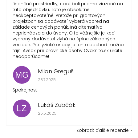
finančné prostriedky, ktoré boli priamo viazané na
túto objednávku. Toto je absolútne
neakceptovateľné. Pretože pri grantových
projektoch sa dodávateľ vyberá vopred na
základe cenových ponúk. Iná alternatíva
neprichádzala do úvahy. O to vážnejšie je, keď
vybraný dodávateľ zlyhá na úplne základných
veciach. Pre fyzické osoby je tento obchod možno
fajn. Avšak pre právnické osoby Cvaknito.sk určite
neodporúčame!
Milan Greguš
MG
Hodnotenie obchodu je 5 z 5 hviezdičiek.
28.7.2025
Spokojnosť
Lukáš Zubčák
LZ
Hodnotenie obchodu je 5 z 5 hviezdičiek.
25.5.2025
Zobraziť ďalšie recenzie