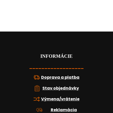
Z
á
p
ä
t
INFORMÁCIE
i
e
__________________
Doprava a platba
Stav objednávky
Výmena/vrátenie
Reklamácia