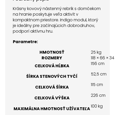
Krásny kovový nástenný rebrík s domčekom
na hranie poskytuje veľa aktivít v
kompaktnom priestore. Indigo modul, ktorý
je ideálny pre začínajúcich dobrodruhov,
podporí aktívnu hru.
Parametre:
HMOTNOSŤ
25 kg
ROZMERY
118 × 66 × 3
156 cm
CELKOVÁ HĹBKA
52,5 cm
ŠÍRKA STENOVÝCH TYČÍ
115 cm
CELKOVÁ ŠÍRKA
226 cm
CELKOVÁ VÝŠKA
100 kg
MAXIMÁLNA HMOTNOSŤ UŽÍVATEĽA