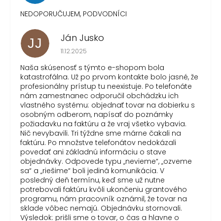
NEDOPORUČUJEM, PODVODNÍCI
Ján Jusko
JJ
Hodnotenie obchodu je 1 z 5 hviezdičiek.
11.12.2025
Naša skúsenosť s týmto e-shopom bola
katastrofálna. Už po prvom kontakte bolo jasné, že
profesionálny prístup tu neexistuje. Po telefonáte
nám zamestnanec odporučil obchádzku ich
vlastného systému: objednať tovar na dobierku s
osobným odberom, napísať do poznámky
požiadavku na faktúru a že vraj všetko vybavia.
Nič nevybavili. Tri týždne sme márne čakali na
faktúru. Po množstve telefonátov nedokázali
povedať ani základnú informáciu o stave
objednávky. Odpovede typu „nevieme“, „ozveme
sa“ a „riešime“ boli jediná komunikácia. V
posledný deň termínu, keď sme už nutne
potrebovali faktúru kvôli ukončeniu grantového
programu, nám pracovník oznámil, že tovar na
sklade vôbec nemajú. Objednávku stornovali.
Výsledok: prišli sme o tovar, o čas a hlavne o