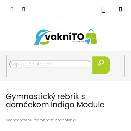
Prejsť
na
Nákupný
obsah
košík
Hľadať
Gymnastický rebrík s
domčekom Indigo Module
Priemerné
Neohodnotené
Podrobnosti hodnotenia
hodnotenie
produktu