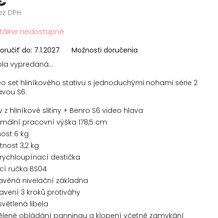
€
ez DPH
vá
álne nedostupné
ručiť do:
7.1.2027
Možnosti doručenia
ola vypredaná…
o set hliníkového stativu s jednoduchými nohami série 2
avou S6.
v z hliníkové slitiny + Benro S6 video hlava
mální pracovní výška 178,5 cm
ost 6 kg
nost 3,2 kg
rychloupínací destička
cí ručka BS04
avěná nivelační základna
avení 3 kroků protiváhy
větlená libela
lené obládání panningu a klopení včetně zamykání