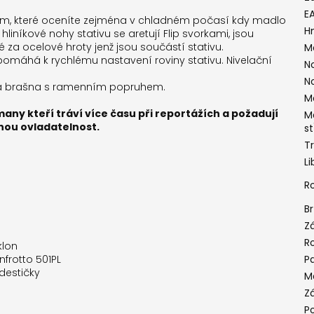
E
m, které oceníte zejména v chladném počasí kdy madlo
H
liníkové nohy stativu se aretují Flip svorkami, jsou
za ocelové hroty jenž jsou součástí stativu.
M
omáhá k rychlému nastavení roviny stativu. Nivelační
N
N
vaná brašna s ramenním popruhem.
M
ny kteří tráví více času při reportážích a požadují
M
lnou ovladatelnost.
s
T
L
R
B
Z
R
klon
frotto 501PL
P
destičky
M
Z
P