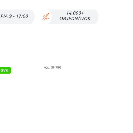
Kód:
784790
rava