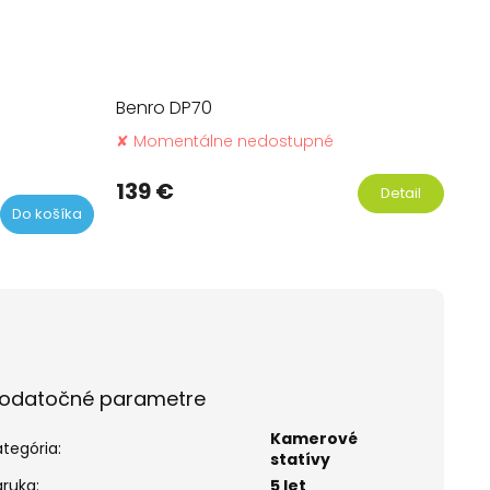
Benro DP70
✘ Momentálne nedostupné
merné
otenie
139 €
Detail
uktu
Do košíka
dičiek.
odatočné parametre
Kamerové
ategória
:
statívy
áruka
:
5 let