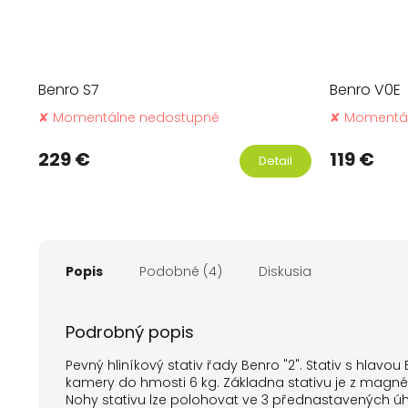
Benro S7
Benro V0E
✘ Momentálne nedostupné
✘ Momentá
229 €
119 €
Detail
Popis
Podobné (4)
Diskusia
Podrobný popis
Pevný hliníkový stativ řady Benro "2". Stativ s hlav
kamery do hmosti 6 kg. Základna stativu je z magn
Nohy stativu lze polohovat ve 3 přednastavených úh