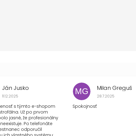
Ján Jusko
Milan Greguš
MG
Hodnotenie obchodu je 1 z 5 hviezdičiek.
Hodnotenie obchod
11.12.2025
28.7.2025
senosť s týmto e-shopom
Spokojnosť
strofálna. Už po prvom
olo jasné, že profesionálny
 neexistuje. Po telefonáte
stnanec odporučil
 ich vlastného systému: