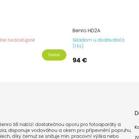
Benro HD2A
lne nedostupné
Skladom u dodávateľa
Prie
(1 ks)
hodn
Detail
prod
94 €
je
5,0
z
5
hviez
D
ou Benro S6 nabízí dostatečnou oporu pro fotoaparáty a
K
ézia, disponuje vodováhou a okem pro připevnění popruhu.
lech, díky čemuž se snižuje min. pracovní výška nebo
Z