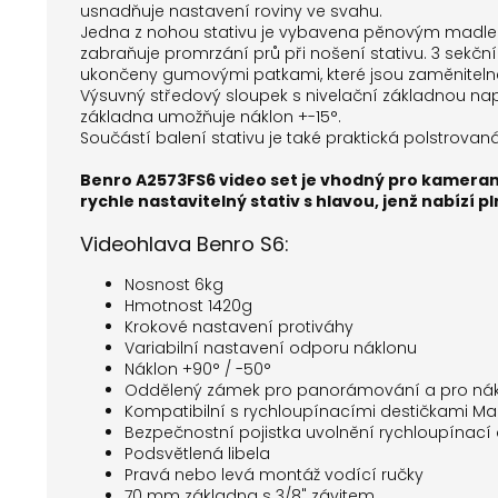
usnadňuje nastavení roviny ve svahu.
Jedna z nohou stativu je vybavena pěnovým madle
zabraňuje promrzání prů při nošení stativu. 3 sekční h
ukončeny gumovými patkami, které jsou zaměnitelné 
Výsuvný středový sloupek s nivelační základnou nap
základna umožňuje náklon +-15°.
Součástí balení stativu je také praktická polstro
Benro A2573FS6 video set je vhodný pro kamerama
rychle nastavitelný stativ s hlavou, jenž nabízí p
Videohlava Benro S6:
Nosnost 6kg
Hmotnost 1420g
Krokové nastavení protiváhy
Variabilní nastavení odporu náklonu
Náklon +90° / -50°
Oddělený zámek pro panorámování a pro ná
Kompatibilní s rychloupínacími destičkami Man
Bezpečnostní pojistka uvolnění rychloupínací 
Podsvětlená libela
Pravá nebo levá montáž vodící ručky
70 mm základna s 3/8" závitem