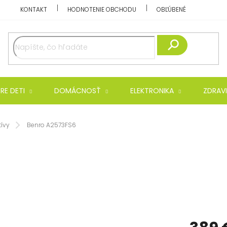
KONTAKT
HODNOTENIE OBCHODU
OBĽÚBENÉ
Hľadať
RE DETI
DOMÁCNOSŤ
ELEKTRONIKA
ZDRAVI
ívy
Benro A2573FS6