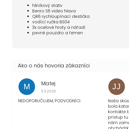
hliníkový stativ
Benro S6 video hlava
QR6 rychloupínací destička
vodící ručka BS04
3x ocelové hroty a nářadí
pevné pouzdro a řemen
Matej
M
JJ
Hodnotenie obchodu je 1 z 5 hviezdičiek.
5.3.2026
NEDOPORUČUJEM, PODVODNÍCI
Naša skú
bola kata
kontakte b
prístup tu
nám zame
obchádzku