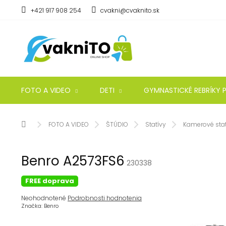
Prejsť
+421 917 908 254
cvakni@cvaknito.sk
na
obsah
FOTO A VIDEO
DETI
GYMNASTICKÉ REBRÍKY P
Domov
FOTO A VIDEO
ŠTÚDIO
Statívy
Kamerové stat
Benro A2573FS6
230338
FREE doprava
Priemerné
Neohodnotené
Podrobnosti hodnotenia
hodnotenie
Značka:
Benro
produktu
je