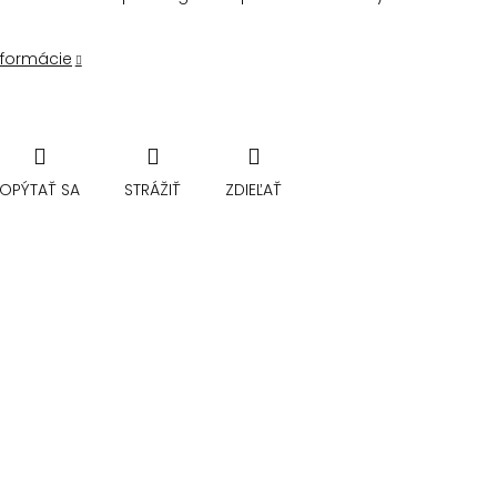
nformácie
OPÝTAŤ SA
STRÁŽIŤ
ZDIEĽAŤ