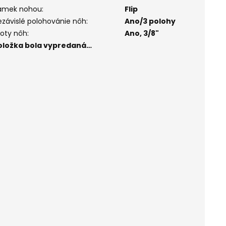
ámek nohou
:
Flip
ezávislé polohovánie nôh
:
Ano/3 polohy
roty nôh
:
Ano, 3/8"
oložka bola vypredaná…