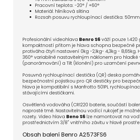
Pracovní teplota: -20° / +60°
Materiál: hliníková slitina
Rozsah posuvu rychloupínací destička: 50mm
Profesionální videohlava
Benro S6
váží pouze 1.420
kompaktností přitom je hlava schopna bezpečně pr
protiváha čtyři nastavení 0kg -2,1kg- 4,3kg - 8,65kg.
360° variabilně nastavitelným náklonem pro hladké
(panorámování) a Tilt (klonění) pro uzamčení pev
Posuvná rychloupínací destička (QR) deska pomáhá
bezpečnostní pojistkou pro QR destičky pro bezpečn
hlava je kompatibilní s Manfrotto 501PL rychloupínac
stávajícími destičkami.
Osvětlená vodováha (CR1220 baterie, součástí bale
naprosté tmě. Nastavitelnou vodící rukojeť je mož
rozety. Video hlava
Beno S6
lze namontovat na vodí
prostřednictvím 3/8" vnitřního závitu v hlavě prostř
Obsah balení Benro A2573FS6