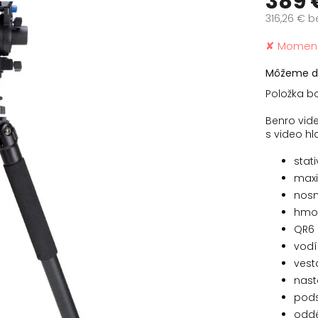
389 
316,26 € b
Jednotko
✘ Moment
cena:
Môžeme do
Položka b
Benro vide
s video hl
stati
maxi
nosn
hmot
QR6 
vodí
vest
nast
pods
oddě