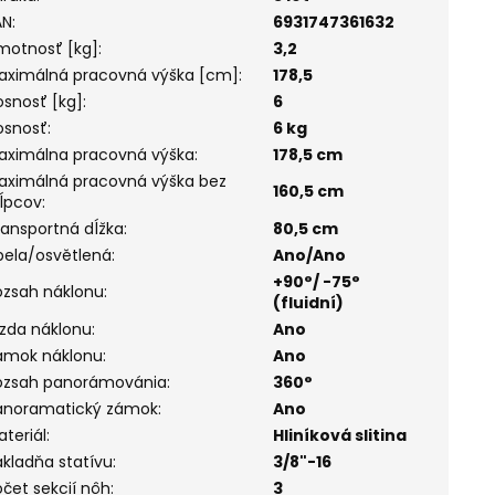
AN
:
6931747361632
motnosť [kg]
:
3,2
aximálná pracovná výška [cm]
:
178,5
osnosť [kg]
:
6
osnosť
:
6 kg
aximálna pracovná výška
:
178,5 cm
aximálná pracovná výška bez
160,5 cm
tĺpcov
:
ransportná dĺžka
:
80,5 cm
ibela/osvětlená
:
Ano/Ano
+90°/ -75°
ozsah náklonu
:
(fluidní)
rzda náklonu
:
Ano
ámok náklonu
:
Ano
ozsah panorámovánia
:
360°
anoramatický zámok
:
Ano
ateriál
:
Hliníková slitina
ákladňa statívu
:
3/8"-16
očet sekcií nôh
:
3