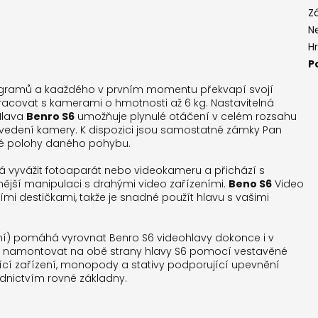
Z
N
H
P
 gramů a kaaždého v prvním momentu překvapí svojí
acovat s kamerami o hmotnosti až 6 kg. Nastavitelná
 Hlava
Benro S6
umožňuje plynulé otáčení v celém rozsahu
 vedení kamery. K dispozici jsou samostatné zámky Pan
né polohy daného pohybu.
 vyvážit fotoaparát nebo videokameru a přichází s
ější manipulaci s drahými video zařízeními.
Beno S6
Video
ími destičkami, takže je snadné použít hlavu s vašimi
ní) pomáhá vyrovnat Benro S6 videohlavy dokonce i v
né namontovat na obě strany hlavy S6 pomocí vestavěné
cí zařízení, monopody a stativy podporující upevnění
ednictvím rovné základny.