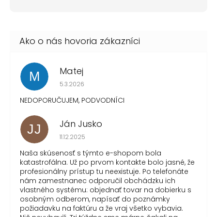
Matej
M
Hodnotenie obchodu je 1 z 5 hviezdičiek.
5.3.2026
NEDOPORUČUJEM, PODVODNÍCI
Ján Jusko
JJ
Hodnotenie obchodu je 1 z 5 hviezdičiek.
11.12.2025
Naša skúsenosť s týmto e-shopom bola
katastrofálna. Už po prvom kontakte bolo jasné, že
profesionálny prístup tu neexistuje. Po telefonáte
nám zamestnanec odporučil obchádzku ich
vlastného systému: objednať tovar na dobierku s
osobným odberom, napísať do poznámky
požiadavku na faktúru a že vraj všetko vybavia.