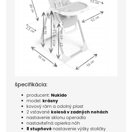
špecifikácia:
producent:
Nukido
model:
krásny
kovový rám a odolný plast
2 vstavané
kolesá v zadných nohách
nastavenie sklonu operadla
nastaviteľná opierka nôh
8 stupňové
nastavenie výšky stoličky