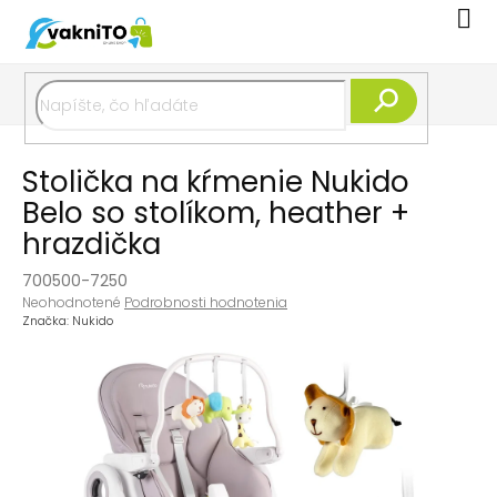
Prejsť
Nák
na
koší
obsah
Hľadať
Stolička na kŕmenie Nukido
Belo so stolíkom, heather +
hrazdička
700500-7250
Priemerné
Neohodnotené
Podrobnosti hodnotenia
hodnotenie
Značka:
Nukido
produktu
je
0,0
z
5
hviezdičiek.