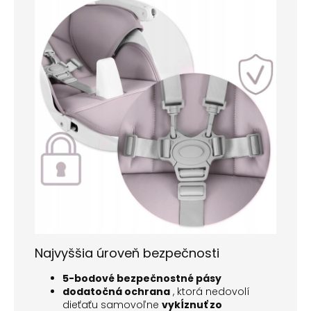
Najvyššia úroveň bezpečnosti
5-bodové bezpečnostné pásy
dodatočná
ochrana
, ktorá nedovolí
dieťaťu
samovoľne
vykĺznuť zo