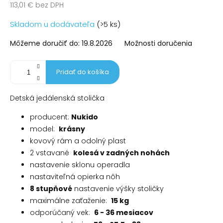
113,01 € bez DPH
Jednotková
Skladom u dodávateľa
(>5 ks)
cena:
Môžeme doručiť do:
19.8.2026
Možnosti doručenia
Pridať do košíka
Detská jedálenská stolička
producent:
Nukido
model:
krásny
kovový rám a odolný plast
2 vstavané
kolesá v zadných nohách
nastavenie sklonu operadla
nastaviteľná opierka nôh
8 stupňové
nastavenie výšky stoličky
maximálne zaťaženie:
15 kg
odporúčaný vek:
6 - 36 mesiacov