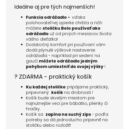
Ideálne aj pre tých najmenších!
Funkcia odrážadlo -
vďaka
polohovateľnej opierke chrbta a nôh
môžete
stoličku Belo používať ako
odrážadlo
už od prvých mesiacov života
vášho dieťatka!
Dodatočný komfort pri používaní vám
dodá plynulé výškové nastavenie
odrážadla - napríklad pri sedení na
gauči
môžete odrážadlo jedným
pohybom umiestniť do svojej výšky
!
?
ZDARMA - praktický košík
Ku každej stoličke
pripájame praktický,
pripevnený
košík
na drobnosti !
Košík bude skvelým miestom pre
najnutnejšie veci pre bábätko, plienky či
hračky.
Košík sa
zapína na suchý zips
- podľa
potreby sa dá jednoducho pripevniť na
stoličku alebo rozložiť!