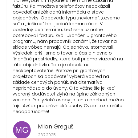
Nič nevybavili. Tri týždne sme márne čakali na
faktúru. Po množstve telefonátov nedokázali
povedať ani základnú informáciu o stave
objednávky. Odpovede typu „nevieme“, „ozveme
sa“ a „riešime“ boli jediná komunikácia. V
posledný deň termínu, keď sme už nutne
potrebovali faktúru kvôli ukončeniu grantového
programu, nám pracovník oznámil, že tovar na
sklade vôbec nemajú. Objednávku stornovali.
Výsledok: prišli sme o tovar, o čas a hlavne o
finančné prostriedky, ktoré boli priamo viazané na
túto objednávku. Toto je absolútne
neakceptovateľné. Pretože pri grantových
projektoch sa dodávateľ vyberá vopred na
základe cenových ponúk. Iná alternatíva
neprichádzala do úvahy. O to vážnejšie je, keď
vybraný dodávateľ zlyhá na úplne základných
veciach. Pre fyzické osoby je tento obchod možno
fajn. Avšak pre právnické osoby Cvaknito.sk určite
neodporúčame!
Milan Greguš
MG
Hodnotenie obchodu je 5 z 5 hviezdičiek.
28.7.2025