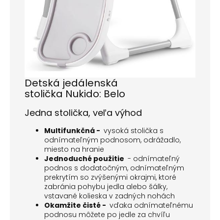
Detská jedálenská
stolička
Nukido: Belo
Jedna stolička, veľa výhod
Multifunkčná -
vysoká stolička s
odnímateľným podnosom, odrážadlo,
miesto na hranie
Jednoduché použitie
- odnímateľný
podnos s dodatočným, odnímateľným
prekrytím so zvýšenými okrajmi, ktoré
zabránia pohybu jedla alebo šálky,
vstavané kolieska v zadných nohách
Okamžite čisté -
vďaka odnímateľnému
podnosu môžete po jedle za chvíľu