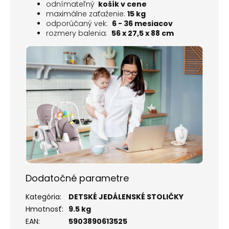
odnímateľný
košík v cene
maximálne zaťaženie:
15 kg
odporúčaný vek:
6 - 36 mesiacov
rozmery balenia:
56 x 27,5 x 88 cm
Dodatočné parametre
Kategória
:
DETSKÉ JEDÁLENSKÉ STOLIČKY
Hmotnosť
:
9.5 kg
EAN
:
5903890613525