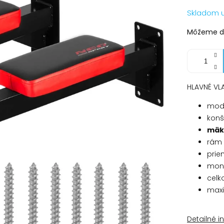
Jednotko
Skladom 
cena:
Môžeme do
HLAVNÉ VL
mod
konš
mäk
rám 
prie
mon
celk
maxi
Detailné i