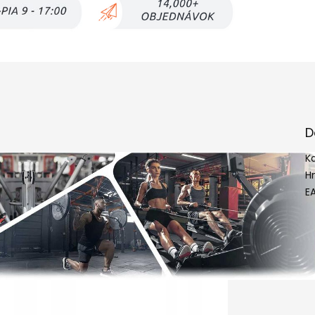
D
K
H
E