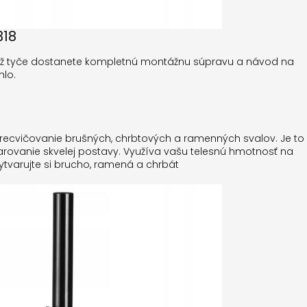
318
áž tyče dostanete kompletnú montážnu súpravu a návod na
hlo.
precvičovanie brušných, chrbtových a ramenných svalov. Je to
varovanie skvelej postavy. Využíva vašu telesnú hmotnosť na
vytvarujte si brucho, ramená a chrbát