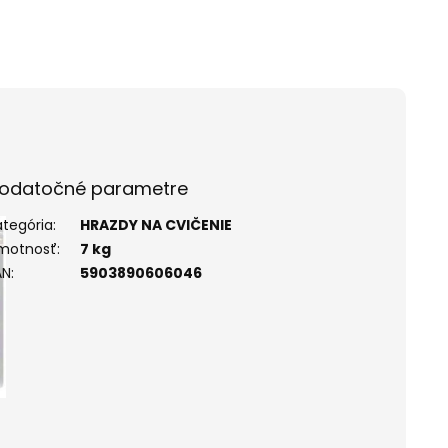
odatočné parametre
ategória
:
HRAZDY NA CVIČENIE
motnosť
:
7 kg
AN
:
5903890606046