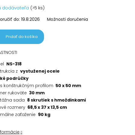
vá
u dodávateľa
(>5 ks)
ručiť do:
19.8.2026
Možnosti doručenia
Pridať do košíka
ASTNOSTI
el
NS-318
trukcia z
vystuženej ocele
ké podrúčky
s konštrukčným profilom
50 x 50 mm
mer rukoväte
30 mm
tážna sada
8 skrutiek s hmoždinkami
ové rozmery
68,5 x 37 x 13,5 cm
málne zaťaženie
90 kg
nformácie