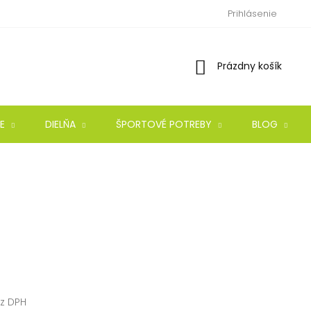
Prihlásenie
Nákupný
Prázdny košík
košík
E
DIELŇA
ŠPORTOVÉ POTREBY
BLOG
ez DPH