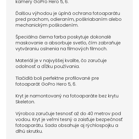
kamery GoPro Hero 5, 6.
Ďalšou výhodou je úplná ochrana fotoaparátu
pred prachom, odieraním, poškriabaním alebo
mechanickým poškodením.
Špeciálna čierna farba poskytuje dokonalé
maskovanie a absorbuje svetlo, čím zabraňuje
vytváraniu oslnenia na filmových filmoch.
Materiál je v najvyššej kvalite, čo zaručuje
odolnosť a dĺžku používania.
Tlačidlá boli perfektne profilované pre
fotoaparát GoPro Hero 5, 6.
Kryt je namontovaný na fotoaparáte bez krytu
Skeleton.
Výrobca zaručuje tesnosť až do 40 metrov pod
vodou. Kryt je veľmi tesný a zaisťuje bezpečnosť
fotoaparátu. Sada obsahuje aj rýchlospojku a
dlhú skrutku.