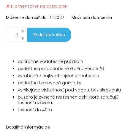
Jednotková
✘ Momentálne nedostupné
cena:
Môžeme doručiť do:
7.1.2027
Možnosti doručenia
Pridať do košíka
ochranné vodotesné puzdro n
perfektne prispôsobené GoPro Hero 5 /6
vyrobené z najkvalitnejšieho materiálu
perfektne tvarované gombíky
vynikajúca viditeľnosť pod vodou, bez skreslenia
puzdro je zvlnené na tesneniach, ktoré zaručujú
tesnosť uzáveru,
tesnosť do 40m
Detailné informácie