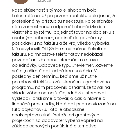
11.12.2025
Naša skúsenosť s týmto e-shopom bola
katastrofálna. Už po prvom kontakte bolo jasné, že
profesionálny prístup tu neexistuje. Po telefonáte
nám zamestnanec odporučil obchádzku ich
vlastného systému: objednať tovar na dobierku s
osobným odberom, napísať do poznámky
požiadavku na faktúru a že vraj všetko vybavia.
Nič nevybavili. Tri týždne sme márne čakali na
faktúru. Po množstve telefonátov nedokázali
povedať ani základnú informáciu o stave
objednávky. Odpovede typu „nevieme“, „ozveme
sa“ a „riešime“ boli jediná komunikácia. V
posledný deň termínu, keď sme už nutne
potrebovali faktúru kvôli ukončeniu grantového
programu, nám pracovník oznámil, že tovar na
sklade vôbec nemajú. Objednávku stornovali.
Výsledok: prišli sme o tovar, o čas a hlavne o
finančné prostriedky, ktoré boli priamo viazané na
túto objednávku. Toto je absolútne
neakceptovateľné. Pretože pri grantových
projektoch sa dodávateľ vyberá vopred na
základe cenových ponúk. Iná alternatíva