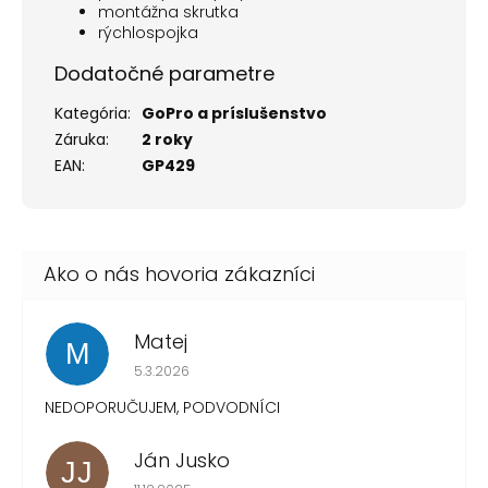
montážna skrutka
rýchlospojka
Dodatočné parametre
Kategória
:
GoPro a príslušenstvo
Záruka
:
2 roky
EAN
:
GP429
Matej
M
Hodnotenie obchodu je 1 z 5 hviezdičiek.
5.3.2026
NEDOPORUČUJEM, PODVODNÍCI
Ján Jusko
JJ
Hodnotenie obchodu je 1 z 5 hviezdičiek.