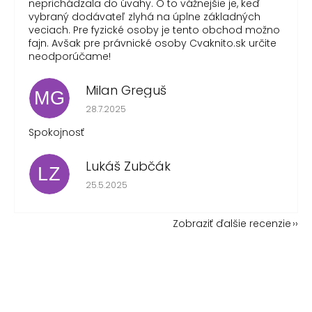
neprichádzala do úvahy. O to vážnejšie je, keď
vybraný dodávateľ zlyhá na úplne základných
veciach. Pre fyzické osoby je tento obchod možno
fajn. Avšak pre právnické osoby Cvaknito.sk určite
neodporúčame!
Milan Greguš
MG
Hodnotenie obchodu je 5 z 5 hviezdičiek.
28.7.2025
Spokojnosť
Lukáš Zubčák
LZ
Hodnotenie obchodu je 5 z 5 hviezdičiek.
25.5.2025
Zobraziť ďalšie recenzie