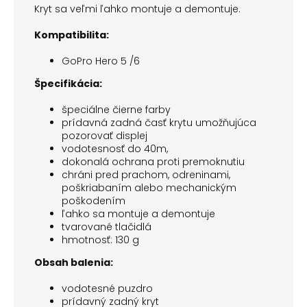
Kryt sa veľmi ľahko montuje a demontuje.
Kompatibilita:
GoPro Hero 5 /6
Špecifikácia:
špeciálne čierne farby
prídavná zadná časť krytu umožňujúca
pozorovať displej
vodotesnosť do 40m,
dokonalá ochrana proti premoknutiu
chráni pred prachom, odreninami,
poškriabaním alebo mechanickým
poškodením
ľahko sa montuje a demontuje
tvarované tlačidlá
hmotnosť: 130 g
Obsah balenia:
vodotesné puzdro
prídavný zadný kryt