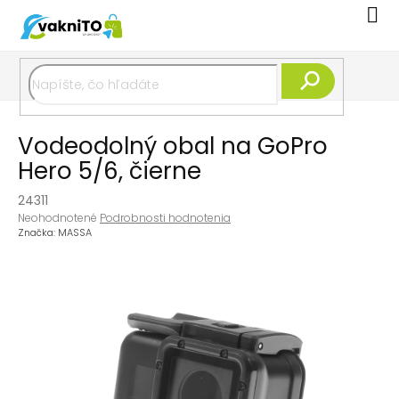
Prejsť
Nák
na
koší
obsah
Hľadať
Vodeodolný obal na GoPro
Hero 5/6, čierne
24311
Priemerné
Neohodnotené
Podrobnosti hodnotenia
hodnotenie
Značka:
MASSA
produktu
je
0,0
z
5
hviezdičiek.