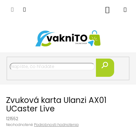
Prejsť
na
Nákupný
obsah
košík
Hľadať
Zvuková karta Ulanzi AX01
UCaster Live
121552
Priemerné
Neohodnotené
Podrobnosti hodnotenia
hodnotenie
produktu