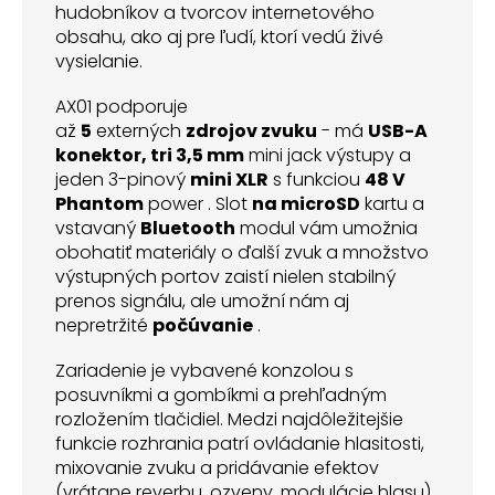
hudobníkov a tvorcov internetového
obsahu, ako aj pre ľudí, ktorí vedú živé
vysielanie.
AX01 podporuje
až
5
externých
zdrojov
zvuku
- má
USB-A
konektor, tri
3,5 mm
mini jack výstupy a
jeden 3-pinový
mini XLR
s funkciou
48 V
Phantom
power . Slot
na microSD
kartu a
vstavaný
Bluetooth
modul vám umožnia
obohatiť materiály o ďalší zvuk a množstvo
výstupných portov zaistí nielen stabilný
prenos signálu, ale umožní nám aj
nepretržité
počúvanie
.
Zariadenie je vybavené konzolou s
posuvníkmi a gombíkmi a prehľadným
rozložením tlačidiel. Medzi najdôležitejšie
funkcie rozhrania patrí ovládanie hlasitosti,
mixovanie zvuku a pridávanie efektov
(vrátane reverbu, ozveny, modulácie hlasu).