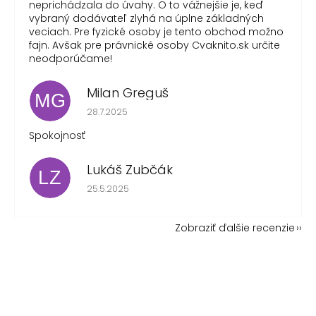
neprichádzala do úvahy. O to vážnejšie je, keď
vybraný dodávateľ zlyhá na úplne základných
veciach. Pre fyzické osoby je tento obchod možno
fajn. Avšak pre právnické osoby Cvaknito.sk určite
neodporúčame!
Milan Greguš
MG
Hodnotenie obchodu je 5 z 5 hviezdičiek.
28.7.2025
Spokojnosť
Lukáš Zubčák
LZ
Hodnotenie obchodu je 5 z 5 hviezdičiek.
25.5.2025
Zobraziť ďalšie recenzie