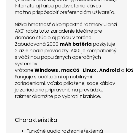
Intenzitu aj farbu podsvietenia kláves
možno prispôsobiť preferenciám užívateľa.
Nízka hmotnosť a kompaktné rozmery Ulanzi
AX01 robia toto zariadenie ideálne pre
domáce štúdio aj prácu v teréne.
Zabudovaná 2000
mAh
batéria
poskytuje
2 až 6 hodín prevádzky. AX01 je kompatibilný
s väčšinou populárnych operačných
systémov
vrátane
Windows
,
macOS
,
Linux
,
Android
a
iO
Funguje s počítačmi aj mobilnými
zariadeniami. Vďaka priloženej sade káblov
je zariadenie pripravené na prevádzku
takmer okamžite po vybratí z krabice.
Charakteristika
Funkčné audio rozhranie/externá