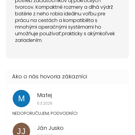
potrieb začiatočníkov aj pokročilých
tvorcov. Kompaktné rozmery a dlhá výdrž
batérie z neho robia ideálnu voľbu pre
prácu na cestách a kompatibilita s
mnohými operačnými systémami ho
umožňuje používať prakticky s akýmkoľvek
zariadením.
Matej
M
Hodnotenie obchodu je 1 z 5 hviezdičiek.
5.3.2026
NEDOPORUČUJEM, PODVODNÍCI
Ján Jusko
JJ
Hodnotenie obchodu je 1 z 5 hviezdičiek.