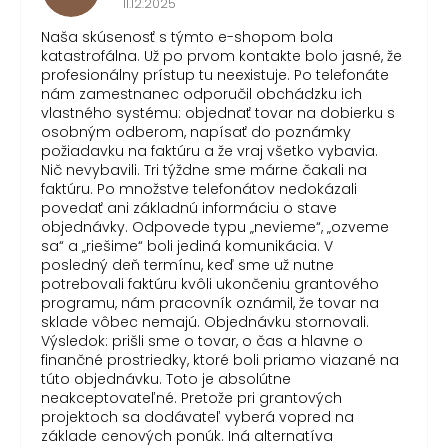
11.12.2025
Naša skúsenosť s týmto e-shopom bola
katastrofálna. Už po prvom kontakte bolo jasné, že
profesionálny prístup tu neexistuje. Po telefonáte
nám zamestnanec odporučil obchádzku ich
vlastného systému: objednať tovar na dobierku s
osobným odberom, napísať do poznámky
požiadavku na faktúru a že vraj všetko vybavia.
Nič nevybavili. Tri týždne sme márne čakali na
faktúru. Po množstve telefonátov nedokázali
povedať ani základnú informáciu o stave
objednávky. Odpovede typu „nevieme“, „ozveme
sa“ a „riešime“ boli jediná komunikácia. V
posledný deň termínu, keď sme už nutne
potrebovali faktúru kvôli ukončeniu grantového
programu, nám pracovník oznámil, že tovar na
sklade vôbec nemajú. Objednávku stornovali.
Výsledok: prišli sme o tovar, o čas a hlavne o
finančné prostriedky, ktoré boli priamo viazané na
túto objednávku. Toto je absolútne
neakceptovateľné. Pretože pri grantových
projektoch sa dodávateľ vyberá vopred na
základe cenových ponúk. Iná alternatíva