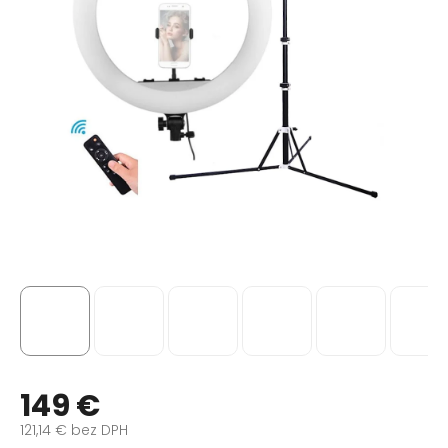
149 €
121,14 € bez DPH