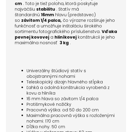
cm
.
Toto je tiež poloha, ktorá poskytuje
najväčšiu
stabilitu
.
Statív má
štandardnú
16mm
hlavu (predstavec)
so
závitom 1/4 palca,
čo výrazne rozširuje jeho
funkčnosť a umožňuje inštaláciu širokého
sortimentu fotografického príslušenstva.
Vďaka
pevnej kovovej
a
hliníkovej
konštrukcii
je jeho
maximálna nosnosť
3 kg
.
Univerzálny štúdiový statív s
obojstrannými nohami
Teleskopický dizajn hlavného stĺpika
Ľahká a odolná konštrukcia vyrobená z
kovu a hliníka
16 mm hlava so závitom 1/4 palca
Protišmykové nožičky
Pracovná výška: od 50 do 200 cm
Maximálna pracovná výška s rozloženými
nohami: 170 cm
Dĺžka nohy: 50 cm