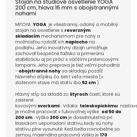
Stojan na štúdiové osvetlenie YOGA
200 cm, hlava 16 mm s obojstrannými
nohami
MITOYA
YOGA
je všestranný, odolný a mobilný
stojan na osvetlenie s
reverzným
skladacím
mechanizmom pre nohy a
možnosťou rozložiť ich
naplocho
na
podlahu.
Jeho inovatívny dizajn umožňuje
zachovať bezpečné ťažisko a primeranú
stabilizáciu aj pri práci s väčšími prstencovými
lampami.
Jeho preprava je tiež veľmi pohodlná
-
obojstranné nohy
sa skladajú pozdĺž
hlavného stĺpika, čo šetrí veľa miesta (v
zloženom stave má statív iba
52 cm
).
Hlavný stĺp sa skladá zo
štyroch
častí, ktoré sú
zaistené
kovovými
svorkami
.
Vďaka
teleskopickému
nastave
je možné pracovať v ľubovoľnej výške
od 50 do
200 cm
.
Výška
200 cm
je dosiahnuteľná pri
klasickom usporiadaní statívu, kedy sú nohy
statívu plne vysunuté.
Keď bežia rovnobežne so
zemou, maximálna pracovná výška je
170