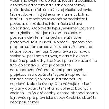
vlastného systému: objednať tovar na dobierku s
osobným odberom, napísať do poznámky
požiadavku na faktúru a že vraj všetko vybavia.
Nič nevybavili. Tri týždne sme márne čakali na
faktúru. Po množstve telefonátov nedokázali
povedať ani základnú informáciu o stave
objednávky. Odpovede typu „nevieme“, „ozveme
sa“ a „riešime“ boli jediná komunikácia. V
posledný deň termínu, keď sme už nutne
potrebovali faktúru kvôli ukončeniu grantového
programu, nám pracovník oznámil, že tovar na
sklade vôbec nemajú. Objednávku stornovali.
Výsledok: prišli sme o tovar, o čas a hlavne o
finančné prostriedky, ktoré boli priamo viazané na
túto objednávku. Toto je absolútne
neakceptovateľné. Pretože pri grantových
projektoch sa dodávateľ vyberá vopred na
základe cenových ponúk. Iná alternatíva
neprichádzala do úvahy. O to vážnejšie je, keď
vybraný dodávateľ zlyhá na úplne základných
veciach. Pre fyzické osoby je tento obchod možno
fajn. Avšak pre právnické osoby Cvaknito.sk určite
neodporúčame!