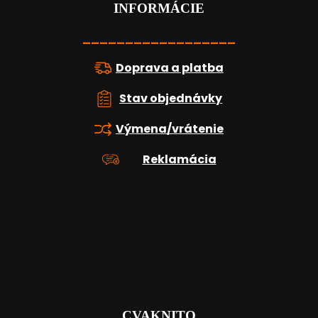
t
INFORMÁCIE
i
e
__________________
Doprava a platba
Stav objednávky
Výmena/vrátenie
Reklamácia
CVAKNITO