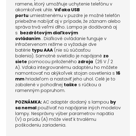
ramene, ktorý umožňuje uchytenie telefónu v
akomkoľvek uhle.
Vďaka USB
portu
umiestnenému v puzdre
je možné telefón
priebežne nabíjať aj v prípade, že záznam alebo
správa trvá veľmi dlho.
Lampa je dodávaná aj
s
bezdrôtovým
diaľkovým
ovládaním
.
Diaľkové ovládanie funguje v
infračervenom režime a vyžaduje dve
batérie
typu AAA
(nie sú súčasťou
balenia).
Samotné svietidlo je napájané
zo
siete
pomocou priloženého
zdroja
(26 V / 2
A).
Vďaka integrovanému adaptéru ho môžete
namontovať na akýkoľvek stojan osvetlenia s
16
mm
hriadeľom a nastaviť jeho uhol.
Celé je to
zabalené v pohodlnej
taške
s rúčkou a
ramenným popruhom.
POZNÁMKA:
AC adaptér dodaný s lampou
by
sa nemal
používať na napájanie iných modelov
lampy.
Nesprávny výber parametrov napätia
(V) a prúdu (A) môže viesť k trvalému
poškodeniu zariadenia.