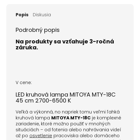
Popis
Diskusia
Podrobný popis
Na produkty sa vzťahuje 3-ročná
záruka.
V cene:
LED kruhová lampa MITOYA MTY-18C
45 cm 2700-6500 K
Veľká a výkonná, no napriek tomu veľmi ľahká
kruhová lampa
MITOYA MTY-18C
je komplexné
zariadenie, ktoré možno použiť v mnohých
situáciách – od fotenia alebo nahrávania videí
až po
osvetlenie
pracoviska alebo domáceho