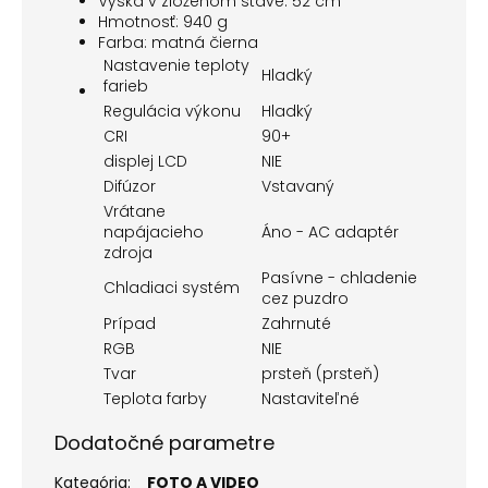
Výška v zloženom stave: 52 cm
Hmotnosť: 940 g
Farba: matná čierna
Nastavenie teploty
Hladký
farieb
Regulácia výkonu
Hladký
CRI
90+
displej LCD
NIE
Difúzor
Vstavaný
Vrátane
napájacieho
Áno - AC adaptér
zdroja
Pasívne - chladenie
Chladiaci systém
cez puzdro
Prípad
Zahrnuté
RGB
NIE
Tvar
prsteň (prsteň)
Teplota farby
Nastaviteľné
Dodatočné parametre
Kategória
:
FOTO A VIDEO