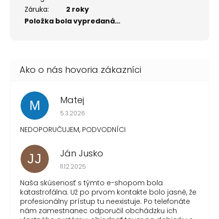
Záruka
:
2 roky
Položka bola vypredaná…
Matej
M
Hodnotenie obchodu je 1 z 5 hviezdičiek.
5.3.2026
NEDOPORUČUJEM, PODVODNÍCI
Ján Jusko
JJ
Hodnotenie obchodu je 1 z 5 hviezdičiek.
11.12.2025
Naša skúsenosť s týmto e-shopom bola
katastrofálna. Už po prvom kontakte bolo jasné, že
profesionálny prístup tu neexistuje. Po telefonáte
nám zamestnanec odporučil obchádzku ich