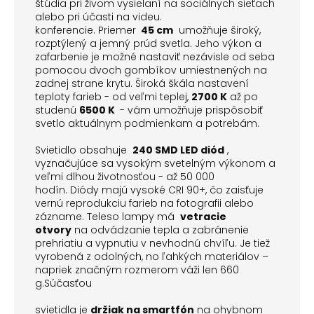
štúdia pri živom vysielaní na sociálnych sieťach
alebo pri účasti na videu.
konferencie.
Priemer
45 cm
umožňuje široký,
rozptýlený a jemný prúd svetla.
Jeho výkon a
zafarbenie je možné nastaviť nezávisle od seba
pomocou dvoch gombíkov umiestnených na
zadnej strane krytu.
Široká škála nastavení
teploty farieb - od veľmi teplej,
2700 K
až po
studenú
6500 K
- vám umožňuje prispôsobiť
svetlo aktuálnym podmienkam a potrebám.
Svietidlo obsahuje
240 SMD LED diód
,
vyznačujúce sa vysokým svetelným výkonom a
veľmi dlhou životnosťou - až 50 000
hodín.
Diódy majú vysoké CRI 90+, čo zaisťuje
vernú reprodukciu farieb na fotografii alebo
zázname.
Teleso lampy má
vetracie
otvory
na odvádzanie tepla a zabránenie
prehriatiu a vypnutiu v nevhodnú chvíľu.
Je tiež
vyrobená z odolných, no ľahkých materiálov –
napriek značným rozmerom váži len 660
g.Súčasťou
svietidla je
držiak na smartfón
na ohybnom