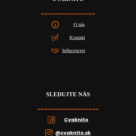
_______________
O nás
Kontakt
Influcenceri
SLEDUJTE NÁS
_________________
Cvaknito
@cvaknito.sk