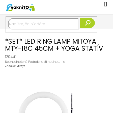
Prejsť
Nák
na
koší
obsah
Hľadať
*SET* LED RING LAMP MITOYA
MTY-18C 45CM + YOGA STATÍV
120441
Priemerné
Neohodnotené
Podrobnosti hodnotenia
hodnotenie
Značka:
Mitoya
produktu
je
0,0
z
5
hviezdičiek.