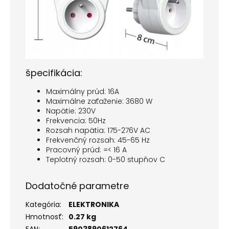
špecifikácia:
Maximálny prúd: 16A
Maximálne zaťaženie: 3680 W
Napätie: 230V
Frekvencia: 50Hz
Rozsah napätia: 175-276V AC
Frekvenčný rozsah: 45-65 Hz
Pracovný prúd: =< 16 A
Teplotný rozsah: 0-50 stupňov C
Dodatočné parametre
Kategória
:
ELEKTRONIKA
Hmotnosť
:
0.27 kg
EAN
:
5903890612764