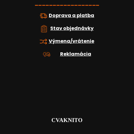
e
__________________
Doprava a platba
Stav objednávky
Výmena/vrátenie
Reklamácia
CVAKNITO
_______________