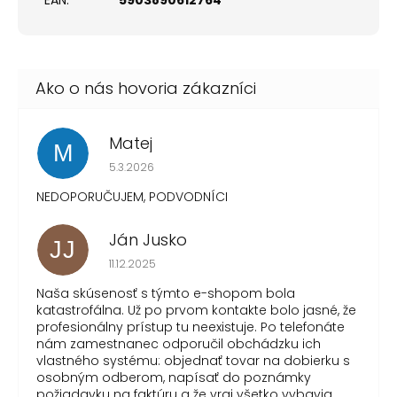
Matej
M
Hodnotenie obchodu je 1 z 5 hviezdičiek.
5.3.2026
NEDOPORUČUJEM, PODVODNÍCI
Ján Jusko
JJ
Hodnotenie obchodu je 1 z 5 hviezdičiek.
11.12.2025
Naša skúsenosť s týmto e-shopom bola
katastrofálna. Už po prvom kontakte bolo jasné, že
profesionálny prístup tu neexistuje. Po telefonáte
nám zamestnanec odporučil obchádzku ich
vlastného systému: objednať tovar na dobierku s
osobným odberom, napísať do poznámky
požiadavku na faktúru a že vraj všetko vybavia.