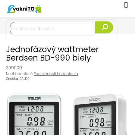
Prejsť
Nák
na
koší
obsah
Hľadať
Jednofázový wattmeter
Berdsen BD-990 biely
399000
Priemerné
Neohodnotené
Podrobnosti hodnotenia
hodnotenie
Značka:
BALDR
produktu
je
0,0
z
5
hviezdičiek.