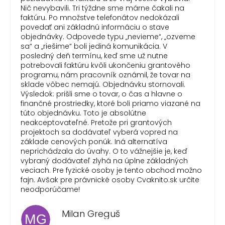
Nič nevybavili. Tri týždne sme márne čakali na
faktúru. Po množstve telefonátov nedokázali
povedať ani základnú informáciu o stave
objednávky. Odpovede typu „nevieme“, „ozveme
sa“ a „riešime“ boli jediná komunikácia. V
posledný deň termínu, keď sme už nutne
potrebovali faktúru kvôli ukončeniu grantového
programu, nám pracovník oznámil, že tovar na
sklade vôbec nemajú. Objednávku stornovali.
Výsledok: prišli sme o tovar, o čas a hlavne o
finančné prostriedky, ktoré boli priamo viazané na
túto objednávku. Toto je absolútne
neakceptovateľné. Pretože pri grantových
projektoch sa dodávateľ vyberá vopred na
základe cenových ponúk. Iná alternatíva
neprichádzala do úvahy. O to vážnejšie je, keď
vybraný dodávateľ zlyhá na úplne základných
veciach. Pre fyzické osoby je tento obchod možno
fajn. Avšak pre právnické osoby Cvaknito.sk určite
neodporúčame!
Milan Greguš
MG
Hodnotenie obchodu je 5 z 5 hviezdičiek.