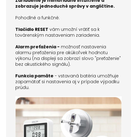
Zariadenie je mimoriadne intuitívne a
zobrazuje jednoduché správy v angličtine.
Pohodlné a funkčné:
Tlačidlo RESET
vám umožní vrátiť sa k
továrenským nastaveniam zariadenia.
Alarm preťaženia -
možnosť nastavenia
alarmu preťaženia pre akúkoľvek hodnotu
výkonu (na displeji sa zobrazí slovo "preťaženie"
bez akustického signálu).
Funkcia pamäte
- vstavaná batéria umožňuje
zapamätať si nastavenia aj v prípade výpadku
prúdu.