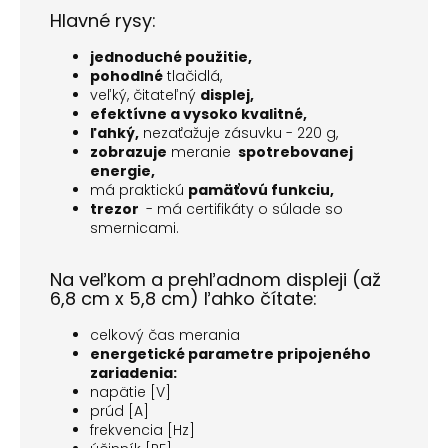
Hlavné rysy:
jednoduché použitie,
pohodlné
tlačidlá,
veľký, čitateľný
displej,
efektívne a vysoko kvalitné,
ľahký,
nezaťažuje zásuvku - 220 g,
zobrazuje
meranie
spotrebovanej
energie,
má praktickú
pamäťovú funkciu,
trezor
- má certifikáty o súlade so
smernicami.
Na veľkom a prehľadnom displeji (až
6,8 cm x 5,8 cm) ľahko čítate:
celkový čas merania
energetické parametre pripojeného
zariadenia:
napätie [V]
prúd [A]
frekvencia [Hz]