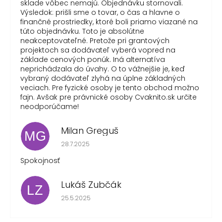
sklade vôbec nemajú. Objednávku stornovali.
Výsledok: prišli sme o tovar, o čas a hlavne o
finančné prostriedky, ktoré boli priamo viazané na
túto objednávku. Toto je absolútne
neakceptovateľné. Pretože pri grantových
projektoch sa dodávateľ vyberá vopred na
základe cenových ponúk. Iná alternatíva
neprichádzala do úvahy. O to vážnejšie je, keď
vybraný dodávateľ zlyhá na úplne základných
veciach. Pre fyzické osoby je tento obchod možno
fajn. Avšak pre právnické osoby Cvaknito.sk určite
neodporúčame!
Milan Greguš
MG
Hodnotenie obchodu je 5 z 5 hviezdičiek.
28.7.2025
Spokojnosť
Lukáš Zubčák
LZ
Hodnotenie obchodu je 5 z 5 hviezdičiek.
25.5.2025