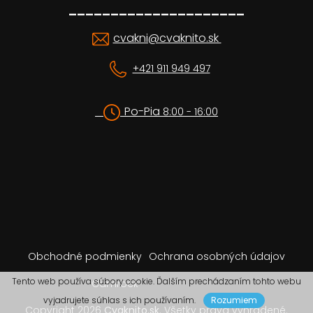
_____________________
cvakni@cvaknito.sk
+421 911 949 497
Po-Pia
8:00 - 16:00
Obchodné podmienky
Ochrana osobných údajov
Tento web používa súbory cookie. Ďalším prechádzaním tohto webu
Camrock
vyjadrujete súhlas s ich používaním.
Rozumiem
Copyright 2026
Cvaknito.sk
. Všetky práva vyhradené.