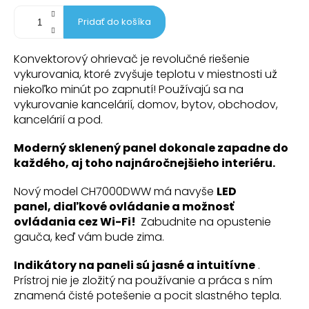
Pridať do košíka
Konvektorový ohrievač je revolučné riešenie
vykurovania, ktoré zvyšuje teplotu v miestnosti už
niekoľko minút po zapnutí! Používajú sa na
vykurovanie kancelárií, domov, bytov, obchodov,
kancelárií a pod.
Moderný sklenený panel dokonale zapadne do
každého, aj toho najnáročnejšieho interiéru.
Nový model CH7000DWW má navyše
LED
panel,
diaľkové ovládanie a možnosť
ovládania cez Wi-Fi!
Zabudnite na opustenie
gauča, keď vám bude zima.
Indikátory na paneli sú jasné a intuitívne
.
Prístroj nie je zložitý na používanie a práca s ním
znamená čisté potešenie a pocit slastného tepla.