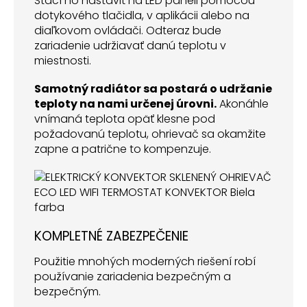
Stačí ho nastaviť na LED paneli pomocou
dotykového tlačidla, v aplikácii alebo na
diaľkovom ovládači. Odteraz bude
zariadenie udržiavať danú teplotu v
miestnosti.
Samotný radiátor sa postará o udržanie
teploty na nami určenej úrovni.
Akonáhle
vnímaná teplota opäť klesne pod
požadovanú teplotu, ohrievač sa okamžite
zapne a patrične to kompenzuje.
KOMPLETNÉ ZABEZPEČENIE
Použitie mnohých moderných riešení robí
používanie zariadenia bezpečným a
bezpečným.