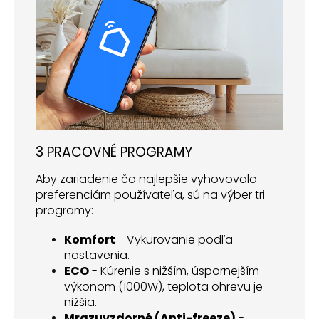
3 PRACOVNÉ PROGRAMY
Aby zariadenie čo najlepšie vyhovovalo
preferenciám používateľa, sú na výber tri
programy:
Komfort
- Vykurovanie podľa
nastavenia.
ECO
- Kúrenie s nižším, úspornejším
výkonom (1000W), teplota ohrevu je
nižšia.
Mrazuvzdorné (Anti-freeze)
-