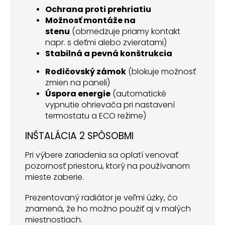
Ochrana proti prehriatiu
Možnosť montáže na
stenu
(obmedzuje priamy kontakt
napr. s deťmi alebo zvieratami)
Stabilná a pevná konštrukcia
Rodičovský zámok
(blokuje možnosť
zmien na paneli)
Úspora energie
(automatické
vypnutie ohrievača pri nastavení
termostatu a ECO režime)
INŠTALÁCIA 2 SPÔSOBMI
Pri výbere zariadenia sa oplatí venovať
pozornosť priestoru, ktorý na používanom
mieste zaberie.
Prezentovaný radiátor je veľmi úzky, čo
znamená, že ho možno použiť aj v malých
miestnostiach.