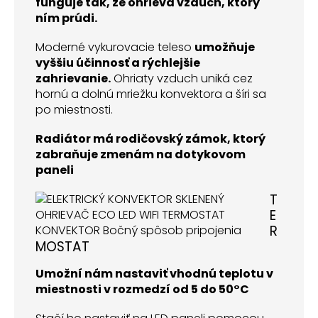
funguje tak, že ohrieva vzduch, ktorý
ním prúdi.
Moderné vykurovacie teleso
umožňuje
vyššiu účinnosť a rýchlejšie
zahrievanie.
Ohriaty vzduch uniká cez
hornú a dolnú mriežku konvektora a šíri sa
po miestnosti.
Radiátor má rodičovský zámok, ktorý
zabraňuje zmenám na dotykovom
paneli
T
E
R
MOSTAT
Umožní nám nastaviť vhodnú teplotu v
miestnosti v rozmedzí od 5 do 50°C