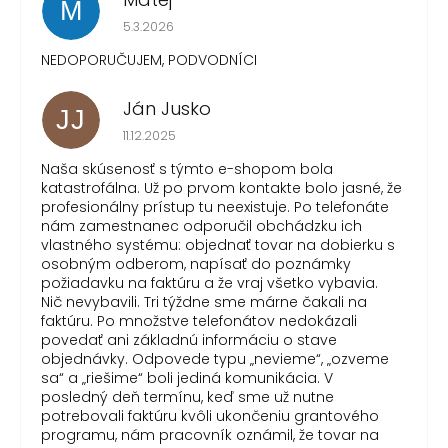
M
Hodnotenie obchodu je 1 z 5 hviezdičiek.
5.3.2026
NEDOPORUČUJEM, PODVODNÍCI
Ján Jusko
JJ
Hodnotenie obchodu je 1 z 5 hviezdičiek.
11.12.2025
Naša skúsenosť s týmto e-shopom bola
katastrofálna. Už po prvom kontakte bolo jasné, že
profesionálny prístup tu neexistuje. Po telefonáte
nám zamestnanec odporučil obchádzku ich
vlastného systému: objednať tovar na dobierku s
osobným odberom, napísať do poznámky
požiadavku na faktúru a že vraj všetko vybavia.
Nič nevybavili. Tri týždne sme márne čakali na
faktúru. Po množstve telefonátov nedokázali
povedať ani základnú informáciu o stave
objednávky. Odpovede typu „nevieme“, „ozveme
sa“ a „riešime“ boli jediná komunikácia. V
posledný deň termínu, keď sme už nutne
potrebovali faktúru kvôli ukončeniu grantového
programu, nám pracovník oznámil, že tovar na