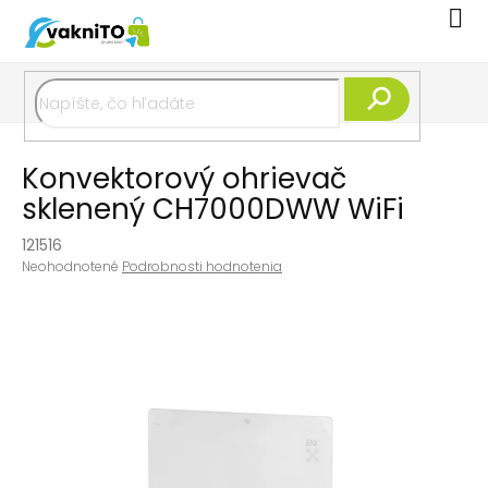
Prejsť
Nák
na
koší
obsah
Hľadať
Konvektorový ohrievač
sklenený CH7000DWW WiFi
121516
Priemerné
Neohodnotené
Podrobnosti hodnotenia
hodnotenie
produktu
je
0,0
z
5
hviezdičiek.