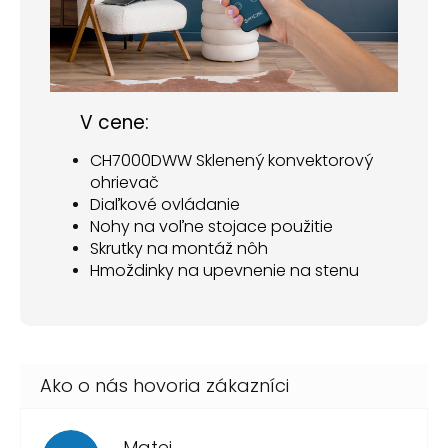
V cene:
CH7000DWW Sklenený konvektorový
ohrievač
Diaľkové ovládanie
Nohy na voľne stojace použitie
Skrutky na montáž nôh
Hmoždinky na upevnenie na stenu
Matej