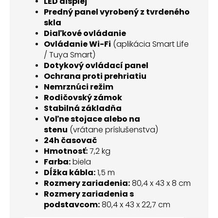
LED displej
Predný panel vyrobený z tvrdeného
skla
Diaľkové ovládanie
Ovládanie Wi-Fi
(aplikácia Smart Life
/ Tuya Smart)
Dotykový ovládací panel
Ochrana proti prehriatiu
Nemrznúci režim
Rodičovský zámok
Stabilná základňa
Voľne stojace alebo na
stenu
(vrátane príslušenstva)
24h časovač
Hmotnosť:
7,2 kg
Farba:
biela
Dĺžka kábla:
1,5 m
Rozmery zariadenia:
80,4 x 43 x 8 cm
Rozmery zariadenia s
podstavcom:
80,4 x 43 x 22,7 cm