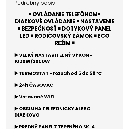
Podrobný popis
◾ OVLÁDANIE TELEFÓNOM◾
DIAĽKOVÉ OVLÁDANIE ◾ NASTAVENIE
◾ BEZPEČNOSŤ ◾ DOTYKOVÝ PANEL
LED ◾ RODIČOVSKÝ ZÁMOK ◾ ECO
REŽIM ◾
▶️ VEĽKÝ NASTAVITEĽNÝ VÝKON -
1000W/2000W
▶️ TERMOSTAT - rozsah od 5 do 50°C
▶️ 24h ČASOVAČ
▶️ Vstavané WiFi
▶️ OBSLUHA TELEFONICKY ALEBO
DIAĽKOVO
▶️ PREDNÝ PANEL Z TEPENÉHO SKLA