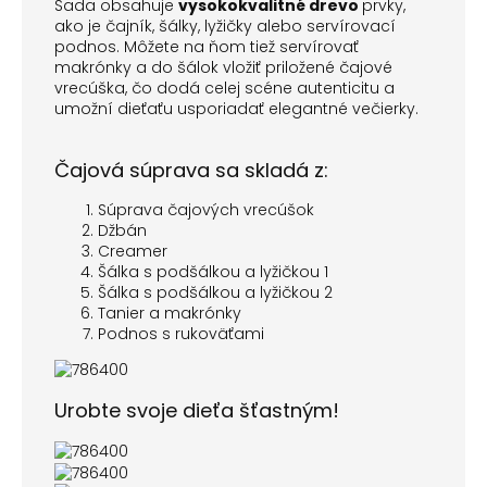
Sada obsahuje
vysokokvalitné drevo
prvky,
ako je čajník, šálky, lyžičky alebo servírovací
podnos. Môžete na ňom tiež servírovať
makrónky a do šálok vložiť priložené čajové
vrecúška, čo dodá celej scéne autenticitu a
umožní dieťaťu usporiadať elegantné večierky.
Čajová súprava sa skladá z:
Súprava čajových vrecúšok
Džbán
Creamer
Šálka s podšálkou a lyžičkou 1
Šálka s podšálkou a lyžičkou 2
Tanier a makrónky
Podnos s rukoväťami
Urobte svoje dieťa šťastným!