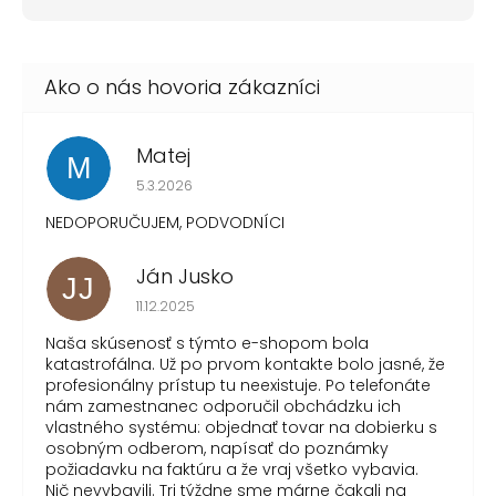
Matej
M
Hodnotenie obchodu je 1 z 5 hviezdičiek.
5.3.2026
NEDOPORUČUJEM, PODVODNÍCI
Ján Jusko
JJ
Hodnotenie obchodu je 1 z 5 hviezdičiek.
11.12.2025
Naša skúsenosť s týmto e-shopom bola
katastrofálna. Už po prvom kontakte bolo jasné, že
profesionálny prístup tu neexistuje. Po telefonáte
nám zamestnanec odporučil obchádzku ich
vlastného systému: objednať tovar na dobierku s
osobným odberom, napísať do poznámky
požiadavku na faktúru a že vraj všetko vybavia.
Nič nevybavili. Tri týždne sme márne čakali na