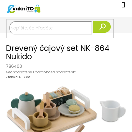
Prejsť
Nák
na
koší
obsah
Hľadať
Drevený čajový set NK-864
Nukido
786400
Priemerné
Neohodnotené
Podrobnosti hodnotenia
hodnotenie
Značka:
Nukido
produktu
je
0,0
z
5
hviezdičiek.