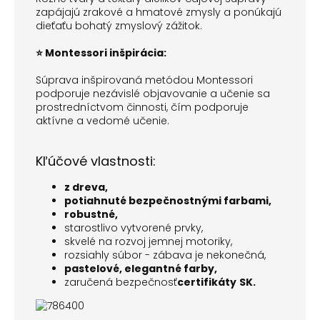
zapájajú zrakové a hmatové zmysly a ponúkajú
dieťaťu bohatý zmyslový zážitok.
⭐ Montessori inšpirácia:
Súprava inšpirovaná metódou Montessori
podporuje nezávislé objavovanie a učenie sa
prostredníctvom činnosti, čím podporuje
aktívne a vedomé učenie.
Kľúčové vlastnosti:
z dreva,
potiahnuté bezpečnostnými farbami,
robustné,
starostlivo vytvorené prvky,
skvelé na rozvoj jemnej motoriky,
rozsiahly súbor - zábava je nekonečná,
pastelové, elegantné farby,
zaručená bezpečnosť
certifikáty
SK.