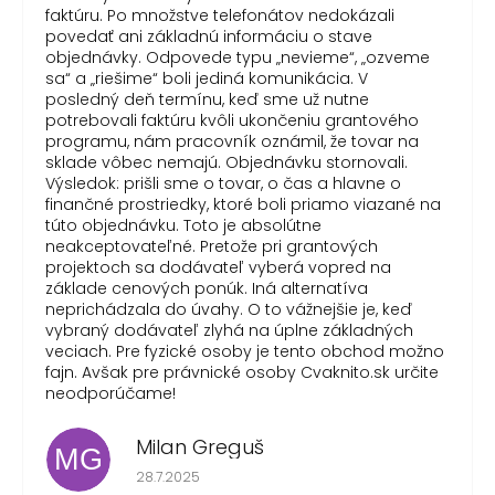
faktúru. Po množstve telefonátov nedokázali
povedať ani základnú informáciu o stave
objednávky. Odpovede typu „nevieme“, „ozveme
sa“ a „riešime“ boli jediná komunikácia. V
posledný deň termínu, keď sme už nutne
potrebovali faktúru kvôli ukončeniu grantového
programu, nám pracovník oznámil, že tovar na
sklade vôbec nemajú. Objednávku stornovali.
Výsledok: prišli sme o tovar, o čas a hlavne o
finančné prostriedky, ktoré boli priamo viazané na
túto objednávku. Toto je absolútne
neakceptovateľné. Pretože pri grantových
projektoch sa dodávateľ vyberá vopred na
základe cenových ponúk. Iná alternatíva
neprichádzala do úvahy. O to vážnejšie je, keď
vybraný dodávateľ zlyhá na úplne základných
veciach. Pre fyzické osoby je tento obchod možno
fajn. Avšak pre právnické osoby Cvaknito.sk určite
neodporúčame!
Milan Greguš
MG
Hodnotenie obchodu je 5 z 5 hviezdičiek.
28.7.2025