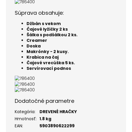
Súprava obsahuje:
Džbán s vekom
Čajové lyžičky 2 ks
Šálka s podšálkou 2 ks.
Creamer
Doska
Makrónky - 2 kusy.
Krabica na čaj
Čajové vrecúška 5 ks.
Servírovací podnos
Dodatočné parametre
Kategória
:
DREVENÉ HRAČKY
Hmotnosť
:
1.8 kg
EAN
:
5903890622299