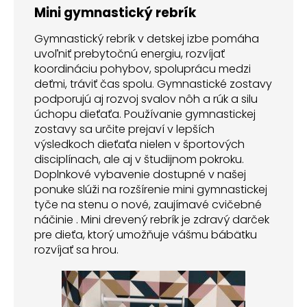
Mini gymnastický rebrík
Gymnastický rebrík v detskej izbe pomáha
uvoľniť prebytočnú energiu, rozvíjať
koordináciu pohybov, spoluprácu medzi
deťmi, tráviť čas spolu. Gymnastické zostavy
podporujú aj rozvoj svalov nôh a rúk a silu
úchopu dieťaťa. Používanie gymnastickej
zostavy sa určite prejaví v lepších
výsledkoch dieťaťa nielen v športových
disciplínach, ale aj v študijnom pokroku.
Doplnkové vybavenie dostupné v našej
ponuke slúži na rozšírenie mini gymnastickej
tyče na stenu o nové, zaujímavé cvičebné
náčinie . Mini drevený rebrík je zdravý darček
pre dieťa, ktorý umožňuje vášmu bábätku
rozvíjať sa hrou.