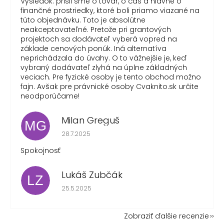
Výsledok: prišli sme o tovar, o čas a hlavne o
finančné prostriedky, ktoré boli priamo viazané na
túto objednávku. Toto je absolútne
neakceptovateľné. Pretože pri grantových
projektoch sa dodávateľ vyberá vopred na
základe cenových ponúk. Iná alternatíva
neprichádzala do úvahy. O to vážnejšie je, keď
vybraný dodávateľ zlyhá na úplne základných
veciach. Pre fyzické osoby je tento obchod možno
fajn. Avšak pre právnické osoby Cvaknito.sk určite
neodporúčame!
Milan Greguš
MG
Hodnotenie obchodu je 5 z 5 hviezdičiek.
28.7.2025
Spokojnosť
Lukáš Zubčák
LZ
Hodnotenie obchodu je 5 z 5 hviezdičiek.
25.5.2025
Zobraziť ďalšie recenzie