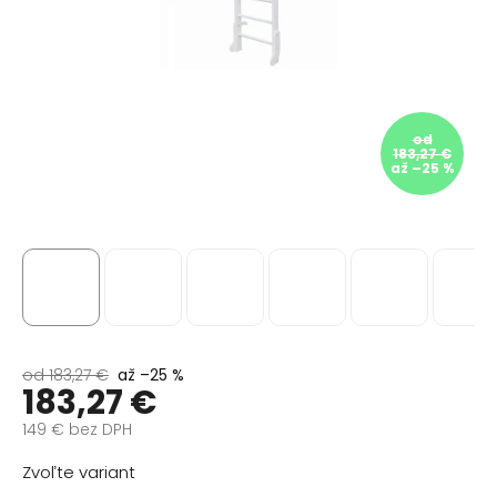
od
183,27 €
až –25 %
od 183,27 €
až –25 %
183,27 €
149 € bez DPH
Jednotková
Zvoľte variant
cena: