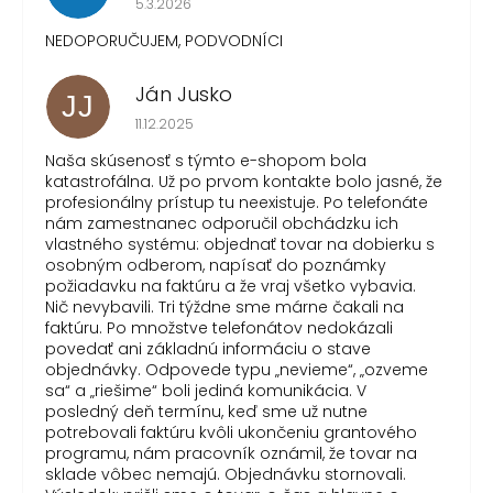
5.3.2026
NEDOPORUČUJEM, PODVODNÍCI
Ján Jusko
JJ
Hodnotenie obchodu je 1 z 5 hviezdičiek.
11.12.2025
Naša skúsenosť s týmto e-shopom bola
katastrofálna. Už po prvom kontakte bolo jasné, že
profesionálny prístup tu neexistuje. Po telefonáte
nám zamestnanec odporučil obchádzku ich
vlastného systému: objednať tovar na dobierku s
osobným odberom, napísať do poznámky
požiadavku na faktúru a že vraj všetko vybavia.
Nič nevybavili. Tri týždne sme márne čakali na
faktúru. Po množstve telefonátov nedokázali
povedať ani základnú informáciu o stave
objednávky. Odpovede typu „nevieme“, „ozveme
sa“ a „riešime“ boli jediná komunikácia. V
posledný deň termínu, keď sme už nutne
potrebovali faktúru kvôli ukončeniu grantového
programu, nám pracovník oznámil, že tovar na
sklade vôbec nemajú. Objednávku stornovali.