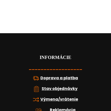
Z
á
p
ä
t
INFORMÁCIE
i
e
__________________
Doprava a platba
Stav objednávky
Výmena/vrátenie
Reklamácia