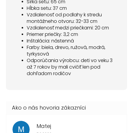
Šírka setu: 65 cm
Hĺbka setu: 37 cm
Vzdialenosť od podlahy k stredu
montážneho otvoru: 32-33 cm
Vzdialenosť medzi priečkami: 20 cm
Priemer priečky: 3,2 cm
Inštalácia: nástenná
Farby: biela, drevo, ružová, modrá,
tyrkysová
Odporúčania výrobcu: deti vo veku 3
až 7 rokov by mali cvičiť len pod
dohľadom rodičov
Matej
M
Hodnotenie obchodu je 1 z 5 hviezdičiek.