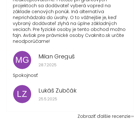
projektoch sa dodávateľ vyberá vopred na
základe cenových ponúk. Iná alternatíva
neprichádzala do úvahy. O to vážnejšie je, keď
vybraný dodávateľ zlyhá na úplne základných
veciach. Pre fyzické osoby je tento obchod možno
fajn. Avšak pre právnické osoby Cvaknito.sk určite
neodporúčame!
Milan Greguš
MG
Hodnotenie obchodu je 5 z 5 hviezdičiek.
28.7.2025
Spokojnosť
Lukáš Zubčák
LZ
Hodnotenie obchodu je 5 z 5 hviezdičiek.
25.5.2025
Zobraziť ďalšie recenzie