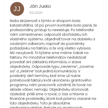
Ján Jusko
JJ
Hodnotenie obchodu je 1 z 5 hviezdičiek.
11.12.2025
Naša skúsenosť s týmto e-shopom bola
katastrofálna. Už po prvom kontakte bolo jasné, že
profesionálny prístup tu neexistuje. Po telefonáte
nám zamestnanec odporučil obchádzku ich
vlastného systému: objednať tovar na dobierku s
osobným odberom, napísať do poznámky
požiadavku na faktúru a že vraj všetko vybavia.
Nič nevybavili. Tri týždne sme márne čakali na
faktúru. Po množstve telefonátov nedokázali
povedať ani základnú informáciu o stave
objednávky. Odpovede typu „nevieme“, „ozveme
sa“ a „riešime“ boli jediná komunikácia. V
posledný deň termínu, keď sme už nutne
potrebovali faktúru kvôli ukončeniu grantového
programu, nám pracovník oznámil, že tovar na
sklade vôbec nemajú. Objednávku stornovali.
Výsledok: prišli sme o tovar, o čas a hlavne o
finančné prostriedky, ktoré boli priamo viazané na
túto objednávku. Toto je absolútne
neakceptovateľné. Pretože pri grantových