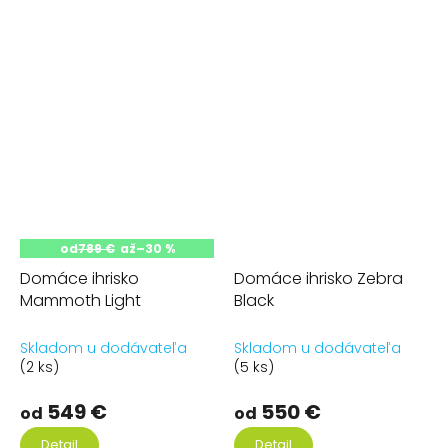
od
789 €
až
–30 %
Domáce ihrisko
Domáce ihrisko Zebra
Mammoth Light
Black
Skladom u dodávateľa
Skladom u dodávateľa
(2 ks)
(5 ks)
549 €
550 €
od
od
Detail
Detail