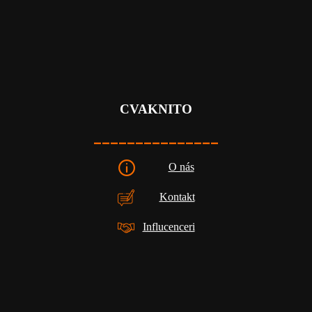
CVAKNITO
_______________
O nás
Kontakt
Influcenceri