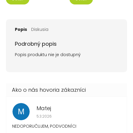
Popis
Diskusia
Podrobný popis
Popis produktu nie je dostupný
Matej
M
Hodnotenie obchodu je 1 z 5 hviezdičiek.
5.3.2026
NEDOPORUČUJEM, PODVODNÍCI