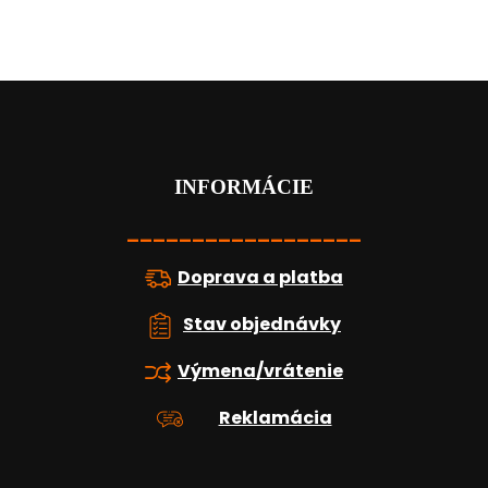
Z
á
p
ä
t
INFORMÁCIE
i
e
__________________
Doprava a platba
Stav objednávky
Výmena/vrátenie
Reklamácia