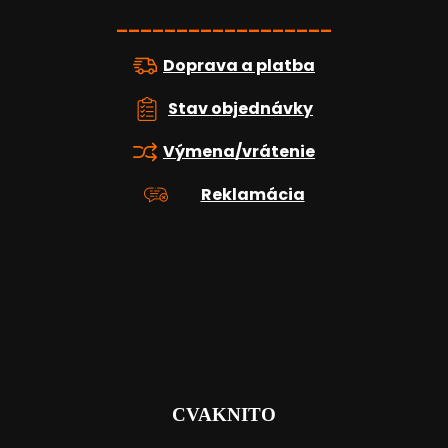
i
e
__________________
Doprava a platba
Stav objednávky
Výmena/vrátenie
Reklamácia
CVAKNITO