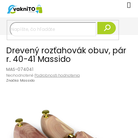
Prejsť
Nák
na
koší
obsah
Hľadať
Drevený rozťahovák obuv, pár
r. 40-41 Massido
MAS-074041
Priemerné
Neohodnotené
Podrobnosti hodnotenia
hodnotenie
Značka:
Massido
produktu
je
0,0
z
5
hviezdičiek.