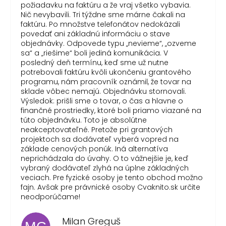
požiadavku na faktúru a že vraj všetko vybavia.
Nič nevybavili. Tri týždne sme márne čakali na
faktúru. Po množstve telefonátov nedokázali
povedať ani základnú informáciu o stave
objednávky. Odpovede typu „nevieme“, „ozveme
sa“ a „riešime“ boli jediná komunikácia. V
posledný deň termínu, keď sme už nutne
potrebovali faktúru kvôli ukončeniu grantového
programu, nám pracovník oznámil, že tovar na
sklade vôbec nemajú. Objednávku stornovali.
Výsledok: prišli sme o tovar, o čas a hlavne o
finančné prostriedky, ktoré boli priamo viazané na
túto objednávku. Toto je absolútne
neakceptovateľné. Pretože pri grantových
projektoch sa dodávateľ vyberá vopred na
základe cenových ponúk. Iná alternatíva
neprichádzala do úvahy. O to vážnejšie je, keď
vybraný dodávateľ zlyhá na úplne základných
veciach. Pre fyzické osoby je tento obchod možno
fajn. Avšak pre právnické osoby Cvaknito.sk určite
neodporúčame!
Milan Greguš