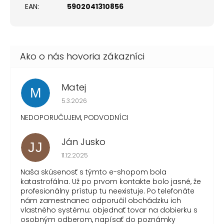
EAN
:
5902041310856
Matej
M
Hodnotenie obchodu je 1 z 5 hviezdičiek.
5.3.2026
NEDOPORUČUJEM, PODVODNÍCI
Ján Jusko
JJ
Hodnotenie obchodu je 1 z 5 hviezdičiek.
11.12.2025
Naša skúsenosť s týmto e-shopom bola
katastrofálna. Už po prvom kontakte bolo jasné, že
profesionálny prístup tu neexistuje. Po telefonáte
nám zamestnanec odporučil obchádzku ich
vlastného systému: objednať tovar na dobierku s
osobným odberom, napísať do poznámky