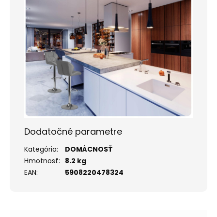
Dodatočné parametre
Kategória
:
DOMÁCNOSŤ
Hmotnosť
:
8.2 kg
EAN
:
5908220478324