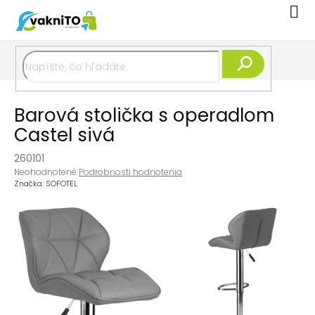
Prejsť
Nák
na
koší
obsah
Hľadať
Barová stolička s operadlom
Castel sivá
260101
Priemerné
Neohodnotené
Podrobnosti hodnotenia
hodnotenie
Značka:
SOFOTEL
produktu
je
0,0
z
5
hviezdičiek.