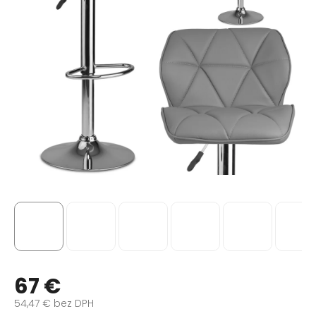
67 €
54,47 € bez DPH