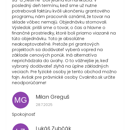
sa“ a „riešime“ boli jediná komunikácia. V
posledný deň termínu, keď sme už nutne
potrebovali faktúru kvôli ukončeniu grantového
programu, nám pracovník oznámil, že tovar na
sklade vôbec nemajú. Objednávku stornovali.
Výsledok: prišli sme o tovar, o čas a hlavne o
finančné prostriedky, ktoré boli priamo viazané na
túto objednávku. Toto je absolútne
neakceptovateľné. Pretože pri grantových
projektoch sa dodávateľ vyberá vopred na
základe cenových ponúk. Iná alternatíva
neprichádzala do úvahy. O to vážnejšie je, keď
vybraný dodávateľ zlyhá na úplne základných
veciach. Pre fyzické osoby je tento obchod možno
fajn. Avšak pre právnické osoby Cvaknito.sk určite
neodporúčame!
Milan Greguš
MG
Hodnotenie obchodu je 5 z 5 hviezdičiek.
28.7.2025
Spokojnosť
Lukáš Zubčák