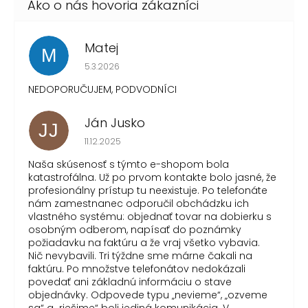
Matej
M
Hodnotenie obchodu je 1 z 5 hviezdičiek.
5.3.2026
NEDOPORUČUJEM, PODVODNÍCI
Ján Jusko
JJ
Hodnotenie obchodu je 1 z 5 hviezdičiek.
11.12.2025
Naša skúsenosť s týmto e-shopom bola
katastrofálna. Už po prvom kontakte bolo jasné, že
profesionálny prístup tu neexistuje. Po telefonáte
nám zamestnanec odporučil obchádzku ich
vlastného systému: objednať tovar na dobierku s
osobným odberom, napísať do poznámky
požiadavku na faktúru a že vraj všetko vybavia.
Nič nevybavili. Tri týždne sme márne čakali na
faktúru. Po množstve telefonátov nedokázali
povedať ani základnú informáciu o stave
objednávky. Odpovede typu „nevieme“, „ozveme