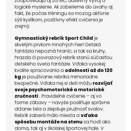
zodpovedajú aj za reč, duševný vývoj a
logické myslenie. Ak zoberieme do úvahy aj
fakt, že počas tréningu sa mozog aktívne
sýti kyslíkom, pozitívny efekt cvičenia je
zrejmý.
Gymnastický rebrík Sport Child
je
skvelým prvkom mnohých hier! Detská
fantázia nepozná hraníc, a tak sa kruhy,
hrazda či povrazový rebrík stanú súčasťou
detského sveta fantázie. Vďaka vysokej
kvalite spracovania a
odolnosti až do 120
kg
je používanie rebríka mimoriadne
bezpečné. Vďaka nej si deti môžu
rozvíjať
svoje psychomotorické a motorické
zručnosti
. Pravidelné cvičenie – aj vo
forme zábavy – navyše posilňuje správne
držanie tela a zlepšuje pružnosť svalov.
Rebrík zaberá málo miesta a
vďaka
spôsobu montáže na stenu
sa hodí ako
doma, tak aj v školskej športovej hale. V