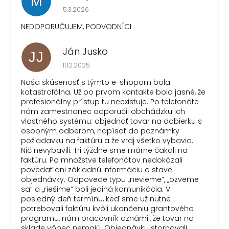
M
Hodnotenie obchodu je 1 z 5 hviezdičiek.
5.3.2026
NEDOPORUČUJEM, PODVODNÍCI
Ján Jusko
JJ
Hodnotenie obchodu je 1 z 5 hviezdičiek.
11.12.2025
Naša skúsenosť s týmto e-shopom bola
katastrofálna. Už po prvom kontakte bolo jasné, že
profesionálny prístup tu neexistuje. Po telefonáte
nám zamestnanec odporučil obchádzku ich
vlastného systému: objednať tovar na dobierku s
osobným odberom, napísať do poznámky
požiadavku na faktúru a že vraj všetko vybavia.
Nič nevybavili. Tri týždne sme márne čakali na
faktúru. Po množstve telefonátov nedokázali
povedať ani základnú informáciu o stave
objednávky. Odpovede typu „nevieme“, „ozveme
sa“ a „riešime“ boli jediná komunikácia. V
posledný deň termínu, keď sme už nutne
potrebovali faktúru kvôli ukončeniu grantového
programu, nám pracovník oznámil, že tovar na
sklade vôbec nemajú. Objednávku stornovali.