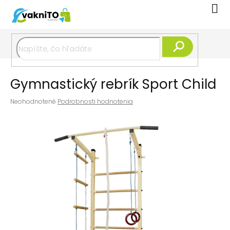
Prejsť
Nák
na
koší
obsah
Hľadať
Gymnastický rebrík Sport Child
Priemerné
Neohodnotené
Podrobnosti hodnotenia
hodnotenie
produktu
je
0,0
z
5
hviezdičiek.