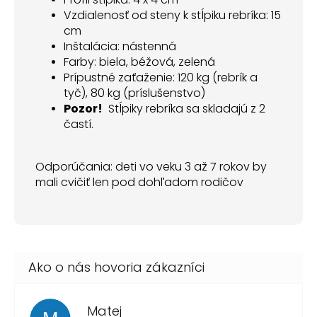
Vzdialenosť od steny k stĺpiku rebríka: 15
cm
Inštalácia: nástenná
Farby: biela, béžová, zelená
Prípustné zaťaženie: 120 kg (rebrík a
tyč), 80 kg (príslušenstvo)
Pozor!
Stĺpiky rebríka sa skladajú z 2
častí.
Odporúčania: deti vo veku 3 až 7 rokov by
mali cvičiť len pod dohľadom rodičov
Matej