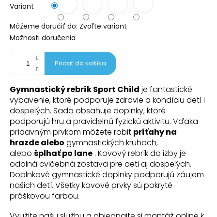
Variant
Môžeme doručiť do:
Zvoľte variant
Možnosti doručenia
Pridať do košíka
Gymnastický rebrík Sport Child
je fantastické
vybavenie, ktoré podporuje zdravie a kondíciu detí i
dospelých. Sada obsahuje doplnky, ktoré
podporujú hru a pravidelnú fyzickú aktivitu. Vďaka
prídavným prvkom môžete robiť
príťahy na
hrazde alebo
gymnastických kruhoch,
alebo
šplhať po lane
. Kovový rebrík do izby je
odolná cvičebná zostava pre deti aj dospelých.
Doplnkové gymnastické doplnky podporujú záujem
našich detí. Všetky kovové prvky sú pokryté
práškovou farbou.
Využite našu službu a objednajte si montáž online k