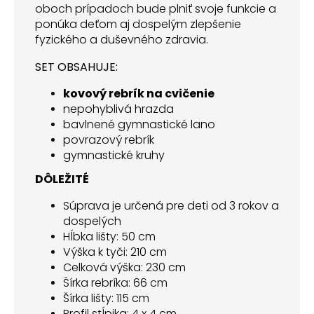
oboch prípadoch bude plniť svoje funkcie a
ponúka deťom aj dospelým zlepšenie
fyzického a duševného zdravia.
SET OBSAHUJE:
kovový rebrík na cvičenie
nepohyblivá hrazda
bavlnené gymnastické lano
povrazový rebrík
gymnastické kruhy
DÔLEŽITÉ
Súprava je určená pre deti od 3 rokov a
dospelých
Hĺbka lišty: 50 cm
Výška k tyči: 210 cm
Celková výška: 230 cm
Šírka rebríka: 66 cm
Šírka lišty: 115 cm
Profil stĺpika: 4 x 4 cm