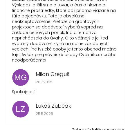
Výsledok: prišli sme o tovar, o čas a hlavne o
finančné prostriedky, ktoré boli priamo viazané na
túto objednávku. Toto je absolútne
neakceptovateľné. Pretože pri grantových
projektoch sa dodávateľ vyberá vopred na
základe cenových ponúk. Iná alternatíva
neprichádzala do úvahy. O to vážnejšie je, keď
vybraný dodávateľ zlyhá na úplne základných
veciach. Pre fyzické osoby je tento obchod možno
fajn. Avšak pre právnické osoby Cvaknito.sk určite
neodporúčame!
Milan Greguš
MG
Hodnotenie obchodu je 5 z 5 hviezdičiek.
28.7.2025
Spokojnosť
Lukáš Zubčák
LZ
Hodnotenie obchodu je 5 z 5 hviezdičiek.
25.5.2025
Zobraziť ďalšie recenzie