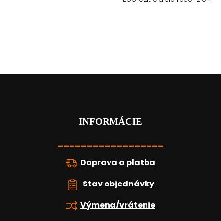
Z
á
p
ä
t
INFORMÁCIE
i
e
__________________
Doprava a platba
Stav objednávky
Výmena/vrátenie