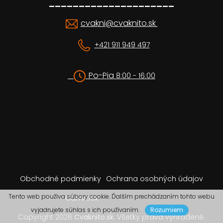
_____________________
cvakni@cvaknito.sk
+421 911 949 497
Po-Pia
8:00 - 16:00
Obchodné podmienky
Ochrana osobných údajov
Tento web používa súbory cookie. Ďalším prechádzaním tohto webu
Camrock
vyjadrujete súhlas s ich používaním.
Rozumiem
Copyright 2026
Cvaknito.sk
. Všetky práva vyhradené.