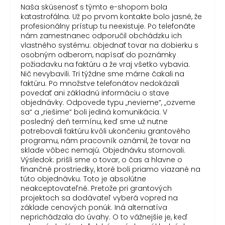
Naša skúsenosť s týmto e-shopom bola
katastrofálna. Už po prvom kontakte bolo jasné, že
profesionálny prístup tu neexistuje. Po telefonáte
nám zamestnanec odporučil obchádzku ich
vlastného systému: objednať tovar na dobierku s
osobným odberom, napísať do poznámky
požiadavku na faktúru a že vraj všetko vybavia.
Nič nevybavili. Tri týždne sme márne čakali na
faktúru. Po množstve telefonátov nedokázali
povedať ani základnú informáciu o stave
objednávky. Odpovede typu „nevieme“, „ozveme
sa“ a „riešime“ boli jediná komunikácia. V
posledný deň termínu, keď sme už nutne
potrebovali faktúru kvôli ukončeniu grantového
programu, nám pracovník oznámil, že tovar na
sklade vôbec nemajú. Objednávku stornovali.
Výsledok: prišli sme o tovar, o čas a hlavne o
finančné prostriedky, ktoré boli priamo viazané na
túto objednávku. Toto je absolútne
neakceptovateľné. Pretože pri grantových
projektoch sa dodávateľ vyberá vopred na
základe cenových ponúk. Iná alternatíva
neprichádzala do úvahy. O to vážnejšie je, keď