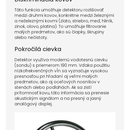
Táto funkcia umožňuje detektoru rozlišovať
medzi druhmi kovov, konkrétne medzi železnými
a neželeznými kovmi (zlato, striebro, meď, hliník,
zinok, olovo, platina). To umožňuje filtrovanie
malých predmetov, ako sú čiapky, škrupiny
alebo nečistoty.
Pokročilá cievka
Detektor využíva modernú vodotesnú cievku
(sondu) s priemerom 190 mm. Vďaka použitiu
nízkofrekvenčných vĺn sa vyznačuje vysokou
presnosťou pri hľadaní aj veľmi malých
predmetov, ako aj oceľových nosníkov v
stenách alebo podlahách. Ak sa zistí
prítomnosť kovu, táto informácia sa prenesie
akustickým signálom a na presný a jasný
analógový displej.