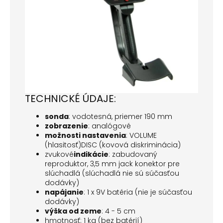
TECHNICKÉ ÚDAJE:
sonda
: vodotesná, priemer 190 mm
zobrazenie
: analógové
možnosti nastavenia
: VOLUME
(hlasitosť)DISC (kovová diskriminácia)
zvukové
indikácie
: zabudovaný
reproduktor, 3,5 mm jack konektor pre
slúchadlá (slúchadlá nie sú súčasťou
dodávky)
napájanie
: 1 x 9V batéria (nie je súčasťou
dodávky)
výška od zeme
: 4 - 5 cm
hmotnosť: 1 kg (bez batérií)