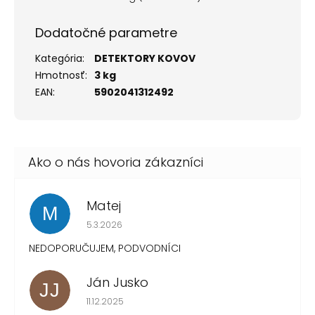
Dodatočné parametre
Kategória
:
DETEKTORY KOVOV
Hmotnosť
:
3 kg
EAN
:
5902041312492
Matej
M
Hodnotenie obchodu je 1 z 5 hviezdičiek.
5.3.2026
NEDOPORUČUJEM, PODVODNÍCI
Ján Jusko
JJ
Hodnotenie obchodu je 1 z 5 hviezdičiek.
11.12.2025