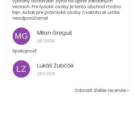
vybraný dodávateľ zlyhá na úplne základných
veciach. Pre fyzické osoby je tento obchod možno
fajn. Avšak pre právnické osoby Cvaknito.sk určite
neodporúčame!
Milan Greguš
MG
Hodnotenie obchodu je 5 z 5 hviezdičiek.
28.7.2025
Spokojnosť
Lukáš Zubčák
LZ
Hodnotenie obchodu je 5 z 5 hviezdičiek.
25.5.2025
Zobraziť ďalšie recenzie