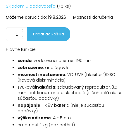
Jednotková
Skladom u dodávateľa
(>5 ks)
cena:
Môžeme doručiť do:
19.8.2026
Možnosti doručenia
Pridať do košíka
Hlavné funkcie
sonda
: vodotesná, priemer 190 mm
zobrazenie
: analógové
možnosti nastavenia
: VOLUME (hlasitosť)DISC
(kovová diskriminácia)
zvuková
indikácia
: zabudovaný reproduktor, 3,5
mm jack konektor pre slúchadlá (slúchadlá nie sú
súčasťou dodávky)
napájanie
: 1 x 9V batéria (nie je súčasťou
dodávky)
výška od zeme
: 4 - 5 cm
hmotnosť: 1 kg (bez batérií)