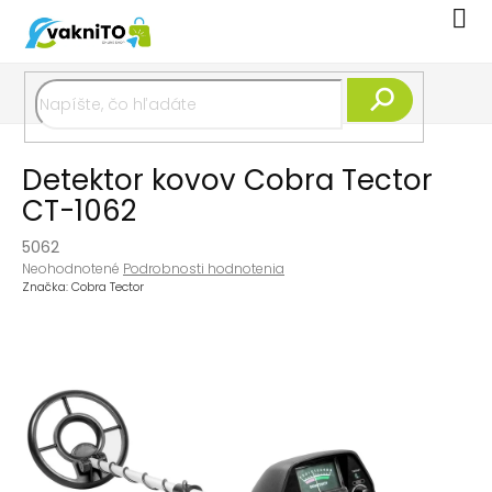
Prejsť
Nák
na
koší
obsah
Hľadať
Detektor kovov Cobra Tector
CT-1062
5062
Priemerné
Neohodnotené
Podrobnosti hodnotenia
hodnotenie
Značka:
Cobra Tector
produktu
je
0,0
z
5
hviezdičiek.