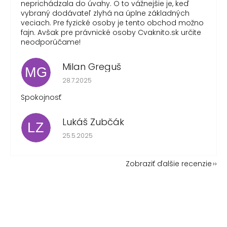
neprichádzala do úvahy. O to vážnejšie je, keď
vybraný dodávateľ zlyhá na úplne základných
veciach. Pre fyzické osoby je tento obchod možno
fajn. Avšak pre právnické osoby Cvaknito.sk určite
neodporúčame!
Milan Greguš
MG
Hodnotenie obchodu je 5 z 5 hviezdičiek.
28.7.2025
Spokojnosť
Lukáš Zubčák
LZ
Hodnotenie obchodu je 5 z 5 hviezdičiek.
25.5.2025
Zobraziť ďalšie recenzie