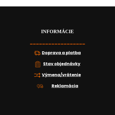
Z
á
p
ä
t
INFORMÁCIE
i
e
__________________
Doprava a platba
Stav objednávky
Výmena/vrátenie
Reklamácia