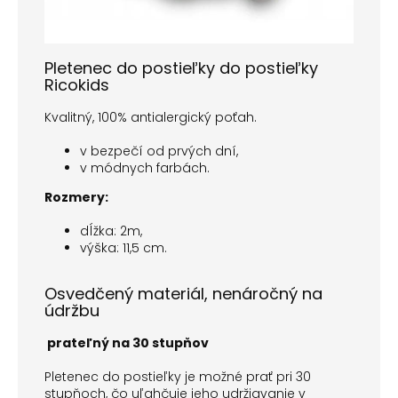
Pletenec do postieľky
do postieľky
Ricokids
Kvalitný, 100% antialergický poťah.
v bezpečí od prvých dní,
v módnych farbách.
Rozmery:
dĺžka: 2m,
výška: 11,5 cm.
Osvedčený materiál, nenáročný na
údržbu
prateľný na 30 stupňov
Pletenec do postieľky
je možné prať pri 30
stupňoch, čo uľahčuje jeho udržiavanie v