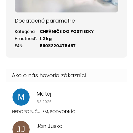
Dodatočné parametre
Kategória
:
CHRÁNIČE DO POSTIEĽKY
Hmotnosť
:
1.2 kg
EAN
:
5908220476467
Matej
M
Hodnotenie obchodu je 1 z 5 hviezdičiek.
5.3.2026
NEDOPORUČUJEM, PODVODNÍCI
Ján Jusko
JJ
Hodnotenie obchodu je 1 z 5 hviezdičiek.