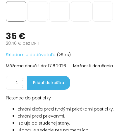
35 €
28,46 € bez DPH
Jednotková
Skladom u dodávateľa
(>5 ks)
cena:
Môžeme doručiť do:
17.8.2026
Možnosti doručenia
Pridať do košíka
Pletenec do postieľky
chráni dieťa pred tvrdými priečkami postieľky,
chráni pred prievanmi,
izoluje od studenej steny,
uľahčuje sedenie pre najmenších,