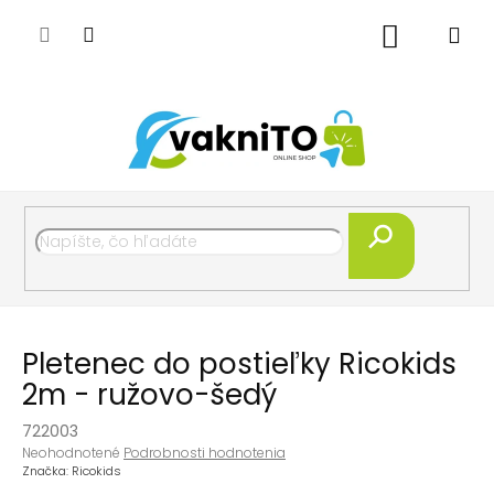
Prejsť
na
Nákupný
obsah
košík
Hľadať
Pletenec do postieľky Ricokids
2m - ružovo-šedý
722003
Priemerné
Neohodnotené
Podrobnosti hodnotenia
hodnotenie
Značka:
Ricokids
produktu