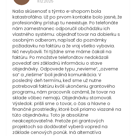
11.12.2025
Naša skúsenosť s týmto e-shopom bola
katastrofálna. Už po prvom kontakte bolo jasné, že
profesionálny prístup tu neexistuje. Po telefonáte
nám zamestnanec odporučil obchádzku ich
vlastného systému: objednať tovar na dobierku s
osobným odberom, napísať do poznámky
požiadavku na faktúru a že vraj všetko vybavia.
Nič nevybavili. Tri týždne sme márne čakali na
faktúru. Po množstve telefonátov nedokázali
povedať ani základnú informáciu o stave
objednávky. Odpovede typu „nevieme“, „ozveme
sa“ a „riešime“ boli jediná komunikácia. V
posledný deň termínu, keď sme už nutne
potrebovali faktúru kvôli ukončeniu grantového
programu, nám pracovník oznámil, že tovar na
sklade vôbec nemajú. Objednávku stornovali.
Výsledok: prišli sme o tovar, o čas a hlavne o
finančné prostriedky, ktoré boli priamo viazané na
túto objednávku. Toto je absolútne
neakceptovateľné. Pretože pri grantových
projektoch sa dodávateľ vyberá vopred na
základe cenových ponúk. Iná alternatíva