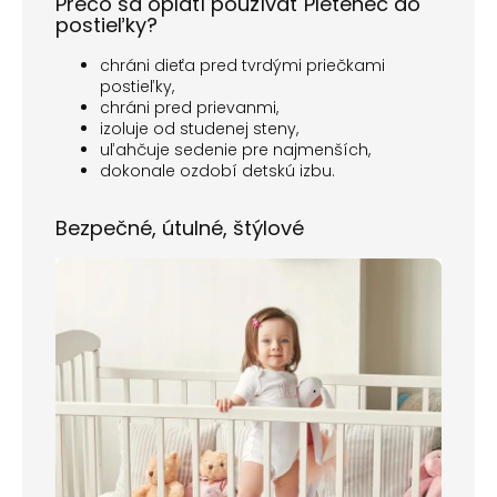
Prečo sa oplatí používať Pletenec do
postieľky?
chráni dieťa pred tvrdými priečkami
postieľky,
chráni pred prievanmi,
izoluje od studenej steny,
uľahčuje sedenie pre najmenších,
dokonale ozdobí detskú izbu.
Bezpečné, útulné, štýlové