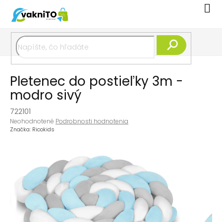
Prejsť
Nák
na
koší
obsah
Hľadať
Pletenec do postieľky 3m -
modro sivý
722101
Priemerné
Neohodnotené
Podrobnosti hodnotenia
hodnotenie
Značka:
Ricokids
produktu
je
0,0
z
5
hviezdičiek.