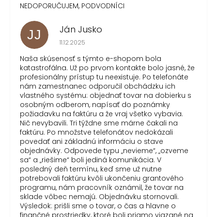
NEDOPORUČUJEM, PODVODNÍCI
Ján Jusko
JJ
Hodnotenie obchodu je 1 z 5 hviezdičiek.
11.12.2025
Naša skúsenosť s týmto e-shopom bola
katastrofálna. Už po prvom kontakte bolo jasné, že
profesionálny prístup tu neexistuje. Po telefonáte
nám zamestnanec odporučil obchádzku ich
vlastného systému: objednať tovar na dobierku s
osobným odberom, napísať do poznámky
požiadavku na faktúru a že vraj všetko vybavia.
Nič nevybavili. Tri týždne sme márne čakali na
faktúru. Po množstve telefonátov nedokázali
povedať ani základnú informáciu o stave
objednávky. Odpovede typu „nevieme“, „ozveme
sa“ a „riešime“ boli jediná komunikácia. V
posledný deň termínu, keď sme už nutne
potrebovali faktúru kvôli ukončeniu grantového
programu, nám pracovník oznámil, že tovar na
sklade vôbec nemajú. Objednávku stornovali.
Výsledok: prišli sme o tovar, o čas a hlavne o
finančné prostriedky, ktoré boli priamo viazané na