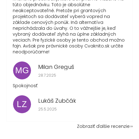
túto objednávku. Toto je absolútne
neakceptovateľné. Pretože pri grantových
projektoch sa dodávateľ vyberá vopred na
základe cenových ponúk. Iná alternatíva
neprichádzala do úvahy. O to vážnejšie je, keď
vybraný dodávateľ zlyhá na úplne základných
veciach. Pre fyzické osoby je tento obchod možno
fajn. Avšak pre právnické osoby Cvaknito.sk určite
neodporúčame!
Milan Greguš
MG
Hodnotenie obchodu je 5 z 5 hviezdičiek.
28.7.2025
Spokojnosť
Lukáš Zubčák
LZ
Hodnotenie obchodu je 5 z 5 hviezdičiek.
25.5.2025
Zobraziť ďalšie recenzie