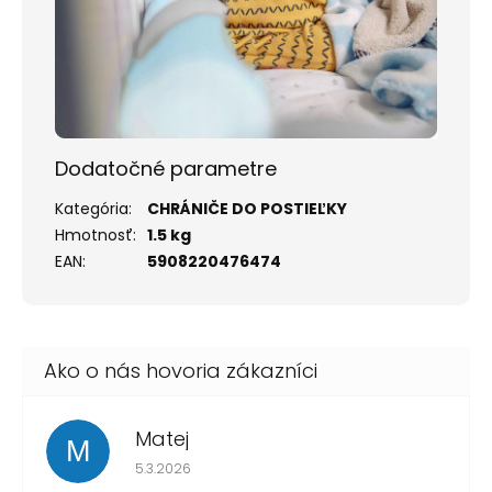
Dodatočné parametre
Kategória
:
CHRÁNIČE DO POSTIEĽKY
Hmotnosť
:
1.5 kg
EAN
:
5908220476474
Matej
M
Hodnotenie obchodu je 1 z 5 hviezdičiek.
5.3.2026