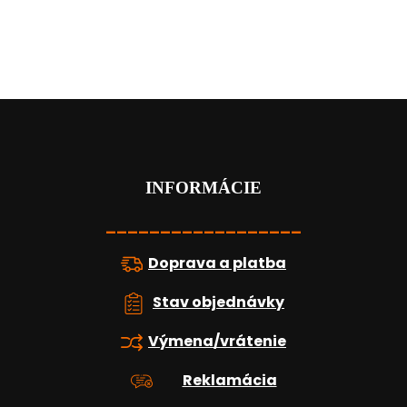
Z
á
p
ä
t
INFORMÁCIE
i
e
__________________
Doprava a platba
Stav objednávky
Výmena/vrátenie
Reklamácia