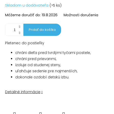
Jednotková
Skladom u dodávateľa
(>5 ks)
cena:
Môžeme doručiť do:
19.8.2026
Možnosti doručenia
Pridať do košíka
Pletenec do postieľky
chráni dieťa pred tvrdými tyčami postele,
chráni pred prievanmi,
izoluje od studenej steny,
uľahčuje sedenie pre najmenších,
dokonale ozdobí detskú izbu.
Detailné informácie