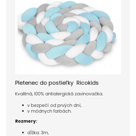
Pletenec do postieľky
Ricokids
Kvalitná, 100% antialergická zavinovačka.
v bezpečí od prvých dní,
v módnych farbách.
Rozmery:
dĺžka: 3m,