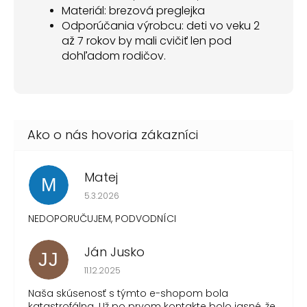
Materiál: brezová preglejka
Odporúčania výrobcu: deti vo veku 2
až 7 rokov by mali cvičiť len pod
dohľadom rodičov.
Matej
M
Hodnotenie obchodu je 1 z 5 hviezdičiek.
5.3.2026
NEDOPORUČUJEM, PODVODNÍCI
Ján Jusko
JJ
Hodnotenie obchodu je 1 z 5 hviezdičiek.
11.12.2025
Naša skúsenosť s týmto e-shopom bola
katastrofálna. Už po prvom kontakte bolo jasné, že