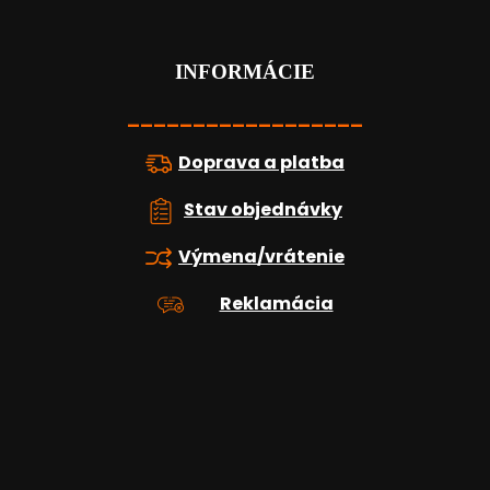
p
ä
t
INFORMÁCIE
i
e
__________________
Doprava a platba
Stav objednávky
Výmena/vrátenie
Reklamácia