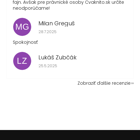
fajn. Avšak pre právnické osoby Cvaknito.sk určite
neodporúčame!
Milan Greguš
MG
Hodnotenie obchodu je 5 z 5 hviezdičiek.
28.7.2025
Spokojnosť
Lukáš Zubčák
LZ
Hodnotenie obchodu je 5 z 5 hviezdičiek.
25.5.2025
Zobraziť ďalšie recenzie
Z
á