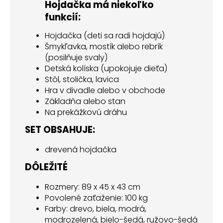
Hojdačka má niekoľko
funkcií:
Hojdačka (deti sa radi hojdajú)
Šmykľavka, mostík alebo rebrík
(posilňuje svaly)
Detská kolíska (upokojuje dieťa)
Stôl, stolička, lavica
Hra v divadle alebo v obchode
Základňa alebo stan
Na prekážkovú dráhu
SET OBSAHUJE:
drevená hojdačka
DÔLEŽITÉ
Rozmery: 89 x 45 x 43 cm
Povolené zaťaženie: 100 kg
Farby: drevo, biela, modrá,
modrozelená, bielo-šedá, ružovo-šedá