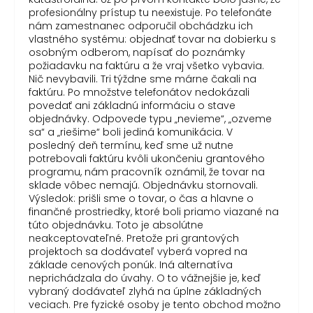
profesionálny prístup tu neexistuje. Po telefonáte
nám zamestnanec odporučil obchádzku ich
vlastného systému: objednať tovar na dobierku s
osobným odberom, napísať do poznámky
požiadavku na faktúru a že vraj všetko vybavia.
Nič nevybavili. Tri týždne sme márne čakali na
faktúru. Po množstve telefonátov nedokázali
povedať ani základnú informáciu o stave
objednávky. Odpovede typu „nevieme“, „ozveme
sa“ a „riešime“ boli jediná komunikácia. V
posledný deň termínu, keď sme už nutne
potrebovali faktúru kvôli ukončeniu grantového
programu, nám pracovník oznámil, že tovar na
sklade vôbec nemajú. Objednávku stornovali.
Výsledok: prišli sme o tovar, o čas a hlavne o
finančné prostriedky, ktoré boli priamo viazané na
túto objednávku. Toto je absolútne
neakceptovateľné. Pretože pri grantových
projektoch sa dodávateľ vyberá vopred na
základe cenových ponúk. Iná alternatíva
neprichádzala do úvahy. O to vážnejšie je, keď
vybraný dodávateľ zlyhá na úplne základných
veciach. Pre fyzické osoby je tento obchod možno