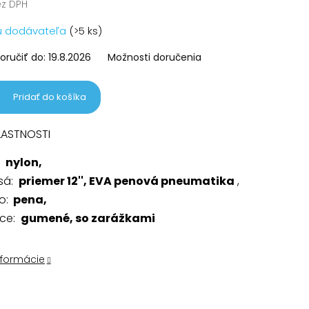
ez DPH
vá
u dodávateľa
(>5 ks)
ručiť do:
19.8.2026
Možnosti doručenia
Pridať do košíka
LASTNOSTI
:
nylon,
esá:
priemer 12'', EVA penová pneumatika
,
o:
pena,
ice:
gumené, so zarážkami
nformácie