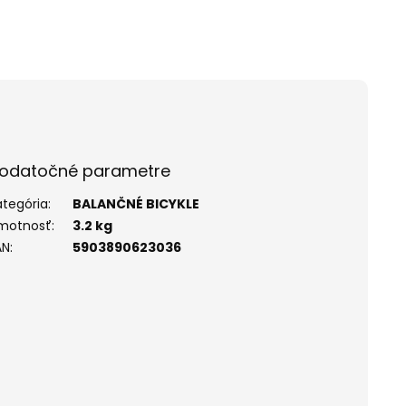
odatočné parametre
ategória
:
BALANČNÉ BICYKLE
motnosť
:
3.2 kg
AN
:
5903890623036