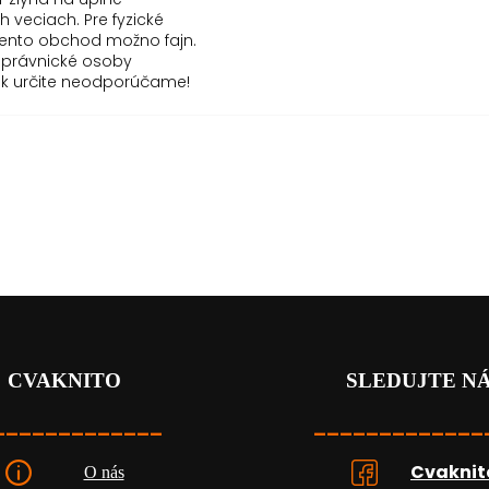
 veciach. Pre fyzické
tento obchod možno fajn.
 právnické osoby
sk určite neodporúčame!
CVAKNITO
SLEDUJTE N
_____________
_____________
Cvaknit
O nás