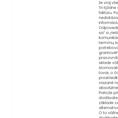
že vraj vš
Tri týždn
faktúru. 
nedokázal
informáci
Odpovede 
sa“ a „rie
komunikác
termínu, 
potreboval
grantové
pracovník
sklade vô
stornovali
tovar, o č
prostriedk
viazané n
absolútne
Pretože p
dodávateľ
základe c
alternatí
O to vážne
dodávateľ