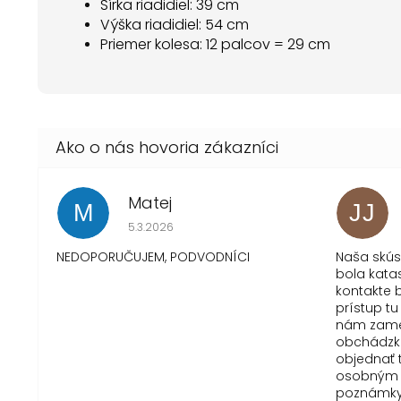
Šírka riadidiel: 39 cm
Výška riadidiel: 54 cm
Priemer kolesa: 12 palcov = 29 cm
Matej
M
JJ
Hodnotenie obchodu je 1 z 5 hviezdičiek.
5.3.2026
NEDOPORUČUJEM, PODVODNÍCI
Naša skú
bola kata
kontakte b
prístup tu
nám zame
obchádzku
objednať 
osobným 
poznámky 