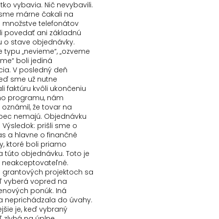
etko vybavia. Nič nevybavili.
e sme márne čakali na
Po množstve telefonátov
i povedať ani základnú
u o stave objednávky.
typu „nevieme“, „ozveme
šime“ boli jediná
ia. V posledný deň
keď sme už nutne
i faktúru kvôli ukončeniu
ho programu, nám
 oznámil, že tovar na
bec nemajú. Objednávku
. Výsledok: prišli sme o
as a hlavne o finančné
y, ktoré boli priamo
a túto objednávku. Toto je
 neakceptovateľné.
ri grantových projektoch sa
 vyberá vopred na
enových ponúk. Iná
va neprichádzala do úvahy.
jšie je, keď vybraný
 zlyhá na úplne