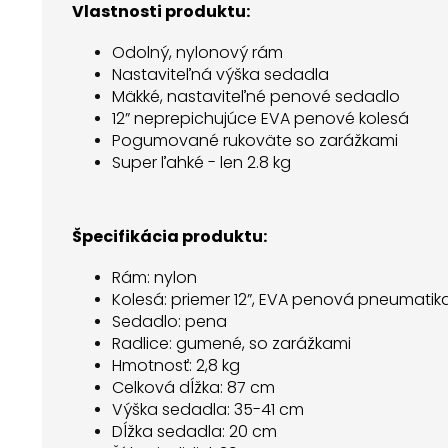
Vlastnosti produktu:
Odolný, nylonový rám
Nastaviteľná výška sedadla
Mäkké, nastaviteľné penové sedadlo
12” neprepichujúce EVA penové kolesá
Pogumované rukoväte so zarážkami
Super ľahké - len 2.8 kg
Špecifikácia produktu:
Rám: nylon
Kolesá: priemer 12”, EVA penová pneumatik
Sedadlo: pena
Radlice: gumené, so zarážkami
Hmotnosť: 2,8 kg
Celková dĺžka: 87 cm
Výška sedadla: 35-41 cm
Dĺžka sedadla: 20 cm