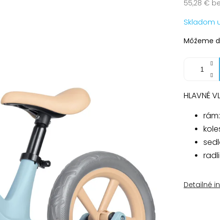
55,28 € b
Jednotko
Skladom 
cena:
Môžeme do
HLAVNÉ V
rám
kol
sedl
radl
Detailné i