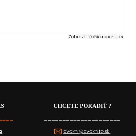
Zobraziť ďalšie recenzie
ÁS
CHCETE PORADIŤ ?
____
_____________________
o
cvakni@cvaknito.sk