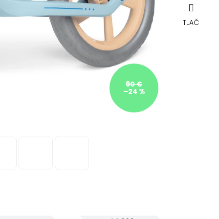
TLAČ
90 €
–24 %