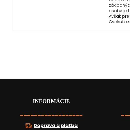
základných
osoby je 
Avšak pre
Cvaknito.
Z
á
p
ä
INFORMÁCIE
t
i
__________________
__
e
Doprava a platba