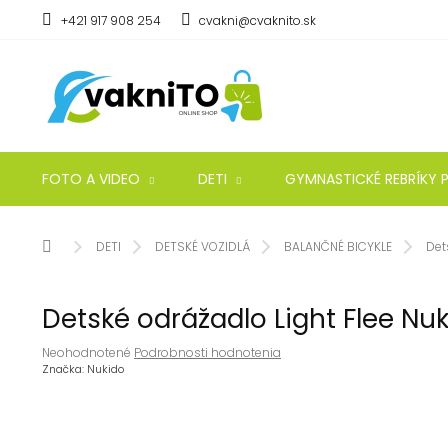
Prejsť
+421 917 908 254
cvakni@cvaknito.sk
na
obsah
FOTO A VIDEO
DETI
GYMNASTICKÉ REBRÍKY P
Domov
DETI
DETSKÉ VOZIDLÁ
BALANČNÉ BICYKLE
Det
Detské odrážadlo Light Flee Nu
Priemerné
Neohodnotené
Podrobnosti hodnotenia
hodnotenie
Značka:
Nukido
produktu
je
0,0
z