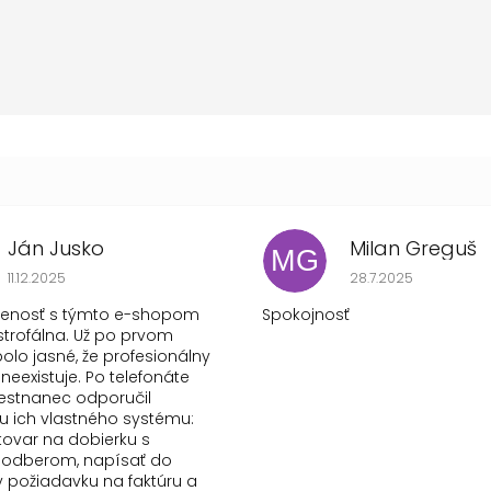
Ján Jusko
Milan Greguš
MG
Hodnotenie obchodu je 1 z 5 hviezdičiek.
Hodnotenie obchod
11.12.2025
28.7.2025
senosť s týmto e-shopom
Spokojnosť
strofálna. Už po prvom
olo jasné, že profesionálny
 neexistuje. Po telefonáte
stnanec odporučil
 ich vlastného systému:
tovar na dobierku s
odberom, napísať do
požiadavku na faktúru a