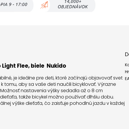
D
Light Flee, biele Nukido
K
H
bilné, je ideálne pre deti, ktoré začínajú objavovať svet
E
 tomu, aby sa vaše deti naučili bicyklovať. Výrazne
. Možnosť nastavenia výšky sedadla až o 8 cm
dieťaťa, takže bicykel možno používať dlhšiu dobu.
nej výške dieťaťa, čo zaisťuje pohodlnú jazdu v každej