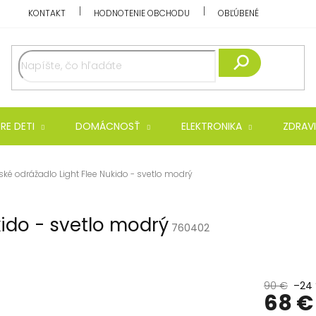
KONTAKT
HODNOTENIE OBCHODU
OBĽÚBENÉ
Hľadať
RE DETI
DOMÁCNOSŤ
ELEKTRONIKA
ZDRAVI
ské odrážadlo Light Flee Nukido - svetlo modrý
kido - svetlo modrý
760402
90 €
–24
68 €