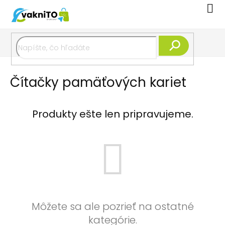
Prejsť
Nák
na
koší
obsah
Hľadať
Čítačky pamäťových kariet
Produkty ešte len pripravujeme.
Môžete sa ale pozrieť na ostatné
kategórie.