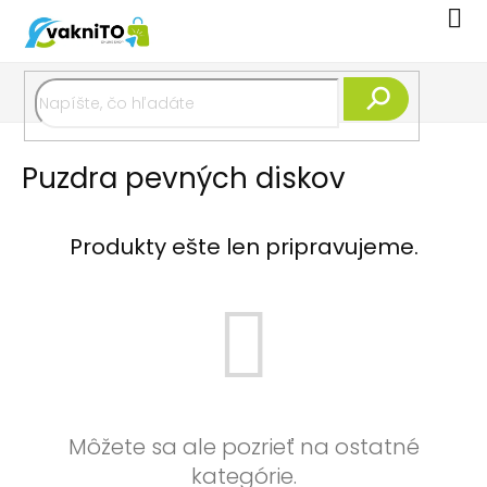
Prejsť
Nák
na
koší
obsah
Hľadať
Puzdra pevných diskov
Produkty ešte len pripravujeme.
Môžete sa ale pozrieť na ostatné
kategórie.